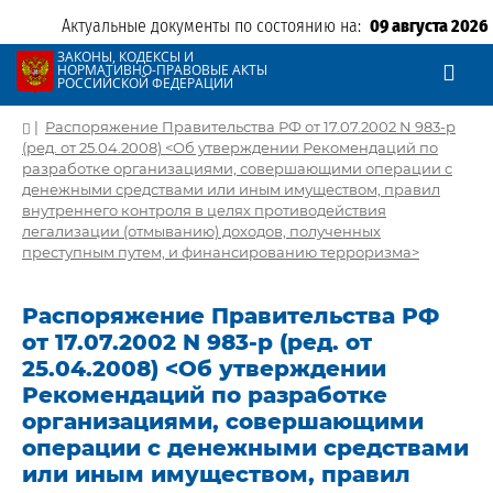
Актуальные документы по состоянию на:
09 августа 2026
ЗАКОНЫ, КОДЕКСЫ И
НОРМАТИВНО-ПРАВОВЫЕ АКТЫ
РОССИЙСКОЙ ФЕДЕРАЦИИ
|
Распоряжение Правительства РФ от 17.07.2002 N 983-р
(ред. от 25.04.2008) <Об утверждении Рекомендаций по
разработке организациями, совершающими операции с
денежными средствами или иным имуществом, правил
внутреннего контроля в целях противодействия
легализации (отмыванию) доходов, полученных
преступным путем, и финансированию терроризма>
Распоряжение Правительства РФ
от 17.07.2002 N 983-р (ред. от
25.04.2008) <Об утверждении
Рекомендаций по разработке
организациями, совершающими
операции с денежными средствами
или иным имуществом, правил