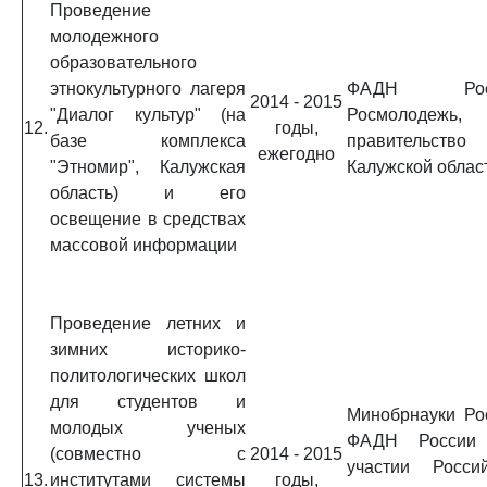
Проведение
молодежного
образовательного
этнокультурного лагеря
ФАДН Росс
2014 - 2015
"Диалог культур" (на
Росмолодежь,
12.
годы,
базе комплекса
правительство
ежегодно
"Этномир", Калужская
Калужской облас
область) и его
освещение в средствах
массовой информации
Проведение летних и
зимних историко-
политологических школ
для студентов и
Минобрнауки Ро
молодых ученых
ФАДН России
(совместно с
2014 - 2015
участии Россий
13.
институтами системы
годы,