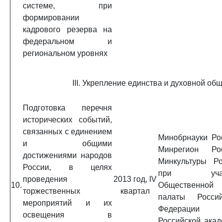
системе, при
формировании
кадрового резерва на
федеральном и
региональном уровнях
III. Укрепление единства и духовной о
Подготовка перечня
исторических событий,
связанных с единением
Минобрнауки Ро
и общими
Минрегион Рос
достижениями народов
Минкультуры Ро
России, в целях
при учас
проведения
2013 год, IV
10.
Общественной
торжественных
квартал
палаты Россий
мероприятий и их
Федераци
освещения в
Российской ака