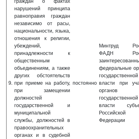
граждан о фактах
нарушений принципа
равноправия граждан
независимо от расы,
национальности, языка,
отношения к религии,
убеждений,
Минтруд Рос
принадлежности к
ФАДН Росс
общественным
заинтересованн
объединениям, а также
федеральные ор
других обстоятельств
государственной
9.
при приеме на работу,
постоянно
власти при уча
при замещении
органов
должностей
государственной
государственной и
власти субъе
муниципальной
Российской
службы, должностей в
Федерации
правоохранительных
органах и в судебной