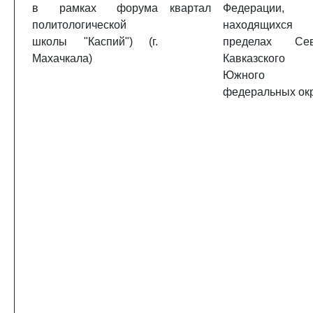
в рамках форума
квартал
Федерации,
политологической
находящихс
школы "Каспий") (г.
пределах Сев
Махачкала)
Кавказског
Южного
федеральных ок