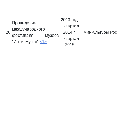
2013 год, II
Проведение
квартал
международного
20.
2014 г., II
Минкультуры Ро
фестиваля музеев
квартал
"Интермузей"
<1>
2015 г.