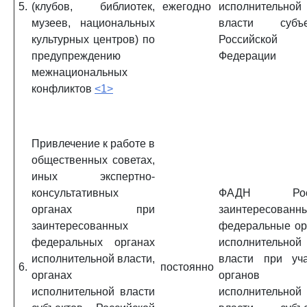
5.
(клубов, библиотек,
ежегодно
исполнительной
музеев, национальных
власти субъе
культурных центров) по
Российской
предупреждению
Федерации
межнациональных
конфликтов
<1>
Привлечение к работе в
общественных советах,
иных экспертно-
консультативных
ФАДН Росс
органах при
заинтересованн
заинтересованных
федеральные ор
федеральных органах
исполнительной
исполнительной власти,
власти при уча
6.
постоянно
органах
органов
исполнительной власти
исполнительной