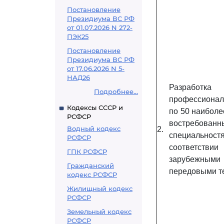
Постановление
Президиума ВС РФ
от 01.07.2026 N 272-
ПЭК25
Постановление
Президиума ВС РФ
от 17.06.2026 N 5-
НАД26
Разработка
Подробнее...
профессиона
Кодексы СССР и
по 50 наиболе
РСФСР
востребован
Водный кодекс
2.
специальност
РСФСР
соответст
ГПК РСФСР
зарубежным
Гражданский
передовыми т
кодекс РСФСР
Жилищный кодекс
РСФСР
Земельный кодекс
РСФСР