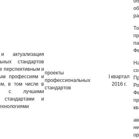
об
об
ра
То
п
па
Фе
 и актуализация
льных стандартов
Н
е перспективным и
с
проекты
ным профессиям и
I квартал
Пр
профессиональных
ям, в том числе в
2016 г.
Ро
стандартов
вии с лучшими
Ф
и стандартами и
п
ехнологиями
кв
ав
не
ор