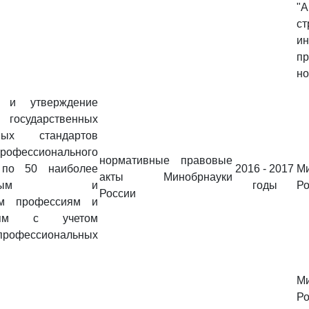
"А
ст
и
п
но
я и утверждение
 государственных
ьных стандартов
офессионального
нормативные правовые
 по 50 наиболее
2016 - 2017
М
акты Минобрнауки
бованным и
годы
Ро
России
ым профессиям и
стям с учетом
профессиональных
М
Ро