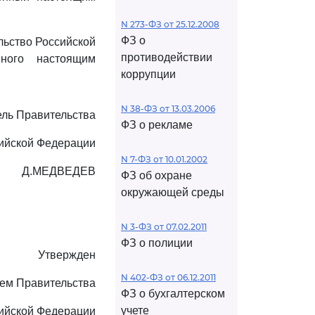
N 273-ФЗ от 25.12.2008
ФЗ о
льство Российской
противодействии
нного настоящим
коррупции
N 38-ФЗ от 13.03.2006
ль Правительства
ФЗ о рекламе
ийской Федерации
N 7-ФЗ от 10.01.2002
Д.МЕДВЕДЕВ
ФЗ об охране
окружающей среды
N 3-ФЗ от 07.02.2011
ФЗ о полиции
Утвержден
N 402-ФЗ от 06.12.2011
ем Правительства
ФЗ о бухгалтерском
учете
ийской Федерации