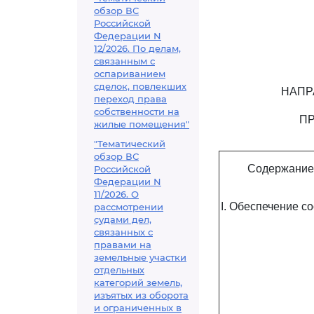
обзор ВС
Российской
Федерации N
12/2026. По делам,
связанным с
оспариванием
сделок, повлекших
НАПР
переход права
собственности на
ПР
жилые помещения"
"Тематический
обзор ВС
Содержание
Российской
Федерации N
11/2026. О
I. Обеспечение с
рассмотрении
судами дел,
связанных с
правами на
земельные участки
отдельных
категорий земель,
изъятых из оборота
и ограниченных в