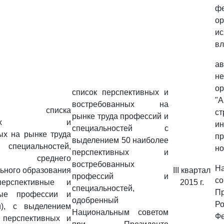
ф
ор
ис
вл
ав
не
ор
список перспективных и
"А
востребованных на
вка списка
ст
рынке труда профессий и
ктивных и
и
специальностей с
ых на рынке труда
п
выделением 50 наиболее
 специальностей,
но
перспективных и
их среднего
востребованных
Н
ьного образования
III квартал
профессий и
с
ерспективные и
2015 г.
специальностей,
Пр
ные профессии и
одобренный
Ро
и), с выделением
Национальным советом
Ф
 перспективных и