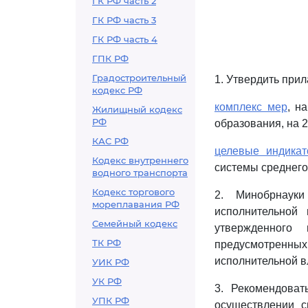
ГК РФ часть 2
ГК РФ часть 3
ГК РФ часть 4
ГПК РФ
Градостроительный
1. Утвердить при
кодекс РФ
комплекс мер
, н
Жилищный кодекс
РФ
образования, на 2
КАС РФ
целевые индика
Кодекс внутреннего
системы среднего
водного транспорта
Кодекс торгового
2. Минобрнаук
мореплавания РФ
исполнительной
Семейный кодекс
утвержденного
ТК РФ
предусмотренн
исполнительной в
УИК РФ
УК РФ
3. Рекомендоват
УПК РФ
осуществлении с