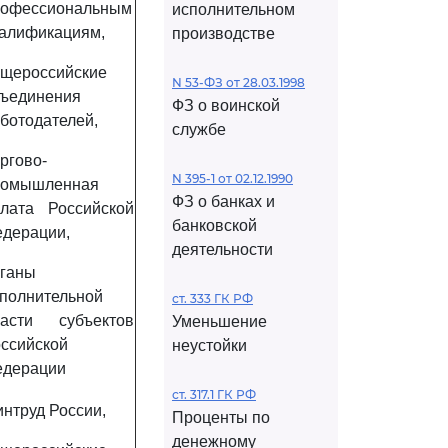
рофессиональным
исполнительном
алификациям,
производстве
щероссийские
N 53-ФЗ от 28.03.1998
ъединения
ФЗ о воинской
ботодателей,
службе
ргово-
N 395-1 от 02.12.1990
ромышленная
ФЗ о банках и
лата Российской
банковской
дерации,
деятельности
ганы
полнительной
ст. 333 ГК РФ
ласти субъектов
Уменьшение
ссийской
неустойки
едерации
ст. 317.1 ГК РФ
нтруд России,
Проценты по
денежному