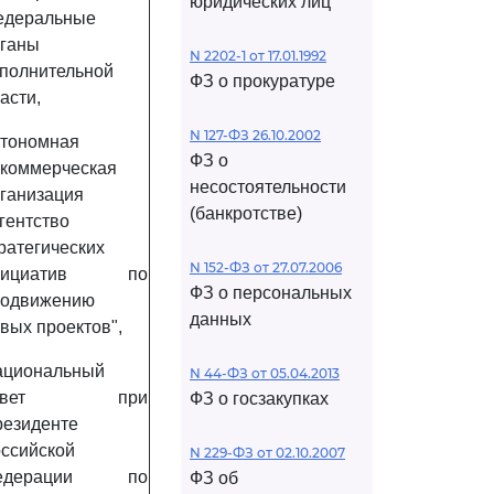
юридических лиц
едеральные
ганы
N 2202-1 от 17.01.1992
полнительной
ФЗ о прокуратуре
асти,
N 127-ФЗ 26.10.2002
тономная
ФЗ о
коммерческая
несостоятельности
ганизация
(банкротстве)
гентство
ратегических
N 152-ФЗ от 27.07.2006
нициатив по
ФЗ о персональных
родвижению
данных
вых проектов",
ациональный
N 44-ФЗ от 05.04.2013
овет при
ФЗ о госзакупках
езиденте
ссийской
N 229-ФЗ от 02.10.2007
едерации по
ФЗ об