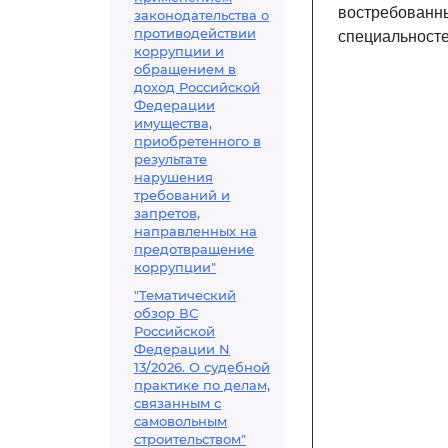
востребован
законодательства о
противодействии
специальност
коррупции и
обращением в
доход Российской
Федерации
имущества,
приобретенного в
результате
нарушения
требований и
запретов,
направленных на
предотвращение
коррупции"
"Тематический
обзор ВС
Российской
Федерации N
13/2026. О судебной
практике по делам,
связанным с
самовольным
строительством"