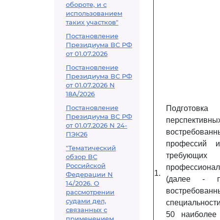
обороте, и с
использованием
таких участков"
Постановление
Президиума ВС РФ
от 01.07.2026
Постановление
Президиума ВС РФ
от 01.07.2026 N
18А/2026
Постановление
Подгото
Президиума ВС РФ
перспе
от 01.07.2026 N 24-
востребованн
ПЭК26
профессий и
"Тематический
требующ
обзор ВС
Российской
профессионал
1.
Федерации N
(далее - п
14/2026. О
востребован
рассмотрении
судами дел,
специальност
связанных с
50 наиболее
применением