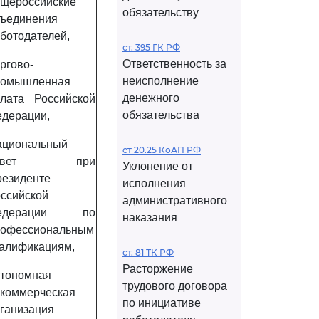
щероссийские
обязательству
ъединения
ботодателей,
ст. 395 ГК РФ
Ответственность за
ргово-
неисполнение
ромышленная
денежного
лата Российской
обязательства
дерации,
ациональный
ст 20.25 КоАП РФ
овет при
Уклонение от
езиденте
исполнения
ссийской
административного
едерации по
наказания
рофессиональным
алификациям,
ст. 81 ТК РФ
Расторжение
тономная
трудового договора
коммерческая
по инициативе
ганизация