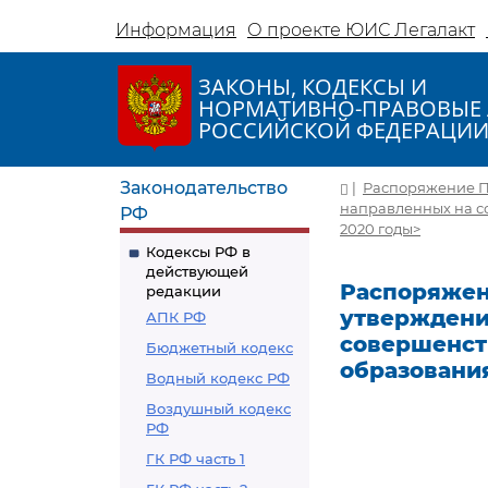
Информация
О проекте ЮИС Легалакт
ЗАКОНЫ, КОДЕКСЫ И
НОРМАТИВНО-ПРАВОВЫЕ 
РОССИЙСКОЙ ФЕДЕРАЦИ
Законодательство
|
Распоряжение Пр
направленных на с
РФ
2020 годы>
Кодексы РФ в
действующей
Распоряжени
редакции
утверждени
АПК РФ
совершенст
Бюджетный кодекс
образования
Водный кодекс РФ
Воздушный кодекс
РФ
ГК РФ часть 1