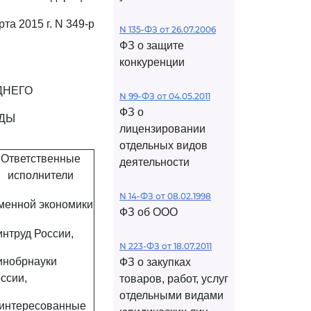
рта 2015 г. N 349-р
N 135-ФЗ от 26.07.2006
ФЗ о защите
конкуренции
ДНЕГО
N 99-ФЗ от 04.05.2011
ФЗ о
ОДЫ
лицензировании
отдельных видов
Ответственные
деятельности
исполнители
N 14-ФЗ от 08.02.1998
еменной экономики
ФЗ об ООО
нтруд России,
N 223-ФЗ от 18.07.2011
инобрнауки
ФЗ о закупках
ссии,
товаров, работ, услуг
отдельными видами
интересованные