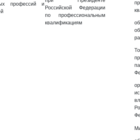
при Президенте
п
ных профессий и
Российской Федерации
кв
ей
по профессиональным
квалификациям
об
об
ра
То
п
па
Фе
ор
ис
в
Ро
Ф
Ми