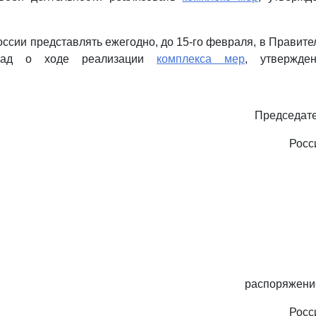
оссии представлять ежегодно, до 15-го февраля, в Правите
клад о ходе реализации
комплекса мер
, утвержде
Председате
Росс
распоряжени
Росс