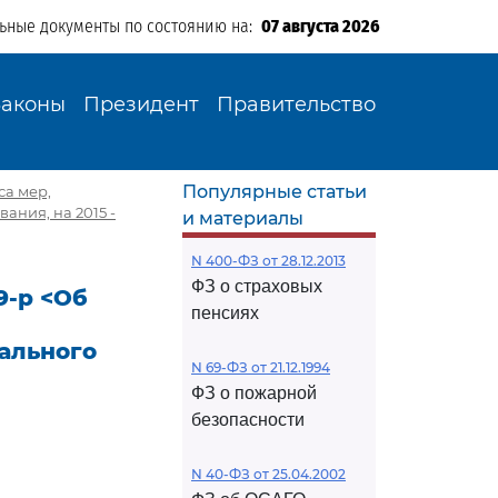
льные документы по состоянию на:
07 августа 2026
Законы
Президент
Правительство
Популярные статьи
са мер,
ния, на 2015 -
и материалы
N 400-ФЗ от 28.12.2013
ФЗ о страховых
9-р <Об
пенсиях
ального
N 69-ФЗ от 21.12.1994
ФЗ о пожарной
безопасности
N 40-ФЗ от 25.04.2002