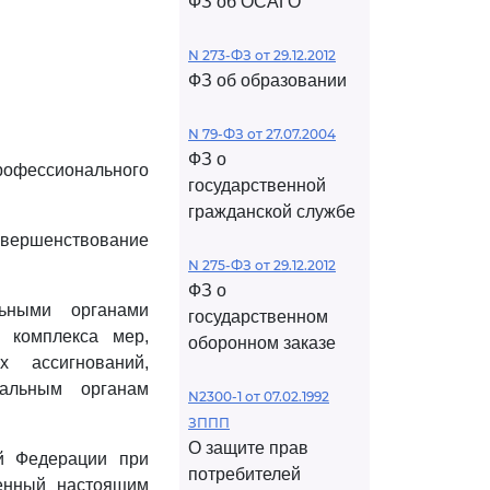
ФЗ об ОСАГО
N 273-ФЗ от 29.12.2012
ФЗ об образовании
N 79-ФЗ от 27.07.2004
ФЗ о
рофессионального
государственной
гражданской службе
вершенствование
N 275-ФЗ от 29.12.2012
ФЗ о
ьными органами
государственном
 комплекса мер,
оборонном заказе
 ассигнований,
альным органам
N2300-1 от 07.02.1992
ЗППП
О защите прав
ой Федерации при
потребителей
енный настоящим