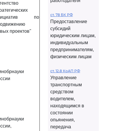
работодателя
гентство
ратегических
ст. 78 БК РФ
нициатив по
Предоставление
родвижению
субсидий
вых проектов"
юридическим лицам,
индивидуальным
предпринимателям,
физическим лицам
ст. 12.8 КоАП РФ
инобрнауки
Управление
ссии
транспортным
средством
водителем,
находящимся в
состоянии
инобрнауки
опьянения,
ссии,
передача