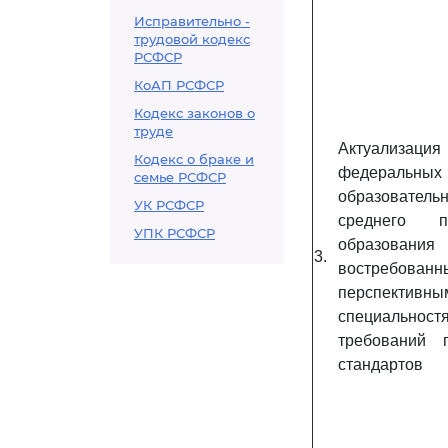
Исправительно -
трудовой кодекс
РСФСР
КоАП РСФСР
Кодекс законов о
труде
Актуализаци
Кодекс о браке и
федеральных
семье РСФСР
образовател
УК РСФСР
среднего пр
УПК РСФСР
образования
3.
востре
перспективн
специально
требований 
стандартов