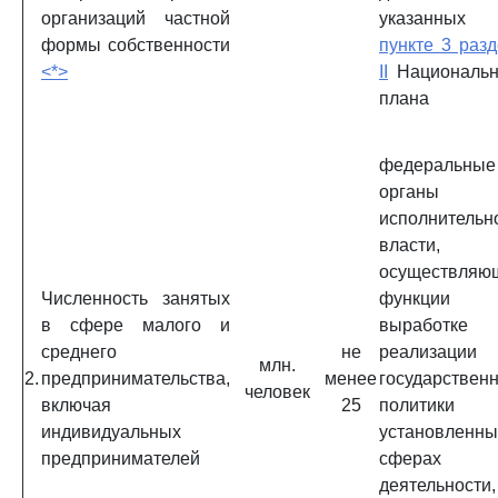
организаций частной
указанны
формы собственности
пункте 3 раз
<*>
II
Национальн
плана
федеральные
органы
исполнительн
власти,
осуществляю
Численность занятых
функции 
в сфере малого и
выработк
среднего
не
реализации
млн.
2.
предпринимательства,
менее
государствен
человек
включая
25
политики
индивидуальных
установленны
предпринимателей
сферах
деятельности,