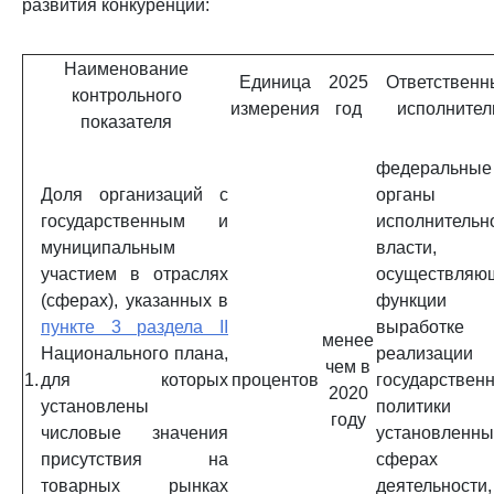
развития конкуренции:
Наименование
Единица
2025
Ответственн
контрольного
измерения
год
исполнител
показателя
федеральные
Доля организаций с
органы
государственным и
исполнительн
муниципальным
власти,
участием в отраслях
осуществляю
(сферах), указанных в
функции 
пункте 3 раздела II
выработк
менее
Национального плана,
реализации
чем в
1.
для которых
процентов
государствен
2020
установлены
политики
году
числовые значения
установленны
присутствия на
сферах
товарных рынках
деятельности,