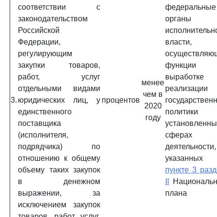
соответствии с
федеральные
законодательством
органы
Российской
исполнительн
Федерации,
власти,
регулирующим
осуществляю
закупки товаров,
функции 
работ, услуг
выработк
менее
отдельными видами
реализации
чем в
3.
юридических лиц, у
процентов
государствен
2020
единственного
политики
году
поставщика
установленны
(исполнителя,
сферах
подрядчика) по
деятельности,
отношению к общему
указанны
объему таких закупок
пункте 3 раз
в денежном
II
Национальн
выражении, за
плана
исключением закупок
товаров, работ, услуг,