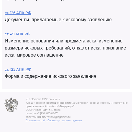
ст. 126 АПК РФ
Документы, прилагаемые к исковому заявлению
ст. 49 АПК РФ
Изменение основания или предмета иска, изменение
размера исковых требований, отказ от иска, признание
иска, мировое соглашение
ст. 125 АПК РФ
Форма и содержание искового заявления
(c) 2015-2026 ЮИС Легалакт
Юридическая информационная система "Легалакт - законы, кодексы и нормативно-
правовые акты Российской Федерации"
ООО "Инфра-Бит", г. Москва.
телефон +7 (910) 050-65-67
электронная почта: info@legalacts.ru
Политика по обработке персональных данных