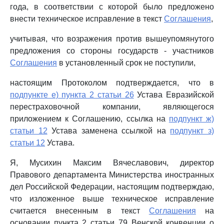
года, в соответствии с которой было предложено
внести техническое исправление в текст
Соглашения
,
учитывая, что возражения против вышеупомянутого
предложения со стороны государств - участников
Соглашения
в установленный срок не поступили,
настоящим Протоколом подтверждается, что в
подпункте е) пункта 2 статьи 26
Устава Евразийской
перестраховочной компании, являющегося
приложением к Соглашению, ссылка на
подпункт ж)
статьи 12
Устава заменена ссылкой на
подпункт з)
статьи 12
Устава.
Я, Мусихин Максим Вячеславович, директор
Правового департамента Министерства иностранных
дел Российской Федерации, настоящим подтверждаю,
что изложенное выше техническое исправление
считается внесенным в текст
Соглашения
на
основании пункта 2 статьи 79 Венской конвенции о