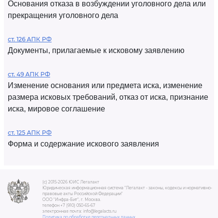
Основания отказа в возбуждении уголовного дела или
прекращения уголовного дела
ст. 126 АПК РФ
Документы, прилагаемые к исковому заявлению
ст. 49 АПК РФ
Изменение основания или предмета иска, изменение
размера исковых требований, отказ от иска, признание
иска, мировое соглашение
ст. 125 АПК РФ
Форма и содержание искового заявления
(c) 2015-2026 ЮИС Легалакт
Юридическая информационная система "Легалакт - законы, кодексы и нормативно-
правовые акты Российской Федерации"
ООО "Инфра-Бит", г. Москва.
телефон +7 (910) 050-65-67
электронная почта: info@legalacts.ru
Политика по обработке персональных данных