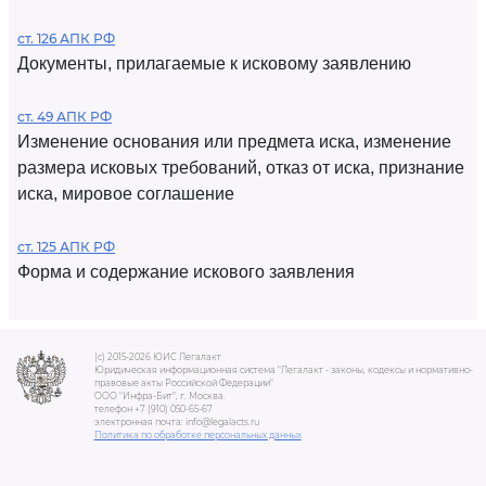
ст. 126 АПК РФ
Документы, прилагаемые к исковому заявлению
ст. 49 АПК РФ
Изменение основания или предмета иска, изменение
размера исковых требований, отказ от иска, признание
иска, мировое соглашение
ст. 125 АПК РФ
Форма и содержание искового заявления
(c) 2015-2026 ЮИС Легалакт
Юридическая информационная система "Легалакт - законы, кодексы и нормативно-
правовые акты Российской Федерации"
ООО "Инфра-Бит", г. Москва.
телефон +7 (910) 050-65-67
электронная почта: info@legalacts.ru
Политика по обработке персональных данных