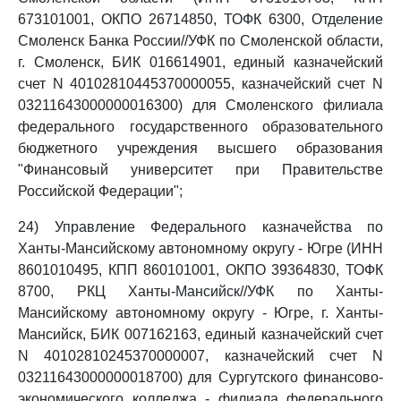
673101001, ОКПО 26714850, ТОФК 6300, Отделение
Смоленск Банка России//УФК по Смоленской области,
г. Смоленск, БИК 016614901, единый казначейский
счет N 40102810445370000055, казначейский счет N
03211643000000016300) для Смоленского филиала
федерального государственного образовательного
бюджетного учреждения высшего образования
"Финансовый университет при Правительстве
Российской Федерации";
24) Управление Федерального казначейства по
Ханты-Мансийскому автономному округу - Югре (ИНН
8601010495, КПП 860101001, ОКПО 39364830, ТОФК
8700, РКЦ Ханты-Мансийск//УФК по Ханты-
Мансийскому автономному округу - Югре, г. Ханты-
Мансийск, БИК 007162163, единый казначейский счет
N 40102810245370000007, казначейский счет N
03211643000000018700) для Сургутского финансово-
экономического колледжа - филиала федерального