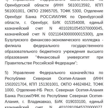
Оренбургской области (ИНН 5610013592, КПП
561001001, ОКПО 23965705, ТОФК 5300, Отделение
Оренбург Банка РОССИИ//УФК по Оренбургской
области, г. Оренбург, БИК 015354008, единый
казначейский счет N 40102810545370000045,
казначейский счет N 03211643000000015300), для
Бузулукского финансово-экономического колледжа -
филиала федерального государственного
образовательного бюджетного учреждения высшего
образования "Финансовый университет при
Правительстве Российской Федерации";
5) Управление Федерального казначейства по
Республике Северная Осетия-Алания (ИНН
1502021704, КПП 151301001, ОКПО 44624842, ТОФК
1000, Отделение-НБ Респ. Северная Осетия-Алания
Банка России//УФК по Республике Северная Осетия-
Алания, г. Владикавказ, БИК 019033100, единый
казначейский счет N 40102810945370000077,