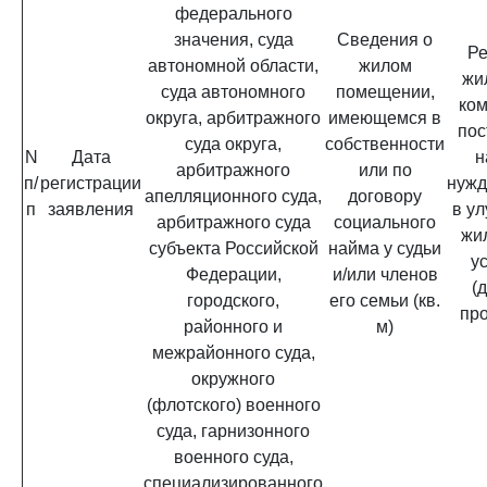
федерального
значения, суда
Сведения о
Р
автономной области,
жилом
жи
суда автономного
помещении,
ком
округа, арбитражного
имеющемся в
пос
суда округа,
собственности
N
Дата
н
арбитражного
или по
п/
регистрации
нуж
апелляционного суда,
договору
п
заявления
в у
арбитражного суда
социального
жи
субъекта Российской
найма у судьи
у
Федерации,
и/или членов
(
городского,
его семьи (кв.
про
районного и
м)
межрайонного суда,
окружного
(флотского) военного
суда, гарнизонного
военного суда,
специализированного