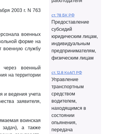
работодателя
бря 2003 г. N 763
ст. 78 БК РФ
Предоставление
субсидий
ерсонала военных
юридическим лицам,
звольной форме на
индивидуальным
ят военную службу
предпринимателям,
физическим лицам
 через военный
ст. 12.8 КоАП РФ
ния на территории
Управление
транспортным
средством
я и ведения учета
водителем,
ества заявителя,
находящимся в
состоянии
нимаемая воинская
опьянения,
 задач), а также
передача