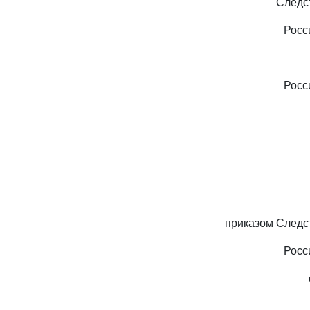
Следс
Росс
Росс
приказом Следс
Росс