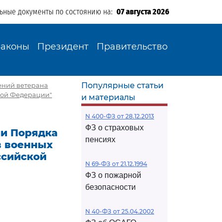
льные документы по состоянию на:
07 августа 2026
Законы
Президент
Правительство
Популярные статьи
рений ветерана
кой Федерации"
и материалы
N 400-ФЗ от 28.12.2013
ФЗ о страховых
ии Порядка
пенсиях
в военных
ссийской
N 69-ФЗ от 21.12.1994
ФЗ о пожарной
безопасности
N 40-ФЗ от 25.04.2002