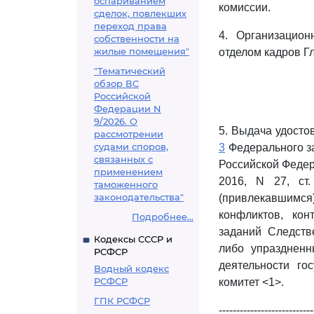
оспариванием
комиссии.
сделок, повлекших
переход права
4. Организацион
собственности на
жилые помещения"
отделом кадров Г
"Тематический
обзор ВС
Российской
Федерации N
9/2026. О
5. Выдача удосто
рассмотрении
судами споров,
3
Федерального за
связанных с
Российской Федераци
применением
2016, N 27, ст
таможенного
законодательства"
(привлекавшимс
конфликтов, кон
Подробнее...
заданий Следств
Кодексы СССР и
либо упраздненн
РСФСР
деятельности го
Водный кодекс
РСФСР
комитет <1>.
ГПК РСФСР
---------------------------