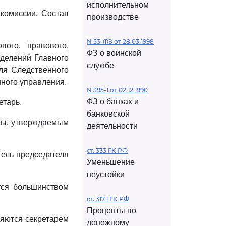
исполнительном
 комиссии. Состав
производстве
N 53-ФЗ от 28.03.1998
вого, правового,
ФЗ о воинской
зделений Главного
службе
ля Следственного
нного управления.
N 395-1 от 02.12.1990
ФЗ о банках и
етарь.
банковской
оты, утверждаемым
деятельности
ст. 333 ГК РФ
тель председателя
Уменьшение
неустойки
тся большинством
ст. 317.1 ГК РФ
Проценты по
ляются секретарем
денежному