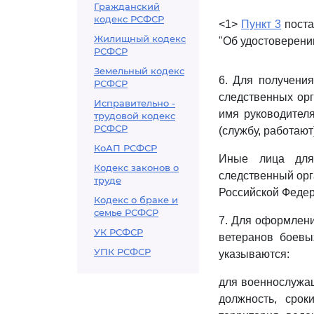
Гражданский
кодекс РСФСР
<1>
Пункт 3
поста
Жилищный кодекс
"Об удостоверени
РСФСР
Земельный кодекс
6. Для получени
РСФСР
следственных орг
Исправительно -
имя руководителя
трудовой кодекс
РСФСР
(службу, работают
КоАП РСФСР
Иные лица для
Кодекс законов о
следственный орг
труде
Российской Федер
Кодекс о браке и
семье РСФСР
7. Для оформлени
УК РСФСР
ветеранов боевы
УПК РСФСР
указываются:
для военнослужащ
должность, срок