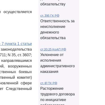
обязательству
и осуществляется
ст. 395 ГК РФ
Ответственность за
неисполнение
денежного
обязательства
- 7 пункта 1 статьи
 законодательства
ст 20.25 КоАП РФ
Уклонение от
711; N 35, ст. 3607;
исполнения
 направлявшимся
административного
ий, вооруженных
наказания
ьственных боевых
твенный комитет)
ановленной сфере
ст. 81 ТК РФ
Расторжение
яет Следственный
трудового договора
по инициативе