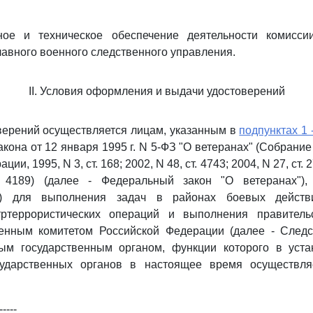
ное и техническое обеспечение деятельности комисси
лавного военного следственного управления.
II. Условия оформления и выдачи удостоверений
верений осуществляется лицам, указанным в
подпунктах 1 
кона от 12 января 1995 г. N 5-ФЗ "О ветеранах" (Собрание
и, 1995, N 3, ст. 168; 2002, N 48, ст. 4743; 2004, N 27, ст. 2
. 4189) (далее - Федеральный закон "О ветеранах"),
я) для выполнения задач в районах боевых действ
тртеррористических операций и выполнения правител
енным комитетом Российской Федерации (далее - Следс
ым государственным органом, функции которого в уст
сударственных органов в настоящее время осуществл
-----