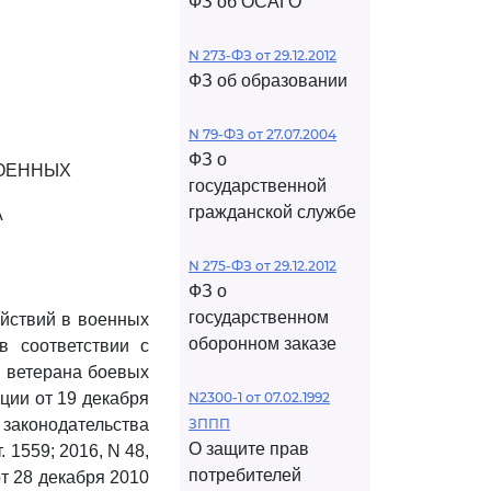
ФЗ об ОСАГО
N 273-ФЗ от 29.12.2012
ФЗ об образовании
N 79-ФЗ от 27.07.2004
ФЗ о
ВОЕННЫХ
государственной
гражданской службе
А
N 275-ФЗ от 29.12.2012
ФЗ о
государственном
ействий в военных
оборонном заказе
в соответствии с
я ветерана боевых
ции от 19 декабря
N2300-1 от 07.02.1992
законодательства
ЗППП
О защите прав
. 1559; 2016, N 48,
потребителей
т 28 декабря 2010