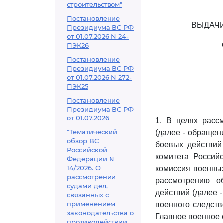
строительством"
Постановление
ВЫДАЧИ
Президиума ВС РФ
от 01.07.2026 N 24-
ПЭК26
Постановление
Президиума ВС РФ
от 01.07.2026 N 272-
ПЭК25
Постановление
Президиума ВС РФ
от 01.07.2026
1. В целях расс
"Тематический
(далее - обращен
обзор ВС
боевых действий
Российской
комитета Россий
Федерации N
14/2026. О
комиссия военны
рассмотрении
рассмотрению о
судами дел,
действий (далее 
связанных с
применением
военного следств
законодательства о
Главное военное 
противодействии