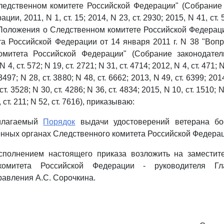
ледственном комитете Российской Федерации" (Собрание
ии, 2011, N 1, ст. 15; 2014, N 23, ст. 2930; 2015, N 41, ст. 5
оложения о Следственном комитете Российской Федераци
а Российской Федерации от 14 января 2011 г. N 38 "Воп
омитета Российской Федерации" (Собрание законодател
4, ст. 572; N 19, ст. 2721; N 31, ст. 4714; 2012, N 4, ст. 471; N
 3497; N 28, ст. 3880; N 48, ст. 6662; 2013, N 49, ст. 6399; 201
 ст. 3528; N 30, ст. 4286; N 36, ст. 4834; 2015, N 10, ст. 1510; N
, ст. 211; N 52, ст. 7616), приказываю:
рилагаемый
Порядок
выдачи удостоверений ветерана бо
нных органах Следственного комитета Российской Федерац
исполнением настоящего приказа возложить на заместит
комитета Российской Федерации - руководителя Гл
равления А.С. Сорочкина.