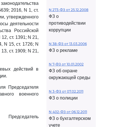
 законодательства
639; 2016, N 1, ст.
N 273-ФЗ от 25.12.2008
ФЗ о
и, утвержденного
противодействии
росы деятельности
коррупции
ьства Российской
 12, ст. 1391; N 21,
4, N 15, ст. 1726; N
N 38-ФЗ от 13.03.2006
ФЗ о рекламе
 13, ст. 1909; N 21,
N 7-ФЗ от 10.01.2002
евых действий в
ФЗ об охране
ии.
окружающей среды
еля Председателя
N 3-ФЗ от 07.02.2011
авного военного
ФЗ о полиции
N 402-ФЗ от 06.12.2011
Председатель
ФЗ о бухгалтерском
учете