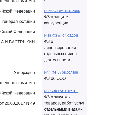
твенного комитета
ийской Федерации
N 135-ФЗ от 26.07.2006
ФЗ о защите
генерал юстиции
конкуренции
ийской Федерации
N 99-ФЗ от 04.05.2011
ФЗ о
А.И.БАСТРЫКИН
лицензировании
отдельных видов
деятельности
Утвержден
N 14-ФЗ от 08.02.1998
ФЗ об ООО
твенного комитета
N 223-ФЗ от 18.07.2011
ийской Федерации
ФЗ о закупках
товаров, работ, услуг
от 20.03.2017 N 49
отдельными видами