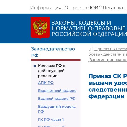
Информация
О проекте ЮИС Легалакт
ЗАКОНЫ, КОДЕКСЫ И
НОРМАТИВНО-ПРАВОВЫЕ 
РОССИЙСКОЙ ФЕДЕРАЦИ
Законодательство
|
Приказ СК Росси
боевых действий в
РФ
(Зарегистрировано 
Кодексы РФ в
действующей
Приказ СК Р
редакции
выдачи удо
АПК РФ
следственн
Бюджетный кодекс
Федерации
Водный кодекс РФ
Воздушный кодекс
РФ
ГК РФ часть 1