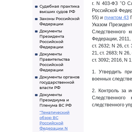
г. N 403-ФЗ "О С
Судебная практика
Российской Федерац
высших судов РФ
55) и
пунктом 43
П
Законы Российской
Федерации
Указом Президент
Документы
Следственного к
Президента
Федерации, 2011, N 
Российской
ст. 2632; N 26, ст.
Федерации
21, ст. 2683; N 26,
Документы
Правительства
ст. 3092; 2016, N 1
Российской
Федерации
1. Утвердить п
Документы органов
военных следстве
государственной
власти РФ
2. Контроль за 
Документы
Следственного 
Президиума и
следственного уп
Пленума ВС РФ
"Тематический
обзор ВС
Российской
Федерации N