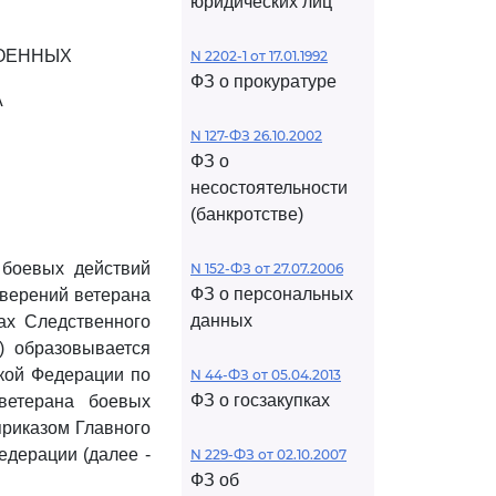
юридических лиц
ВОЕННЫХ
N 2202-1 от 17.01.1992
ФЗ о прокуратуре
А
N 127-ФЗ 26.10.2002
ФЗ о
несостоятельности
(банкротстве)
 боевых действий
N 152-ФЗ от 27.07.2006
ФЗ о персональных
оверений ветерана
данных
ах Следственного
) образовывается
кой Федерации по
N 44-ФЗ от 05.04.2013
ФЗ о госзакупках
ветерана боевых
приказом Главного
едерации (далее -
N 229-ФЗ от 02.10.2007
ФЗ об