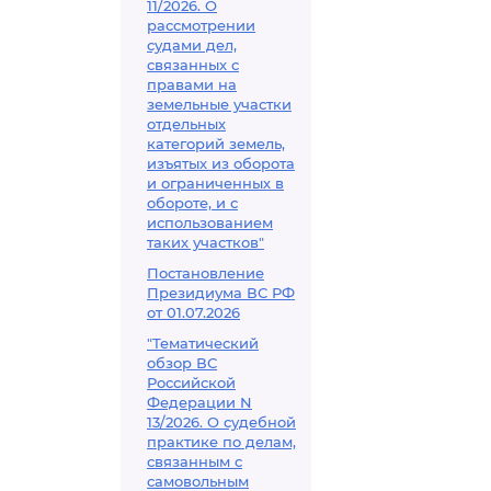
11/2026. О
рассмотрении
судами дел,
связанных с
правами на
земельные участки
отдельных
категорий земель,
изъятых из оборота
и ограниченных в
обороте, и с
использованием
таких участков"
Постановление
Президиума ВС РФ
от 01.07.2026
"Тематический
обзор ВС
Российской
Федерации N
13/2026. О судебной
практике по делам,
связанным с
самовольным