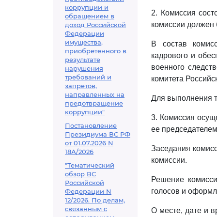
коррупции и
2. Комиссия сост
обращением в
комиссии должен 
доход Российской
Федерации
имущества,
В состав комисс
приобретенного в
кадрового и обес
результате
военного следст
нарушения
требований и
комитета Российс
запретов,
направленных на
Для выполнения т
предотвращение
коррупции"
3. Комиссия осущ
Постановление
ее председателем
Президиума ВС РФ
от 01.07.2026 N
Заседания комисси
18А/2026
комиссии.
"Тематический
обзор ВС
Решение комисси
Российской
голосов и оформл
Федерации N
12/2026. По делам,
связанным с
О месте, дате и 