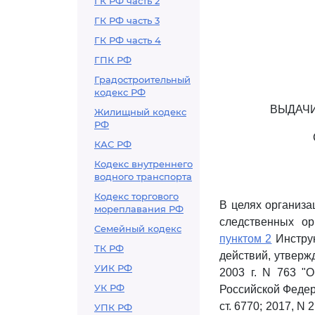
ГК РФ часть 2
ГК РФ часть 3
ГК РФ часть 4
ГПК РФ
Градостроительный
кодекс РФ
ВЫДАЧИ
Жилищный кодекс
РФ
КАС РФ
Кодекс внутреннего
водного транспорта
Кодекс торгового
В целях организа
мореплавания РФ
следственных ор
Семейный кодекс
пунктом 2
Инструк
ТК РФ
действий, утверж
УИК РФ
2003 г. N 763 "
УК РФ
Российской Федерац
ст. 6770; 2017, N 
УПК РФ