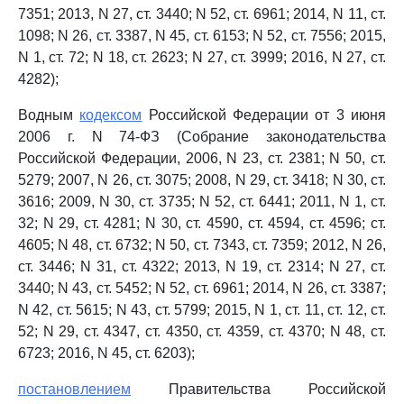
7351; 2013, N 27, ст. 3440; N 52, ст. 6961; 2014, N 11, ст.
1098; N 26, ст. 3387, N 45, ст. 6153; N 52, ст. 7556; 2015,
N 1, ст. 72; N 18, ст. 2623; N 27, ст. 3999; 2016, N 27, ст.
4282);
Водным
кодексом
Российской Федерации от 3 июня
2006 г. N 74-ФЗ (Собрание законодательства
Российской Федерации, 2006, N 23, ст. 2381; N 50, ст.
5279; 2007, N 26, ст. 3075; 2008, N 29, ст. 3418; N 30, ст.
3616; 2009, N 30, ст. 3735; N 52, ст. 6441; 2011, N 1, ст.
32; N 29, ст. 4281; N 30, ст. 4590, ст. 4594, ст. 4596; ст.
4605; N 48, ст. 6732; N 50, ст. 7343, ст. 7359; 2012, N 26,
ст. 3446; N 31, ст. 4322; 2013, N 19, ст. 2314; N 27, ст.
3440; N 43, ст. 5452; N 52, ст. 6961; 2014, N 26, ст. 3387;
N 42, ст. 5615; N 43, ст. 5799; 2015, N 1, ст. 11, ст. 12, ст.
52; N 29, ст. 4347, ст. 4350, ст. 4359, ст. 4370; N 48, ст.
6723; 2016, N 45, ст. 6203);
постановлением
Правительства Российской