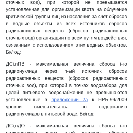
сточных вод), при которой не превышается
установленная для организации квота на облучение
критической группы лиц из населения за счет сбросов
в водные объекты из всех источников сбросов
радиоактивных веществ (сбросов радиоактивных
сточных вод) организации по всем путям воздействия,
связанным с использованием этих водных объектов,
Бк/год;
ДСi,nПВ - максимальная величина сброса i-го
радионуклида через n-ый источник сбросов
радиоактивных веществ (сбросов радиоактивных
сточных вод), при которой в точках водозабора для
целей питьевого водоснабжения не превышаются
установленные в
приложении 2а
к НРБ-99/2009
уровни вмешательства по содержанию
радионуклидов в питьевой воде, Бк/год;
ДСi,nДО - максимальная величина сброса i-го
радионуклида через n-ый источник сбросов