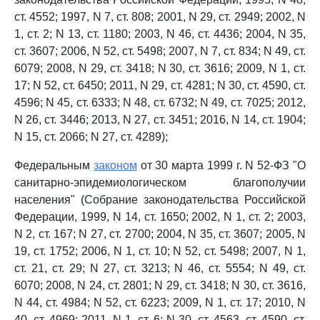
ст. 4552; 1997, N 7, ст. 808; 2001, N 29, ст. 2949; 2002, N
1, ст. 2; N 13, ст. 1180; 2003, N 46, ст. 4436; 2004, N 35,
ст. 3607; 2006, N 52, ст. 5498; 2007, N 7, ст. 834; N 49, ст.
6079; 2008, N 29, ст. 3418; N 30, ст. 3616; 2009, N 1, ст.
17; N 52, ст. 6450; 2011, N 29, ст. 4281; N 30, ст. 4590, ст.
4596; N 45, ст. 6333; N 48, ст. 6732; N 49, ст. 7025; 2012,
N 26, ст. 3446; 2013, N 27, ст. 3451; 2016, N 14, ст. 1904;
N 15, ст. 2066; N 27, ст. 4289);
Федеральным
законом
от 30 марта 1999 г. N 52-ФЗ "О
санитарно-эпидемиологическом благополучии
населения" (Собрание законодательства Российской
Федерации, 1999, N 14, ст. 1650; 2002, N 1, ст. 2; 2003,
N 2, ст. 167; N 27, ст. 2700; 2004, N 35, ст. 3607; 2005, N
19, ст. 1752; 2006, N 1, ст. 10; N 52, ст. 5498; 2007, N 1,
ст. 21, ст. 29; N 27, ст. 3213; N 46, ст. 5554; N 49, ст.
6070; 2008, N 24, ст. 2801; N 29, ст. 3418; N 30, ст. 3616,
N 44, ст. 4984; N 52, ст. 6223; 2009, N 1, ст. 17; 2010, N
40, ст. 4969; 2011, N 1, ст. 6; N 30, ст. 4563, ст. 4590, ст.