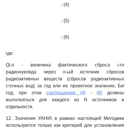
; (4)
; (5)
; (6)
где:
Qi,n - величина фактического сброса i-го
радионуклида через n-ый источник сбросов
радиоактивных веществ (сбросов радиоактивных
сточных вод) за год или ее проектное значение, Бк/
год; при этом
соотношения (4)
-
(6)
должны
выполняться для каждого из N источников в
отдельности.
12. Значения УАНИi в рамках настоящей Методики
используются только как критерий для установления