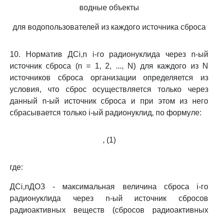
водные объекты
для водопользователей из каждого источника сброса
10. Норматив ДСi,n i-го радионуклида через n-ый
источник сброса (n = 1, 2, ..., N) для каждого из N
источников сброса организации определяется из
условия, что сброс осуществляется только через
данный n-ый источник сброса и при этом из него
сбрасывается только i-ый радионуклид, по формуле:
, (1)
где:
ДСi,nДОЗ - максимальная величина сброса i-го
радионуклида через n-ый источник сбросов
радиоактивных веществ (сбросов радиоактивных