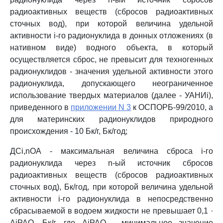
радиоактивных веществ (сбросов радиоактивных
сточных вод), при которой величина удельной
активности i-го радионуклида в донных отложениях (в
нативном виде) водного объекта, в который
осуществляется сброс, не превысит для техногенных
радионуклидов - значения удельной активности этого
радионуклида, допускающего неограниченное
использование твердых материалов (далее - УАНИi),
приведенного в
приложении N 3
к ОСПОРБ-99/2010, а
для материнских радионуклидов природного
происхождения - 10 Бк/г, Бк/год;
ДСi,nОА - максимальная величина сброса i-го
радионуклида через n-ый источник сбросов
радиоактивных веществ (сбросов радиоактивных
сточных вод), Бк/год, при которой величина удельной
активности i-го радионуклида в непосредственно
сбрасываемой в водоем жидкости не превышает 0,1 ·
AiРАО, Бк/г, где AiРАО - минимальное значение