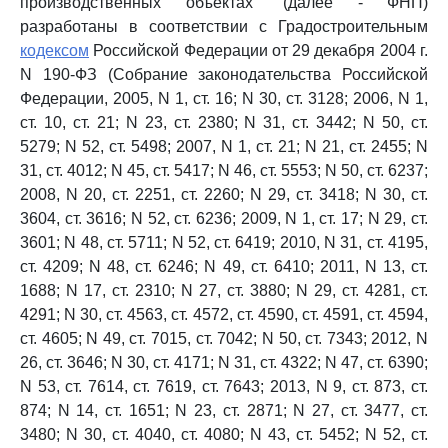
производственных объектах" (далее - ФНП)
разработаны в соответствии с Градостроительным
кодексом
Российской Федерации от 29 декабря 2004 г.
N 190-ФЗ (Собрание законодательства Российской
Федерации, 2005, N 1, ст. 16; N 30, ст. 3128; 2006, N 1,
ст. 10, ст. 21; N 23, ст. 2380; N 31, ст. 3442; N 50, ст.
5279; N 52, ст. 5498; 2007, N 1, ст. 21; N 21, ст. 2455; N
31, ст. 4012; N 45, ст. 5417; N 46, ст. 5553; N 50, ст. 6237;
2008, N 20, ст. 2251, ст. 2260; N 29, ст. 3418; N 30, ст.
3604, ст. 3616; N 52, ст. 6236; 2009, N 1, ст. 17; N 29, ст.
3601; N 48, ст. 5711; N 52, ст. 6419; 2010, N 31, ст. 4195,
ст. 4209; N 48, ст. 6246; N 49, ст. 6410; 2011, N 13, ст.
1688; N 17, ст. 2310; N 27, ст. 3880; N 29, ст. 4281, ст.
4291; N 30, ст. 4563, ст. 4572, ст. 4590, ст. 4591, ст. 4594,
ст. 4605; N 49, ст. 7015, ст. 7042; N 50, ст. 7343; 2012, N
26, ст. 3646; N 30, ст. 4171; N 31, ст. 4322; N 47, ст. 6390;
N 53, ст. 7614, ст. 7619, ст. 7643; 2013, N 9, ст. 873, ст.
874; N 14, ст. 1651; N 23, ст. 2871; N 27, ст. 3477, ст.
3480; N 30, ст. 4040, ст. 4080; N 43, ст. 5452; N 52, ст.