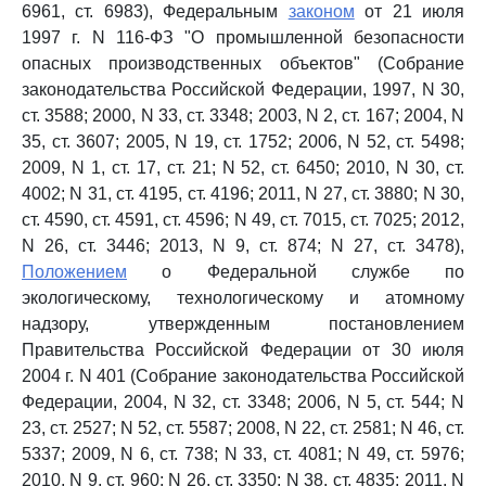
6961, ст. 6983), Федеральным
законом
от 21 июля
1997 г. N 116-ФЗ "О промышленной безопасности
опасных производственных объектов" (Собрание
законодательства Российской Федерации, 1997, N 30,
ст. 3588; 2000, N 33, ст. 3348; 2003, N 2, ст. 167; 2004, N
35, ст. 3607; 2005, N 19, ст. 1752; 2006, N 52, ст. 5498;
2009, N 1, ст. 17, ст. 21; N 52, ст. 6450; 2010, N 30, ст.
4002; N 31, ст. 4195, ст. 4196; 2011, N 27, ст. 3880; N 30,
ст. 4590, ст. 4591, ст. 4596; N 49, ст. 7015, ст. 7025; 2012,
N 26, ст. 3446; 2013, N 9, ст. 874; N 27, ст. 3478),
Положением
о Федеральной службе по
экологическому, технологическому и атомному
надзору, утвержденным постановлением
Правительства Российской Федерации от 30 июля
2004 г. N 401 (Собрание законодательства Российской
Федерации, 2004, N 32, ст. 3348; 2006, N 5, ст. 544; N
23, ст. 2527; N 52, ст. 5587; 2008, N 22, ст. 2581; N 46, ст.
5337; 2009, N 6, ст. 738; N 33, ст. 4081; N 49, ст. 5976;
2010, N 9, ст. 960; N 26, ст. 3350; N 38, ст. 4835; 2011, N