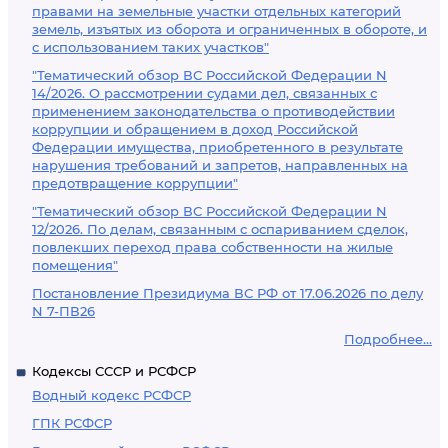
правами на земельные участки отдельных категорий
земель, изъятых из оборота и ограниченных в обороте, и
с использованием таких участков"
"Тематический обзор ВС Российской Федерации N
14/2026. О рассмотрении судами дел, связанных с
применением законодательства о противодействии
коррупции и обращением в доход Российской
Федерации имущества, приобретенного в результате
нарушения требований и запретов, направленных на
предотвращение коррупции"
"Тематический обзор ВС Российской Федерации N
12/2026. По делам, связанным с оспариванием сделок,
повлекших переход права собственности на жилые
помещения"
Постановление Президиума ВС РФ от 17.06.2026 по делу
N 7-ПВ26
Подробнее...
Кодексы СССР и РСФСР
Водный кодекс РСФСР
ГПК РСФСР