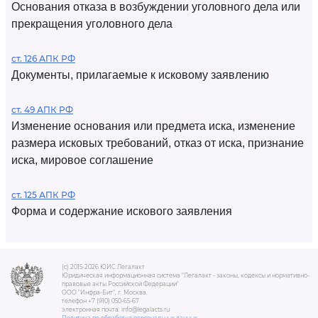
Основания отказа в возбуждении уголовного дела или
прекращения уголовного дела
ст. 126 АПК РФ
Документы, прилагаемые к исковому заявлению
ст. 49 АПК РФ
Изменение основания или предмета иска, изменение
размера исковых требований, отказ от иска, признание
иска, мировое соглашение
ст. 125 АПК РФ
Форма и содержание искового заявления
(c) 2015-2026 ЮИС Легалакт
Юридическая информационная система "Легалакт - законы, кодексы и нормативно-
правовые акты Российской Федерации"
ООО "Инфра-Бит", г. Москва.
телефон +7 (910) 050-65-67
электронная почта: info@legalacts.ru