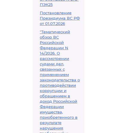
ПЭК25
Постановление
Президиума ВС РФ
от 01.07.2026
"Тематический
обзор ВС
Российской
Федерации N
14/2026. О
рассмотрении
судами дел,
связанных с
применением
законодательства о
противодействии
коррупции и
обращением в
доход Российской
Федерации
имущества,
приобретенного в
результате
нарушения