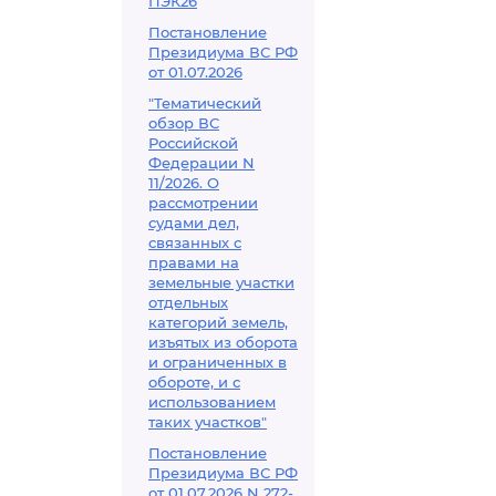
ПЭК26
Постановление
Президиума ВС РФ
от 01.07.2026
"Тематический
обзор ВС
Российской
Федерации N
11/2026. О
рассмотрении
судами дел,
связанных с
правами на
земельные участки
отдельных
категорий земель,
изъятых из оборота
и ограниченных в
обороте, и с
использованием
таких участков"
Постановление
Президиума ВС РФ
от 01.07.2026 N 272-