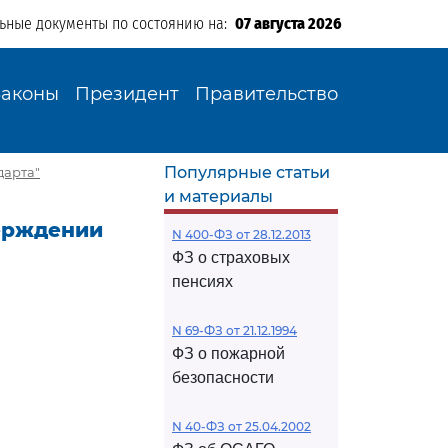
льные документы по состоянию на:
07 августа 2026
Законы
Президент
Правительство
Популярные статьи
дарта"
и материалы
верждении
N 400-ФЗ от 28.12.2013
ФЗ о страховых
пенсиях
N 69-ФЗ от 21.12.1994
ФЗ о пожарной
безопасности
N 40-ФЗ от 25.04.2002