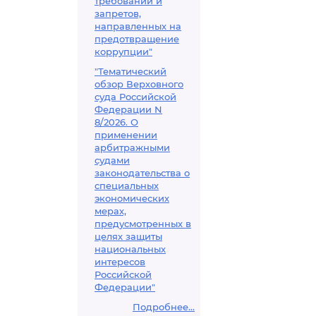
требований и
запретов,
направленных на
предотвращение
коррупции"
"Тематический
обзор Верховного
суда Российской
Федерации N
8/2026. О
применении
арбитражными
судами
законодательства о
специальных
экономических
мерах,
предусмотренных в
целях защиты
национальных
интересов
Российской
Федерации"
Подробнее...