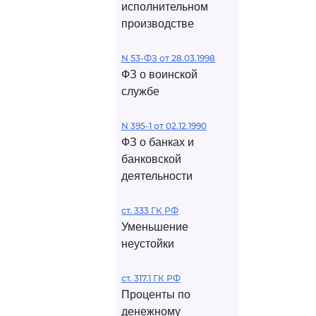
исполнительном
производстве
N 53-ФЗ от 28.03.1998
ФЗ о воинской
службе
N 395-1 от 02.12.1990
ФЗ о банках и
банковской
деятельности
ст. 333 ГК РФ
Уменьшение
неустойки
ст. 317.1 ГК РФ
Проценты по
денежному