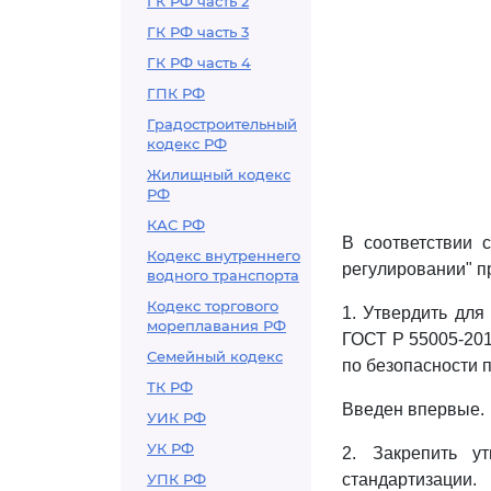
ГК РФ часть 2
ГК РФ часть 3
ГК РФ часть 4
ГПК РФ
Градостроительный
кодекс РФ
Жилищный кодекс
РФ
КАС РФ
В соответствии
Кодекс внутреннего
регулировании" п
водного транспорта
Кодекс торгового
1. Утвердить дл
мореплавания РФ
ГОСТ Р 55005-201
Семейный кодекс
по безопасности п
ТК РФ
Введен впервые.
УИК РФ
УК РФ
2. Закрепить у
УПК РФ
стандартизации.