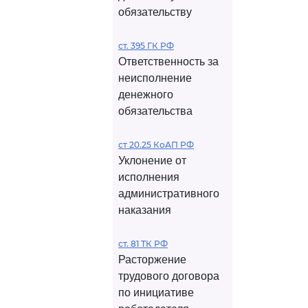
обязательству
ст. 395 ГК РФ
Ответственность за
неисполнение
денежного
обязательства
ст 20.25 КоАП РФ
Уклонение от
исполнения
административного
наказания
ст. 81 ТК РФ
Расторжение
трудового договора
по инициативе