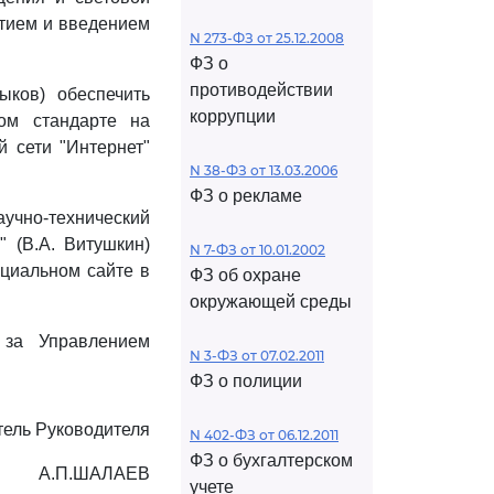
ятием и введением
N 273-ФЗ от 25.12.2008
ФЗ о
противодействии
ыков) обеспечить
коррупции
ом стандарте на
 сети "Интернет"
N 38-ФЗ от 13.03.2006
ФЗ о рекламе
аучно-технический
" (В.А. Витушкин)
N 7-ФЗ от 10.01.2002
ициальном сайте в
ФЗ об охране
окружающей среды
 за Управлением
N 3-ФЗ от 07.02.2011
ФЗ о полиции
тель Руководителя
N 402-ФЗ от 06.12.2011
ФЗ о бухгалтерском
А.П.ШАЛАЕВ
учете