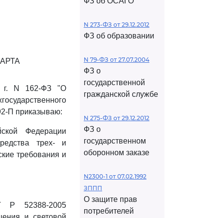
ФЗ об ОСАГО
N 273-ФЗ от 29.12.2012
ФЗ об образовании
N 79-ФЗ от 27.07.2004
АРТА
ФЗ о
государственной
 г. N 162-ФЗ "О
гражданской службе
жгосударственного
 92-П приказываю:
N 275-ФЗ от 29.12.2012
ФЗ о
йской Федерации
государственном
редства трех- и
оборонном заказе
ские требования и
N2300-1 от 07.02.1992
ЗППП
О защите прав
Т Р 52388-2005
потребителей
щения и световой