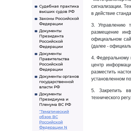
Судебная практика
сигнализации. Тех
высших судов РФ
в действие станда
Законы Российской
Федерации
3. Управлению т
Документы
размещение инф
Президента
официальном сай
Российской
(далее - официаль
Федерации
Документы
4. Федеральному 
Правительства
Российской
центр информации
Федерации
разместить насто
Документы органов
установленном по
государственной
власти РФ
5. Закрепить в
Документы
технического рег
Президиума и
Пленума ВС РФ
"Тематический
обзор ВС
Российской
Федерации N