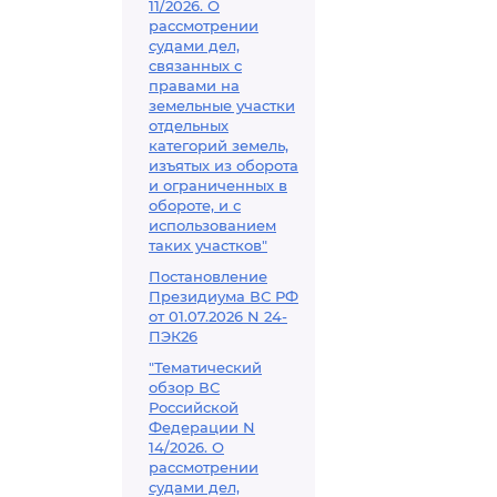
11/2026. О
рассмотрении
судами дел,
связанных с
правами на
земельные участки
отдельных
категорий земель,
изъятых из оборота
и ограниченных в
обороте, и с
использованием
таких участков"
Постановление
Президиума ВС РФ
от 01.07.2026 N 24-
ПЭК26
"Тематический
обзор ВС
Российской
Федерации N
14/2026. О
рассмотрении
судами дел,