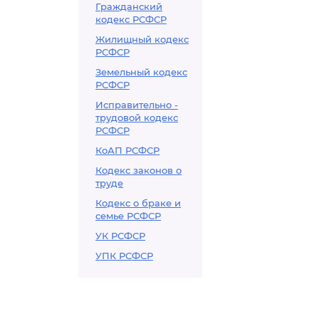
Гражданский
кодекс РСФСР
Жилищный кодекс
РСФСР
Земельный кодекс
РСФСР
Исправительно -
трудовой кодекс
РСФСР
КоАП РСФСР
Кодекс законов о
труде
Кодекс о браке и
семье РСФСР
УК РСФСР
УПК РСФСР