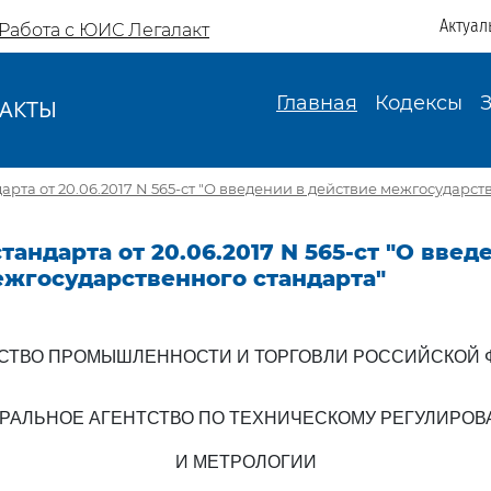
Актуал
Работа с ЮИС Легалакт
Главная
Кодексы
АКТЫ
И
рта от 20.06.2017 N 565-ст "О введении в действие межгосударст
тандарта от 20.06.2017 N 565-ст "О введ
ежгосударственного стандарта"
СТВО ПРОМЫШЛЕННОСТИ И ТОРГОВЛИ РОССИЙСКОЙ 
РАЛЬНОЕ АГЕНТСТВО ПО ТЕХНИЧЕСКОМУ РЕГУЛИРО
И МЕТРОЛОГИИ