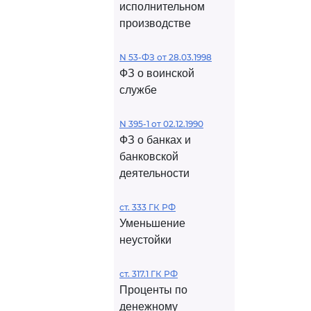
исполнительном
производстве
N 53-ФЗ от 28.03.1998
ФЗ о воинской
службе
N 395-1 от 02.12.1990
ФЗ о банках и
банковской
деятельности
ст. 333 ГК РФ
Уменьшение
неустойки
ст. 317.1 ГК РФ
Проценты по
денежному