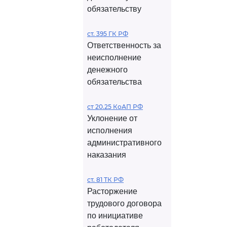
обязательству
ст. 395 ГК РФ
Ответственность за
неисполнение
денежного
обязательства
ст 20.25 КоАП РФ
Уклонение от
исполнения
административного
наказания
ст. 81 ТК РФ
Расторжение
трудового договора
по инициативе