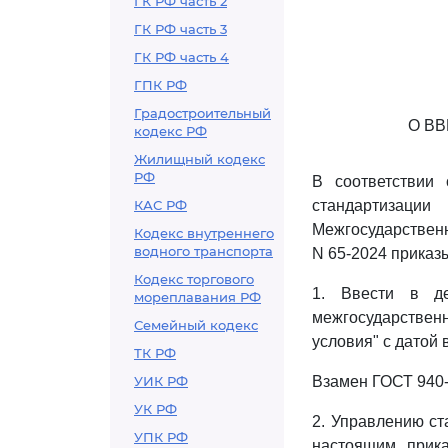
ГК РФ часть 2
ГК РФ часть 3
ГК РФ часть 4
ГПК РФ
Градостроительный
О В
кодекс РФ
Жилищный кодекс
РФ
В соответствии
КАС РФ
стандартизации
Межгосударственно
Кодекс внутреннего
водного транспорта
N 65-2024 приказ
Кодекс торгового
1. Ввести в де
мореплавания РФ
межгосударствен
Семейный кодекс
условия" с датой 
ТК РФ
УИК РФ
Взамен ГОСТ 940-
УК РФ
2. Управлению с
УПК РФ
настоящим прик