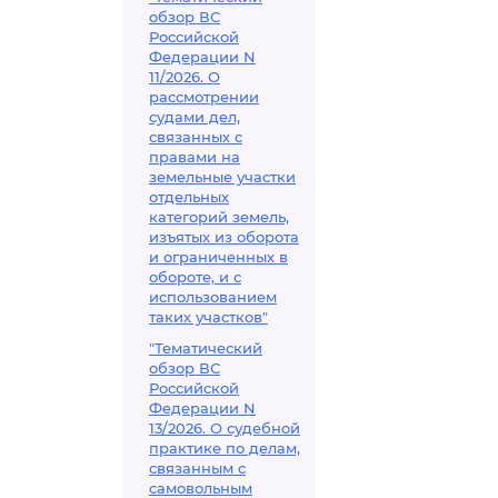
обзор ВС
Российской
Федерации N
11/2026. О
рассмотрении
судами дел,
связанных с
правами на
земельные участки
отдельных
категорий земель,
изъятых из оборота
и ограниченных в
обороте, и с
использованием
таких участков"
"Тематический
обзор ВС
Российской
Федерации N
13/2026. О судебной
практике по делам,
связанным с
самовольным