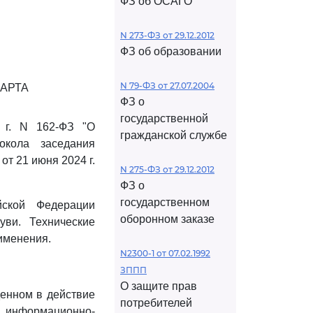
ФЗ об ОСАГО
N 273-ФЗ от 29.12.2012
ФЗ об образовании
N 79-ФЗ от 27.07.2004
АРТА
ФЗ о
государственной
 г. N 162-ФЗ "О
гражданской службе
окола заседания
т 21 июня 2024 г.
N 275-ФЗ от 29.12.2012
ФЗ о
государственном
йской Федерации
оборонном заказе
уви. Технические
рименения.
N2300-1 от 07.02.1992
ЗППП
О защите прав
енном в действие
потребителей
 информационно-