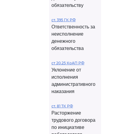
обязательству
ст. 395 ГК РФ
Ответственность за
неисполнение
денежного
обязательства
ст 20.25 КоАП РФ
Уклонение от
исполнения
административного
наказания
ст. 81 ТК РФ
Расторжение
трудового договора
по инициативе