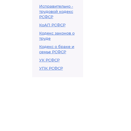
Исправительно -
трудовой кодекс
РСФСР
КоАП РСФСР
Кодекс законов о
труде
Кодекс о браке и
семье РСФСР
УК РСФСР
УПК РСФСР