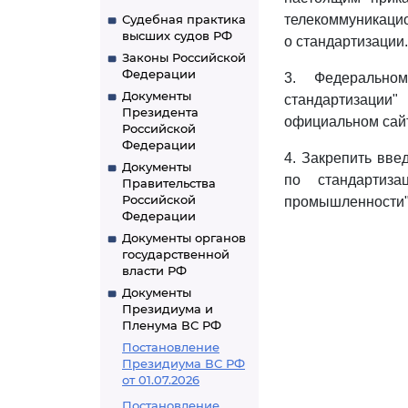
Судебная практика
телекоммуникацио
высших судов РФ
о стандартизации.
Законы Российской
Федерации
3. Федеральном
Документы
стандартизации
Президента
официальном сайт
Российской
Федерации
4. Закрепить вве
Документы
по стандартиз
Правительства
Российской
промышленности"
Федерации
Документы органов
государственной
власти РФ
Документы
Президиума и
Пленума ВС РФ
Постановление
Президиума ВС РФ
от 01.07.2026
Постановление