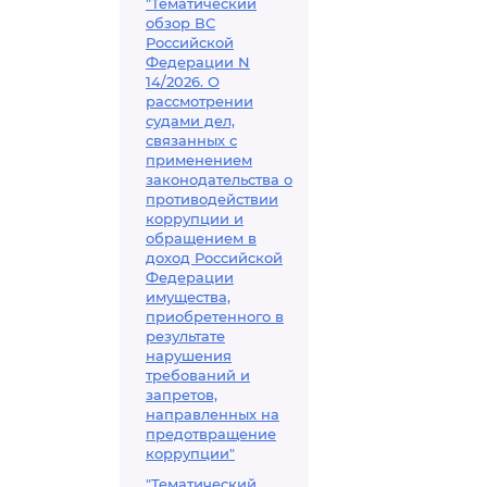
"Тематический
обзор ВС
Российской
Федерации N
14/2026. О
рассмотрении
судами дел,
связанных с
применением
законодательства о
противодействии
коррупции и
обращением в
доход Российской
Федерации
имущества,
приобретенного в
результате
нарушения
требований и
запретов,
направленных на
предотвращение
коррупции"
"Тематический