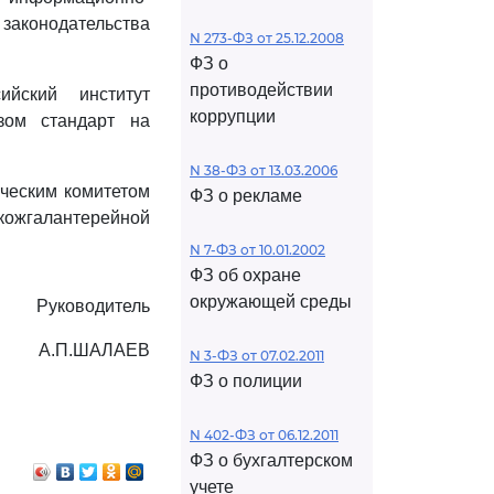
 законодательства
N 273-ФЗ от 25.12.2008
ФЗ о
противодействии
ийский институт
коррупции
зом стандарт на
N 38-ФЗ от 13.03.2006
ическим комитетом
ФЗ о рекламе
жгалантерейной
N 7-ФЗ от 10.01.2002
ФЗ об охране
окружающей среды
Руководитель
А.П.ШАЛАЕВ
N 3-ФЗ от 07.02.2011
ФЗ о полиции
N 402-ФЗ от 06.12.2011
ФЗ о бухгалтерском
учете