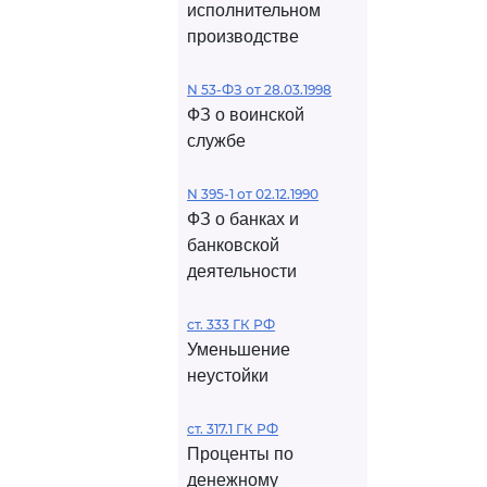
исполнительном
производстве
N 53-ФЗ от 28.03.1998
ФЗ о воинской
службе
N 395-1 от 02.12.1990
ФЗ о банках и
банковской
деятельности
ст. 333 ГК РФ
Уменьшение
неустойки
ст. 317.1 ГК РФ
Проценты по
денежному