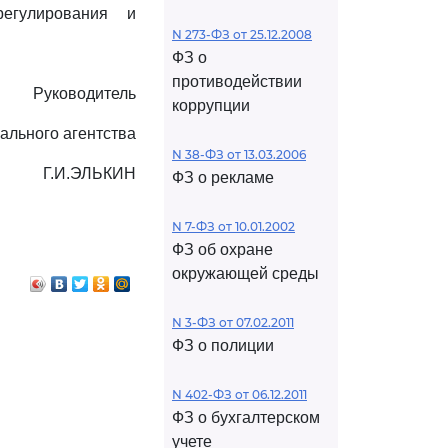
егулирования и
N 273-ФЗ от 25.12.2008
ФЗ о
противодействии
Руководитель
коррупции
ального агентства
N 38-ФЗ от 13.03.2006
Г.И.ЭЛЬКИН
ФЗ о рекламе
N 7-ФЗ от 10.01.2002
ФЗ об охране
окружающей среды
N 3-ФЗ от 07.02.2011
ФЗ о полиции
N 402-ФЗ от 06.12.2011
ФЗ о бухгалтерском
учете