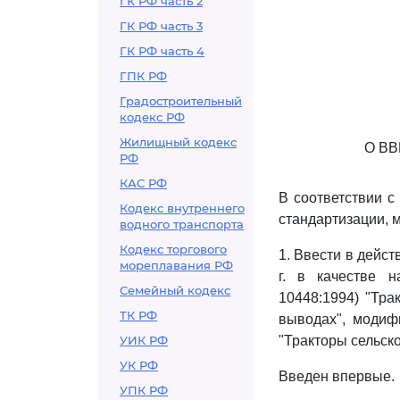
ГК РФ часть 2
ГК РФ часть 3
ГК РФ часть 4
ГПК РФ
Градостроительный
кодекс РФ
Жилищный кодекс
О В
РФ
КАС РФ
В соответствии с
Кодекс внутреннего
стандартизации, 
водного транспорта
Кодекс торгового
1. Ввести в дейс
мореплавания РФ
г. в качестве 
Семейный кодекс
10448:1994) "Тра
ТК РФ
выводах", модиф
УИК РФ
"Тракторы сельск
УК РФ
Введен впервые.
УПК РФ