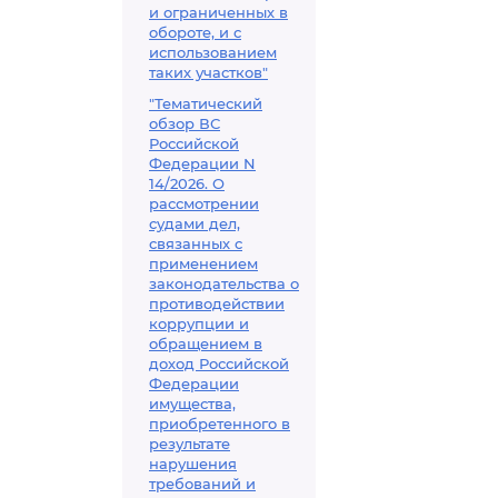
и ограниченных в
обороте, и с
использованием
таких участков"
"Тематический
обзор ВС
Российской
Федерации N
14/2026. О
рассмотрении
судами дел,
связанных с
применением
законодательства о
противодействии
коррупции и
обращением в
доход Российской
Федерации
имущества,
приобретенного в
результате
нарушения
требований и