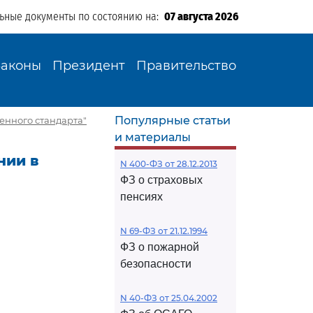
льные документы по состоянию на:
07 августа 2026
Законы
Президент
Правительство
Популярные статьи
венного стандарта"
и материалы
нии в
N 400-ФЗ от 28.12.2013
ФЗ о страховых
пенсиях
N 69-ФЗ от 21.12.1994
ФЗ о пожарной
безопасности
N 40-ФЗ от 25.04.2002