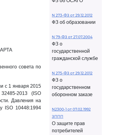
ФЗ об ОСАГО
N 273-ФЗ от 29.12.2012
ФЗ об образовании
N 79-ФЗ от 27.07.2004
ФЗ о
АРТА
государственной
гражданской службе
венного совета по
N 275-ФЗ от 29.12.2012
ФЗ о
и с 1 января 2015
государственном
32485-2013 (ISO
оборонном заказе
ости. Давления на
у ISO 10448:1994
N2300-1 от 07.02.1992
ЗППП
О защите прав
потребителей