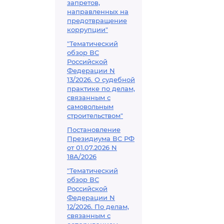
запретов,
направленных на
предотвращение
коррупции"
"Тематический
обзор ВС
Российской
Федерации N
13/2026. О судебной
практике по делам,
связанным с
самовольным
строительством"
Постановление
Президиума ВС РФ
от 01.07.2026 N
18А/2026
"Тематический
обзор ВС
Российской
Федерации N
12/2026. По делам,
связанным с