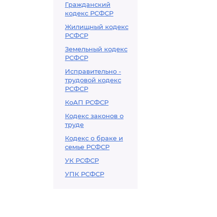
Гражданский
кодекс РСФСР
Жилищный кодекс
РСФСР
Земельный кодекс
РСФСР
Исправительно -
трудовой кодекс
РСФСР
КоАП РСФСР
Кодекс законов о
труде
Кодекс о браке и
семье РСФСР
УК РСФСР
УПК РСФСР