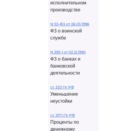
исполнительном
производстве
N 53-ФЗ от 28.03.1998
ФЗ о воинской
службе
N 395-1 от 02.12.1990
ФЗ о банках и
банковской
деятельности
ст. 333 ГК РФ
Уменьшение
неустойки
ст. 317.1 ГК РФ
Проценты по
денежному