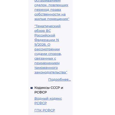
оспариванием
сделок, повлекших
переход права
собственности на
жилые помещения"
"Тематический
обзор ВС
Российской
Федерации N
9/2026. О
рассмотрении
судами споров,
связанных с
применением
таможенного
законодательства"
Подробнее...
Кодексы СССР и
РСФСР
Водный кодекс
РСФСР
ГПК РСФСР