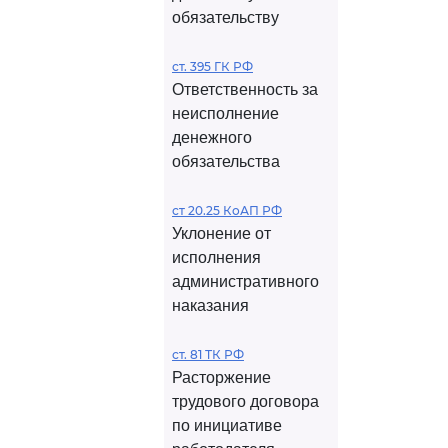
обязательству
ст. 395 ГК РФ
Ответственность за
неисполнение
денежного
обязательства
ст 20.25 КоАП РФ
Уклонение от
исполнения
административного
наказания
ст. 81 ТК РФ
Расторжение
трудового договора
по инициативе