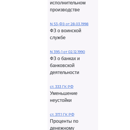
исполнительном
производстве
N 53-ФЗ от 28.03.1998
ФЗ о воинской
службе
N 395-1 от 02.12.1990
ФЗ о банках и
банковской
деятельности
ст. 333 ГК РФ
Уменьшение
неустойки
ст. 317.1 ГК РФ
Проценты по
денежному