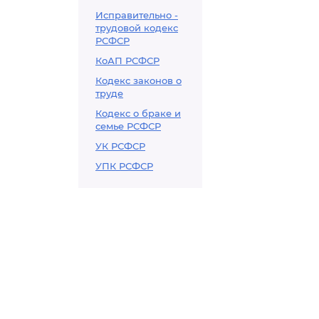
Исправительно -
трудовой кодекс
РСФСР
КоАП РСФСР
Кодекс законов о
труде
Кодекс о браке и
семье РСФСР
УК РСФСР
УПК РСФСР