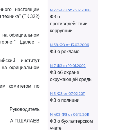
нного настоящим
N 273-ФЗ от 25.12.2008
 техника" (ТК 322)
ФЗ о
противодействии
коррупции
е на официальном
тернет" (далее -
N 38-ФЗ от 13.03.2006
ФЗ о рекламе
ийский институт
N 7-ФЗ от 10.01.2002
т на официальном
ФЗ об охране
окружающей среды
ким комитетом по
N 3-ФЗ от 07.02.2011
ФЗ о полиции
Руководитель
N 402-ФЗ от 06.12.2011
А.П.ШАЛАЕВ
ФЗ о бухгалтерском
учете