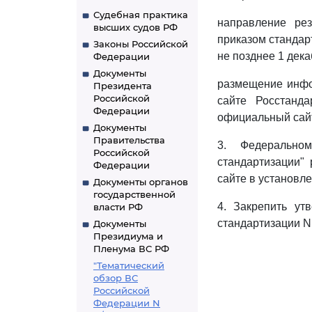
Судебная практика
направление ре
высших судов РФ
приказом стандарт
Законы Российской
не позднее 1 декаб
Федерации
Документы
размещение инфо
Президента
Российской
сайте Росстанда
Федерации
официальный сайт
Документы
Правительства
3. Федеральном
Российской
стандартизации"
Федерации
сайте в установл
Документы органов
государственной
4. Закрепить ут
власти РФ
стандартизации N 
Документы
Президиума и
Пленума ВС РФ
"Тематический
обзор ВС
Российской
Федерации N