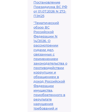
Постановление
Президиума ВС РФ
от 01.07.2026 N 272-
ПЭК25
"Тематический
обзор ВС
Российской
Федерации N
14/2026. О
рассмотрении
судами дел,
связанных с
применением
законодательства о
противодействии
коррупции и
обращением в
доход Российской
Федерации
имущества,
приобретенного в
результате
нарушения
требований и