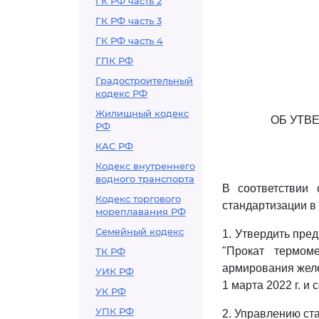
ГК РФ часть 2
ГК РФ часть 3
ГК РФ часть 4
ГПК РФ
Градостроительный
кодекс РФ
Жилищный кодекс
ОБ УТВ
РФ
КАС РФ
Кодекс внутреннего
водного транспорта
В соответствии
Кодекс торгового
стандартизации в
мореплавания РФ
Семейный кодекс
1. Утвердить пре
"Прокат термом
ТК РФ
армирования желе
УИК РФ
1 марта 2022 г. и 
УК РФ
УПК РФ
2. Управлению ст