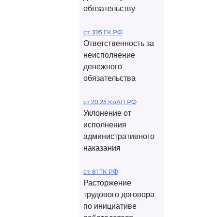
обязательству
ст. 395 ГК РФ
Ответственность за
неисполнение
денежного
обязательства
ст 20.25 КоАП РФ
Уклонение от
исполнения
административного
наказания
ст. 81 ТК РФ
Расторжение
трудового договора
по инициативе