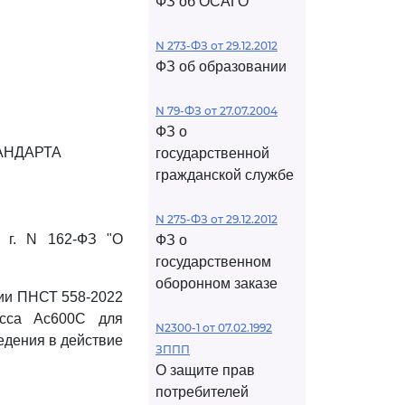
ФЗ об ОСАГО
N 273-ФЗ от 29.12.2012
ФЗ об образовании
N 79-ФЗ от 27.07.2004
ФЗ о
АНДАРТА
государственной
гражданской службе
N 275-ФЗ от 29.12.2012
 г. N 162-ФЗ "О
ФЗ о
государственном
оборонном заказе
ции ПНСТ 558-2022
асса Ас600С для
N2300-1 от 07.02.1992
едения в действие
ЗППП
О защите прав
потребителей