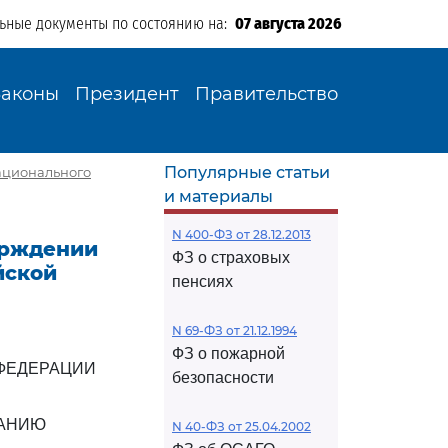
льные документы по состоянию на:
07 августа 2026
Законы
Президент
Правительство
Популярные статьи
национального
и материалы
N 400-ФЗ от 28.12.2013
верждении
ФЗ о страховых
йской
пенсиях
N 69-ФЗ от 21.12.1994
ФЗ о пожарной
ФЕДЕРАЦИИ
безопасности
ВАНИЮ
N 40-ФЗ от 25.04.2002