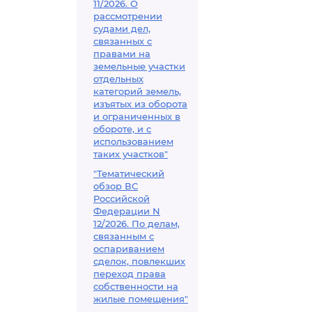
11/2026. О
рассмотрении
судами дел,
связанных с
правами на
земельные участки
отдельных
категорий земель,
изъятых из оборота
и ограниченных в
обороте, и с
использованием
таких участков"
"Тематический
обзор ВС
Российской
Федерации N
12/2026. По делам,
связанным с
оспариванием
сделок, повлекших
переход права
собственности на
жилые помещения"