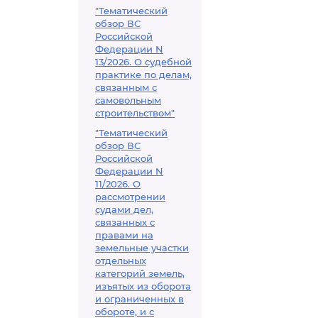
"Тематический
обзор ВС
Российской
Федерации N
13/2026. О судебной
практике по делам,
связанным с
самовольным
строительством"
"Тематический
обзор ВС
Российской
Федерации N
11/2026. О
рассмотрении
судами дел,
связанных с
правами на
земельные участки
отдельных
категорий земель,
изъятых из оборота
и ограниченных в
обороте, и с