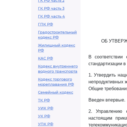
ГК РФ часть 2
ГК РФ часть 3
ГК РФ часть 4
ГПК РФ
Градостроительный
кодекс РФ
ОБ УТВЕР
Жилищный кодекс
РФ
В соответствии
КАС РФ
стандартизации в
Кодекс внутреннего
водного транспорта
1. Утвердить нац
Кодекс торгового
непродуктивных ж
мореплавания РФ
Общие требования
Семейный кодекс
Введен впервые.
ТК РФ
УИК РФ
2. Управлению 
УК РФ
настоящим прик
УПК РФ
телекоммуникацио