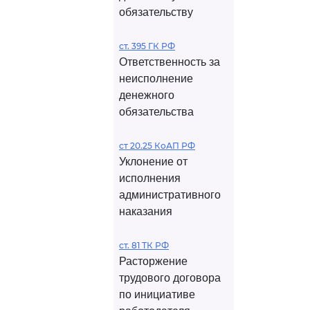
обязательству
ст. 395 ГК РФ
Ответственность за
неисполнение
денежного
обязательства
ст 20.25 КоАП РФ
Уклонение от
исполнения
административного
наказания
ст. 81 ТК РФ
Расторжение
трудового договора
по инициативе