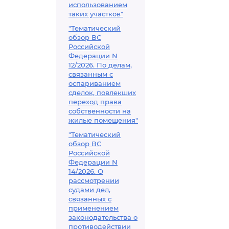
использованием
таких участков"
"Тематический
обзор ВС
Российской
Федерации N
12/2026. По делам,
связанным с
оспариванием
сделок, повлекших
переход права
собственности на
жилые помещения"
"Тематический
обзор ВС
Российской
Федерации N
14/2026. О
рассмотрении
судами дел,
связанных с
применением
законодательства о
противодействии