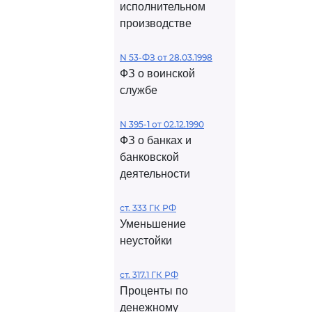
исполнительном
производстве
N 53-ФЗ от 28.03.1998
ФЗ о воинской
службе
N 395-1 от 02.12.1990
ФЗ о банках и
банковской
деятельности
ст. 333 ГК РФ
Уменьшение
неустойки
ст. 317.1 ГК РФ
Проценты по
денежному