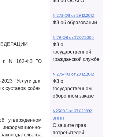
ФЗ об ОСАГО
N 273-ФЗ от 29.12.2012
ФЗ об образовании
N 79-ФЗ от 27.07.2004
ФЕДЕРАЦИИ
ФЗ о
государственной
гражданской службе
 г. N 162-ФЗ "О
N 275-ФЗ от 29.12.2012
-2023 "Услуги для
ФЗ о
х суставов собак.
государственном
оборонном заказе
N2300-1 от 07.02.1992
ЗППП
об утвержденном
О защите прав
 информационно-
потребителей
 законодательства