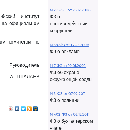
N 273-ФЗ от 25.12.2008
ийский институт
ФЗ о
т на официальном
противодействии
коррупции
ким комитетом по
N 38-ФЗ от 13.03.2006
ФЗ о рекламе
Руководитель
N 7-ФЗ от 10.01.2002
ФЗ об охране
А.П.ШАЛАЕВ
окружающей среды
N 3-ФЗ от 07.02.2011
ФЗ о полиции
N 402-ФЗ от 06.12.2011
ФЗ о бухгалтерском
учете