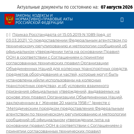
Актуальные документы по состоянию на:
07 августа 2026
ЗАКОНЫ, КОДЕКСЫ И
НОРМАТИВНО-ПРАВОВЫЕ АКТЫ
РОССИЙСКОЙ ФЕДЕРАЦИИ
|
Приказ Росстандарта от 15.05.2019 N 1089 (ред. от
03.03.2021) "О предоставлении Федеральным агентством по
техническому регулированию и метрологии сообщений об
официальном утверждении типа на основании Правил
ООН в соответствии с Соглашением о принятии
согласованных технических правил Организации
Объединенных Наций для колесных транспортных средств,
предметов оборудования и частей, которые могут быть
установлены и/или использованы на колесных
транспортных средствах, и об условиях взаимного
признания официальных утверждений, выдаваемых на
основе этих правил Организации Объединенных Наций,
заключенным в г. Женеве 20 марта 1958 г." (вместе с
"Методическим порядком предоставления Федеральным
агентством по техническому регулированию и метрологии
сообщений об официальном утверждении типа на
основании правил ООН в соответствии с Соглашением о
принятии согласованных технических правил