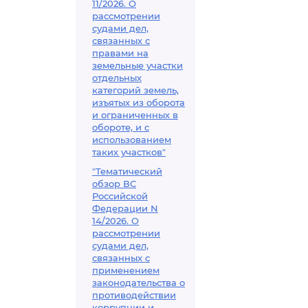
11/2026. О
рассмотрении
судами дел,
связанных с
правами на
земельные участки
отдельных
категорий земель,
изъятых из оборота
и ограниченных в
обороте, и с
использованием
таких участков"
"Тематический
обзор ВС
Российской
Федерации N
14/2026. О
рассмотрении
судами дел,
связанных с
применением
законодательства о
противодействии
коррупции и