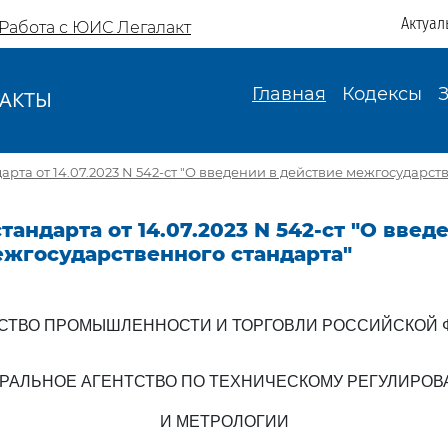
Актуал
Работа с ЮИС Легалакт
Главная
Кодексы
АКТЫ
И
рта от 14.07.2023 N 542-ст "О введении в действие межгосударст
тандарта от 14.07.2023 N 542-ст "О введ
ежгосударственного стандарта"
СТВО ПРОМЫШЛЕННОСТИ И ТОРГОВЛИ РОССИЙСКОЙ 
РАЛЬНОЕ АГЕНТСТВО ПО ТЕХНИЧЕСКОМУ РЕГУЛИРО
И МЕТРОЛОГИИ