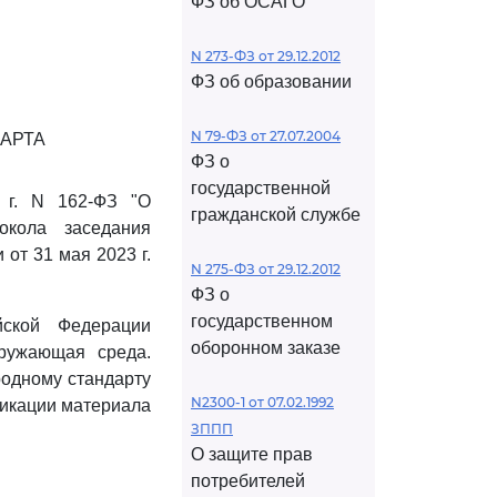
ФЗ об ОСАГО
N 273-ФЗ от 29.12.2012
ФЗ об образовании
N 79-ФЗ от 27.07.2004
АРТА
ФЗ о
государственной
 г. N 162-ФЗ "О
гражданской службе
окола заседания
от 31 мая 2023 г.
N 275-ФЗ от 29.12.2012
ФЗ о
государственном
йской Федерации
оборонном заказе
кружающая среда.
родному стандарту
N2300-1 от 07.02.1992
фикации материала
ЗППП
О защите прав
потребителей