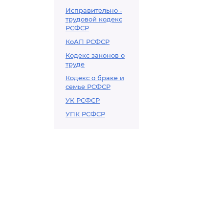
Исправительно -
трудовой кодекс
РСФСР
КоАП РСФСР
Кодекс законов о
труде
Кодекс о браке и
семье РСФСР
УК РСФСР
УПК РСФСР