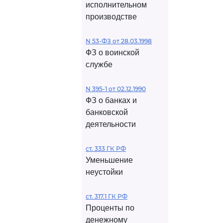
исполнительном
производстве
N 53-ФЗ от 28.03.1998
ФЗ о воинской
службе
N 395-1 от 02.12.1990
ФЗ о банках и
банковской
деятельности
ст. 333 ГК РФ
Уменьшение
неустойки
ст. 317.1 ГК РФ
Проценты по
денежному