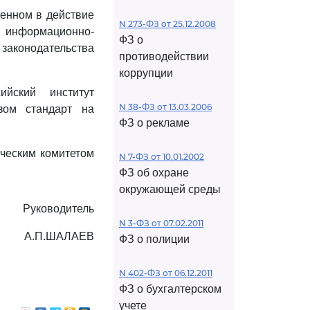
енном в действие
N 273-ФЗ от 25.12.2008
 информационно-
ФЗ о
 законодательства
противодействии
коррупции
ийский институт
N 38-ФЗ от 13.03.2006
зом стандарт на
ФЗ о рекламе
ическим комитетом
N 7-ФЗ от 10.01.2002
ФЗ об охране
окружающей среды
Руководитель
N 3-ФЗ от 07.02.2011
А.П.ШАЛАЕВ
ФЗ о полиции
N 402-ФЗ от 06.12.2011
ФЗ о бухгалтерском
учете