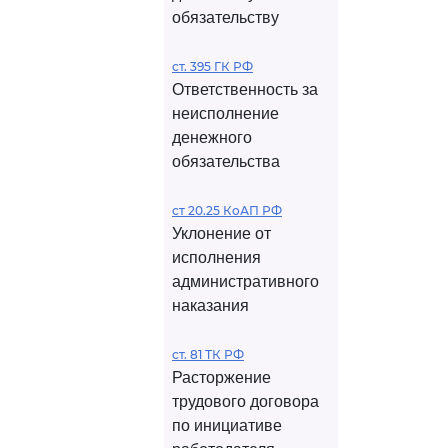
обязательству
ст. 395 ГК РФ
Ответственность за
неисполнение
денежного
обязательства
ст 20.25 КоАП РФ
Уклонение от
исполнения
административного
наказания
ст. 81 ТК РФ
Расторжение
трудового договора
по инициативе