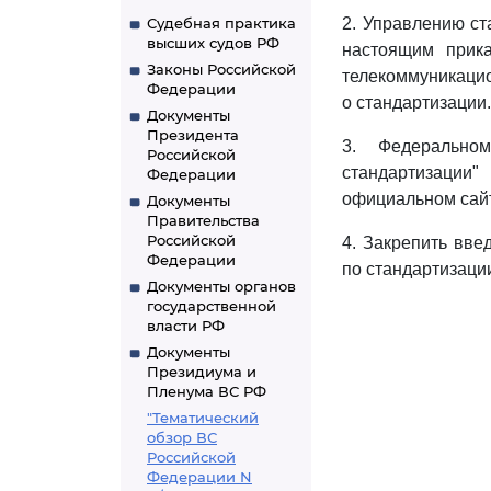
Судебная практика
2. Управлению с
высших судов РФ
настоящим прик
Законы Российской
телекоммуникацио
Федерации
о стандартизации.
Документы
Президента
3. Федеральном
Российской
стандартизации
Федерации
официальном сайт
Документы
Правительства
Российской
4. Закрепить вве
Федерации
по стандартизации
Документы органов
государственной
власти РФ
Документы
Президиума и
Пленума ВС РФ
"Тематический
обзор ВС
Российской
Федерации N