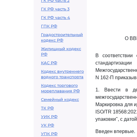
ГК РФ часть 2
ГК РФ часть 3
ГК РФ часть 4
ГПК РФ
Градостроительный
О В
кодекс РФ
Жилищный кодекс
РФ
В соответствии
КАС РФ
стандартизации
Межгосударственн
Кодекс внутреннего
водного транспорта
N 162-П приказыв
Кодекс торгового
1. Ввести в де
мореплавания РФ
межгосударствен
Семейный кодекс
Маркировка для и
ТК РФ
ISO/TR 18568:202
УИК РФ
упаковки", с дато
УК РФ
Введен впервые.
УПК РФ