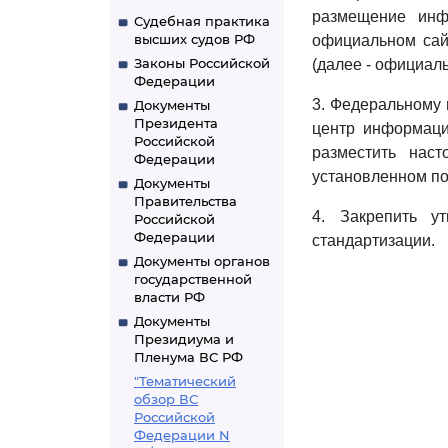
размещение инф
Судебная практика
высших судов РФ
официальном сай
Законы Российской
(далее - официаль
Федерации
3. Федеральному 
Документы
Президента
центр информации
Российской
разместить нас
Федерации
установленном по
Документы
Правительства
4. Закрепить у
Российской
Федерации
стандартизации.
Документы органов
государственной
власти РФ
Документы
Президиума и
Пленума ВС РФ
"Тематический
обзор ВС
Российской
Федерации N