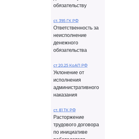
обязательству
ст. 395 ГК РФ
Ответственность за
неисполнение
денежного
обязательства
ст 20.25 КоАП РФ
Уклонение от
исполнения
административного
наказания
ст. 81 ТК РФ
Расторжение
трудового договора
по инициативе