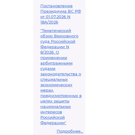
Постановление
Президиума ВС РФ
от 01.07.2026 N
18А/2026
"Тематический
обзор Верховного
суда Российской
Федерации N
8/2026. О
применении
арбитражными
судами
законодательства о
специальных
экономических
мерах,
предусмотренных в
целях защиты
национальных
интересов
Российской
Федерации"
Подробнее...