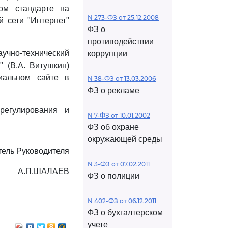
ом стандарте на
N 273-ФЗ от 25.12.2008
 сети "Интернет"
ФЗ о
противодействии
аучно-технический
коррупции
" (В.А. Витушкин)
иальном сайте в
N 38-ФЗ от 13.03.2006
ФЗ о рекламе
регулирования и
N 7-ФЗ от 10.01.2002
ФЗ об охране
окружающей среды
тель Руководителя
N 3-ФЗ от 07.02.2011
А.П.ШАЛАЕВ
ФЗ о полиции
N 402-ФЗ от 06.12.2011
ФЗ о бухгалтерском
учете