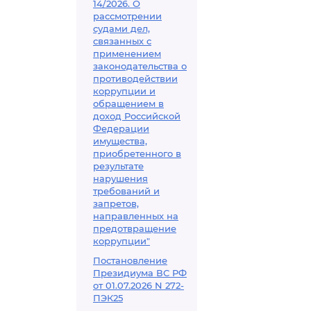
14/2026. О
рассмотрении
судами дел,
связанных с
применением
законодательства о
противодействии
коррупции и
обращением в
доход Российской
Федерации
имущества,
приобретенного в
результате
нарушения
требований и
запретов,
направленных на
предотвращение
коррупции"
Постановление
Президиума ВС РФ
от 01.07.2026 N 272-
ПЭК25