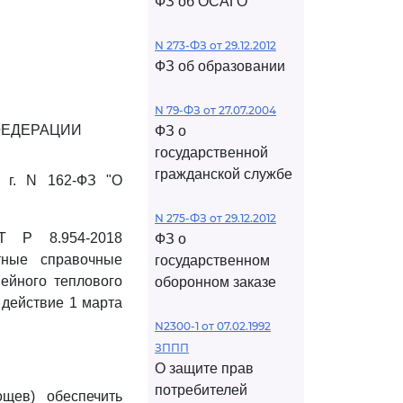
ФЗ об ОСАГО
N 273-ФЗ от 29.12.2012
ФЗ об образовании
N 79-ФЗ от 27.07.2004
ФЕДЕРАЦИИ
ФЗ о
государственной
гражданской службе
 г. N 162-ФЗ "О
N 275-ФЗ от 29.12.2012
Т Р 8.954-2018
ФЗ о
тные справочные
государственном
ейного теплового
оборонном заказе
 действие 1 марта
N2300-1 от 07.02.1992
ЗППП
О защите прав
потребителей
ощев) обеспечить