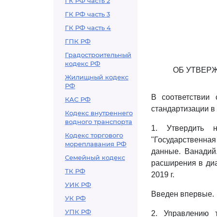
ГК РФ часть 2
ГК РФ часть 3
ГК РФ часть 4
ГПК РФ
Градостроительный
кодекс РФ
ОБ УТВЕР
Жилищный кодекс
РФ
В соответствии
КАС РФ
стандартизации в
Кодекс внутреннего
водного транспорта
1. Утвердить 
Кодекс торгового
"Государственн
мореплавания РФ
данные. Ванадий
Семейный кодекс
расширения в диа
ТК РФ
2019 г.
УИК РФ
Введен впервые.
УК РФ
УПК РФ
2. Управлению т