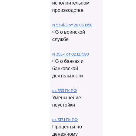
исполнительном
производстве
N 53-ФЗ от 28.03.1998
ФЗ о воинской
службе
N 395-1 от 02.12.1990
ФЗ о банках и
банковской
деятельности
ст. 333 ГК РФ
Уменьшение
неустойки
ст. 317.1 ГК РФ
Проценты по
денежному