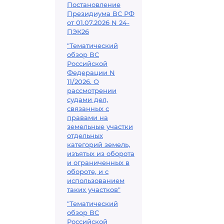
Постановление
Президиума ВС РФ
от 01.07.2026 N 24-
ПЭК26
"Тематический
обзор ВС
Российской
Федерации N
11/2026. О
рассмотрении
судами дел,
связанных с
правами на
земельные участки
отдельных
категорий земель,
изъятых из оборота
и ограниченных в
обороте, и с
использованием
таких участков"
"Тематический
обзор ВС
Российской