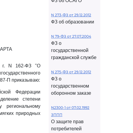
ФЗ об ОСАГО
N 273-ФЗ от 29.12.2012
ФЗ об образовании
N 79-ФЗ от 27.07.2004
ФЗ о
АРТА
государственной
гражданской службе
 г. N 162-ФЗ "О
N 275-ФЗ от 29.12.2012
жгосударственного
ФЗ о
N 87-П приказываю:
государственном
йской Федерации
оборонном заказе
деление степени
у региональному
N2300-1 от 07.02.1992
мягких природных
ЗППП
О защите прав
потребителей