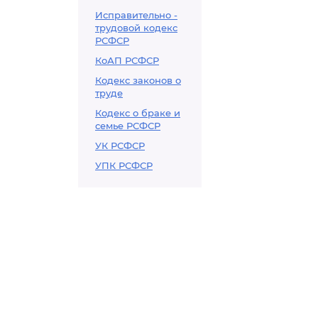
Исправительно -
трудовой кодекс
РСФСР
КоАП РСФСР
Кодекс законов о
труде
Кодекс о браке и
семье РСФСР
УК РСФСР
УПК РСФСР