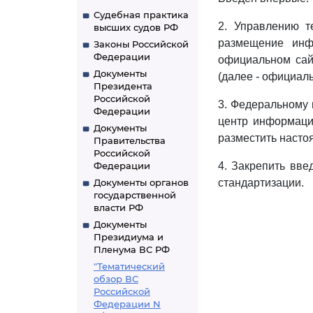
Судебная практика
2. Управлению т
высших судов РФ
размещение инф
Законы Российской
Федерации
официальном сай
Документы
(далее - официаль
Президента
Российской
3. Федеральному 
Федерации
центр информации
Документы
разместить насто
Правительства
Российской
Федерации
4. Закрепить вве
Документы органов
стандартизации.
государственной
власти РФ
Документы
Президиума и
Пленума ВС РФ
"Тематический
обзор ВС
Российской
Федерации N