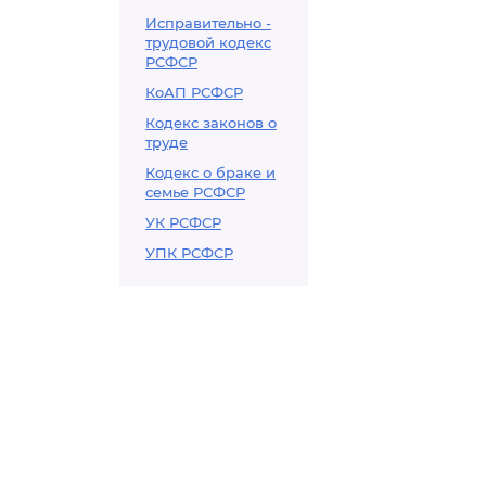
Исправительно -
трудовой кодекс
РСФСР
КоАП РСФСР
Кодекс законов о
труде
Кодекс о браке и
семье РСФСР
УК РСФСР
УПК РСФСР