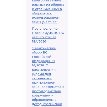
категорий земель,
изъятых из оборота
и ограниченных в
обороте, и с
использованием
таких участков"
Постановление
Президиума ВС РФ
от 01.07.2026 N
18А/2026
"Тематический
обзор ВС
Российской
Федерации N
14/2026. О
рассмотрении
судами дел,
связанных с
применением
законодательства о
противодействии
коррупции и
обращением в
доход Российской