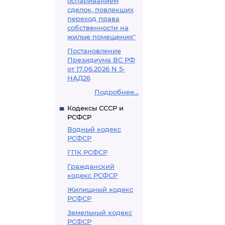
оспариванием
сделок, повлекших
переход права
собственности на
жилые помещения"
Постановление
Президиума ВС РФ
от 17.06.2026 N 5-
НАД26
Подробнее...
Кодексы СССР и
РСФСР
Водный кодекс
РСФСР
ГПК РСФСР
Гражданский
кодекс РСФСР
Жилищный кодекс
РСФСР
Земельный кодекс
РСФСР