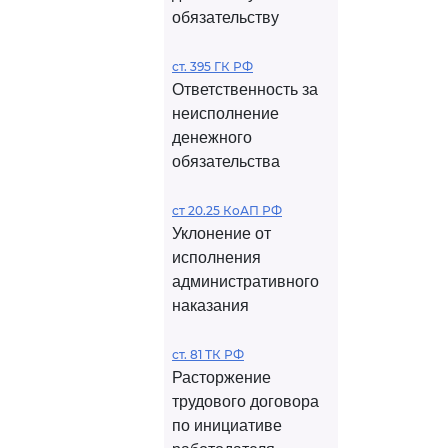
обязательству
ст. 395 ГК РФ
Ответственность за
неисполнение
денежного
обязательства
ст 20.25 КоАП РФ
Уклонение от
исполнения
административного
наказания
ст. 81 ТК РФ
Расторжение
трудового договора
по инициативе