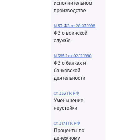
исполнительном
производстве
N 53-ФЗ от 28.03.1998
ФЗ о воинской
службе
N 395-1 от 02.12.1990
ФЗ о банках и
банковской
деятельности
ст. 333 ГК РФ
Уменьшение
неустойки
ст. 317.1 ГК РФ
Проценты по
денежному