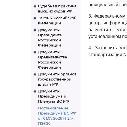
официальный сайт
Судебная практика
высших судов РФ
3. Федеральному 
Законы Российской
центр информаци
Федерации
разместить ут
Документы
Президента
установленном по
Российской
Федерации
4. Закрепить ут
Документы
стандартизации N 
Правительства
Российской
Федерации
Документы органов
государственной
власти РФ
Документы
Президиума и
Пленума ВС РФ
Постановление
Президиума ВС РФ
от 01.07.2026 N 24-
ПЭК26