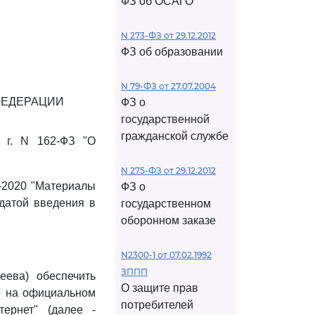
ФЗ об ОСАГО
N 273-ФЗ от 29.12.2012
ФЗ об образовании
N 79-ФЗ от 27.07.2004
ФЕДЕРАЦИИ
ФЗ о
государственной
гражданской службе
 г. N 162-ФЗ "О
N 275-ФЗ от 29.12.2012
-2020 "Материалы
ФЗ о
 датой введения в
государственном
оборонном заказе
N2300-1 от 07.02.1992
ЗППП
еева) обеспечить
О защите прав
е на официальном
потребителей
тернет" (далее -