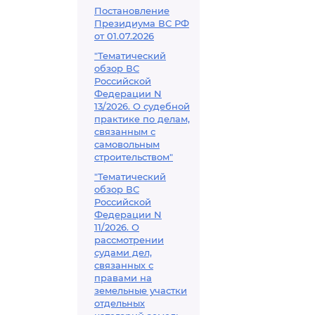
Постановление
Президиума ВС РФ
от 01.07.2026
"Тематический
обзор ВС
Российской
Федерации N
13/2026. О судебной
практике по делам,
связанным с
самовольным
строительством"
"Тематический
обзор ВС
Российской
Федерации N
11/2026. О
рассмотрении
судами дел,
связанных с
правами на
земельные участки
отдельных