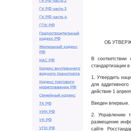
ГК РФ часть 2
ГК РФ часть 3
ГК РФ часть 4
ГПК РФ
Градостроительный
кодекс РФ
ОБ УТВЕР
Жилищный кодекс
РФ
В соответствии
КАС РФ
стандартизации в
Кодекс внутреннего
водного транспорта
1. Утвердить на
Кодекс торгового
для аддитивного 
мореплавания РФ
действие 1 апреля
Семейный кодекс
Введен впервые.
ТК РФ
УИК РФ
2. Управлению т
УК РФ
размещение инфо
УПК РФ
сайте Росстанда