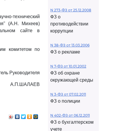
N 273-ФЗ от 25.12.2008
аучно-технический
ФЗ о
я" (А.Н. Михеев)
противодействии
альном сайте в
коррупции
N 38-ФЗ от 13.03.2006
ким комитетом по
ФЗ о рекламе
N 7-ФЗ от 10.01.2002
тель Руководителя
ФЗ об охране
окружающей среды
А.П.ШАЛАЕВ
N 3-ФЗ от 07.02.2011
ФЗ о полиции
N 402-ФЗ от 06.12.2011
ФЗ о бухгалтерском
учете