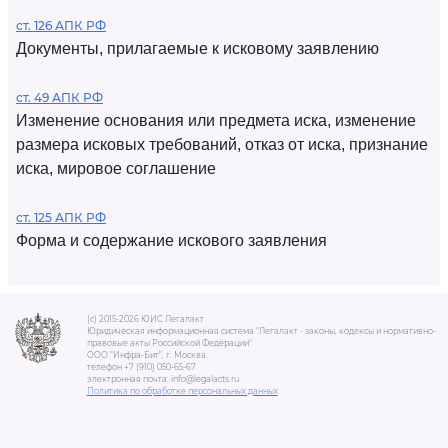
ст. 126 АПК РФ
Документы, прилагаемые к исковому заявлению
ст. 49 АПК РФ
Изменение основания или предмета иска, изменение
размера исковых требований, отказ от иска, признание
иска, мировое соглашение
ст. 125 АПК РФ
Форма и содержание искового заявления
(c) 2015-2026 ЮИС Легалакт
Юридическая информационная система "Легалакт - законы, кодексы и нормативно-
правовые акты Российской Федерации"
ООО "Инфра-Бит", г. Москва.
телефон +7 (910) 050-65-67
электронная почта: info@legalacts.ru
Политика по обработке персональных данных