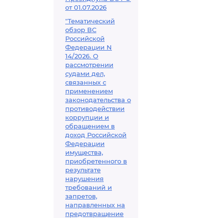
от 01.07.2026
"Тематический
обзор ВС
Российской
Федерации N
14/2026. О
рассмотрении
судами дел,
связанных с
применением
законодательства о
противодействии
коррупции и
обращением в
доход Российской
Федерации
имущества,
приобретенного в
результате
нарушения
требований и
запретов,
направленных на
предотвращение