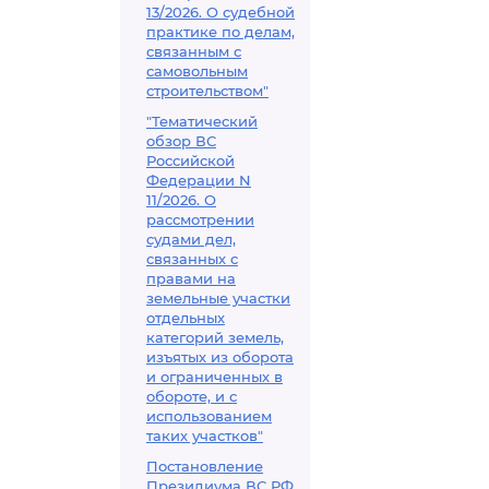
13/2026. О судебной
практике по делам,
связанным с
самовольным
строительством"
"Тематический
обзор ВС
Российской
Федерации N
11/2026. О
рассмотрении
судами дел,
связанных с
правами на
земельные участки
отдельных
категорий земель,
изъятых из оборота
и ограниченных в
обороте, и с
использованием
таких участков"
Постановление
Президиума ВС РФ