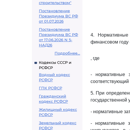
строительством"
Постановление
Президиума ВС РФ
от 01.07.2026
Постановление
Президиума ВС РФ
4. Нормативные 
от 17.06.2026 N 5-
финансовом году
НАД26
Подробнее...
, где
Кодексы СССР и
РСФСР
- нормативные з
Водный кодекс
РСФСР
соответствующий
ГПК РСФСР
5. При определе
Гражданский
государственной 
кодекс РСФСР
Жилищный кодекс
- нормативные за
РСФСР
Земельный кодекс
- нормативные з
РСФСР