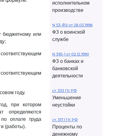
ей формуле:
исполнительном
производстве
N 53-ФЗ от 28.03.1998
ФЗ о воинской
у бюджетному или
службе
ду;
 соответствующем
N 395-1 от 02.12.1990
ФЗ о банках и
банковской
в соответствующем
деятельности
ст. 333 ГК РФ
овом году.
Уменьшение
тод, при котором
неустойки
т определяются
 по оплате труда
ст. 317.1 ГК РФ
и (работы).
Проценты по
денежному