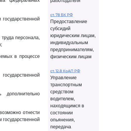
тва федеральных
работодателя
ст. 78 БК РФ
м государственной
Предоставление
субсидий
юридическим лицам,
 труда персонала,
индивидуальным
;
предпринимателям,
яемых в процессе
физическим лицам
ст. 12.8 КоАП РФ
 государственной
Управление
транспортным
средством
 дополнительно
водителем,
находящимся в
евозможно отнести
состоянии
м государственной
опьянения,
передача