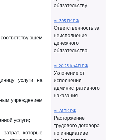
обязательству
ст. 395 ГК РФ
Ответственность за
неисполнение
 соответствующем
денежного
обязательства
ст 20.25 КоАП РФ
Уклонение от
диницу услуги на
исполнения
административного
наказания
тным учреждением
ст. 81 ТК РФ
Расторжение
нной услуги;
трудового договора
 затрат, которые
по инициативе