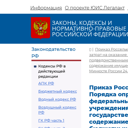
Информация
О проекте ЮИС Легалакт
ЗАКОНЫ, КОДЕКСЫ И
НОРМАТИВНО-ПРАВОВЫЕ 
РОССИЙСКОЙ ФЕДЕРАЦИ
Законодательство
|
Приказ Россельх
затрат на оказани
РФ
подведомственными 
содержание имущес
Кодексы РФ в
Минюсте России 24.
действующей
редакции
АПК РФ
Приказ Росс
Бюджетный кодекс
Порядка оп
Водный кодекс РФ
федеральн
учреждения
Воздушный кодекс
РФ
государстве
ГК РФ часть 1
содержание