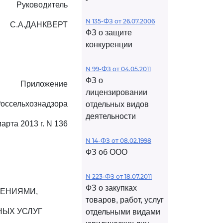
Руководитель
N 135-ФЗ от 26.07.2006
С.А.ДАНКВЕРТ
ФЗ о защите
конкуренции
N 99-ФЗ от 04.05.2011
ФЗ о
Приложение
лицензировании
Россельхознадзора
отдельных видов
деятельности
марта 2013 г. N 136
N 14-ФЗ от 08.02.1998
ФЗ об ООО
N 223-ФЗ от 18.07.2011
ФЗ о закупках
ЕНИЯМИ,
товаров, работ, услуг
ЫХ УСЛУГ
отдельными видами