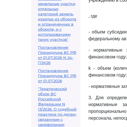
учреждению в со
земельные участки
отдельных
категорий земель,
, где
изъятых из оборота
и ограниченных в
обороте, и с
- объем субсиди
использованием
федеральному ав
таких участков"
Постановление
- нормативные з
Президиума ВС РФ
финансовом году;
от 01.07.2026 N 24-
ПЭК26
k - объем (колич
Постановление
финансовом году;
Президиума ВС РФ
от 01.07.2026
- нормативные за
"Тематический
обзор ВС
3. Для определе
Российской
Федерации N
нормативные з
13/2026. О судебной
пропорционально
практике по делам,
персонала, непос
связанным с
самовольным