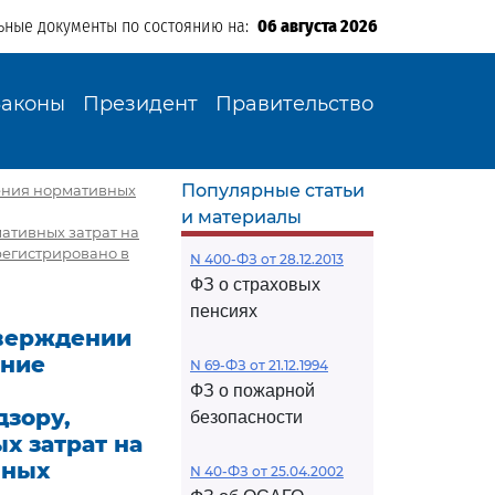
ьные документы по состоянию на:
06 августа 2026
Законы
Президент
Правительство
Популярные статьи
ления нормативных
и материалы
мативных затрат на
регистрировано в
N 400-ФЗ от 28.12.2013
ФЗ о страховых
пенсиях
тверждении
ание
N 69-ФЗ от 21.12.1994
ФЗ о пожарной
зору,
безопасности
х затрат на
нных
N 40-ФЗ от 25.04.2002