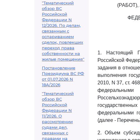
"Тематический
(РАБОТ)
обзор ВС
Российской
ФЕД
Федерации N
12/2026. По делам,
связанным с
оспариванием
сделок, повлекших
переход права
1. Настоящий 
собственности на
жилые помещения"
Российской Федер
задания в отнош
Постановление
Президиума ВС РФ
выполнения госуд
от 01.07.2026 N
2010, N 37, ст. 4
18А/2026
федеральными 
"Тематический
Россельхознадзор
обзор ВС
Российской
государственны
Федерации N
федеральными го
11/2026. О
(далее - Перечен
рассмотрении
судами дел,
2. Объем субсид
связанных с
правами на