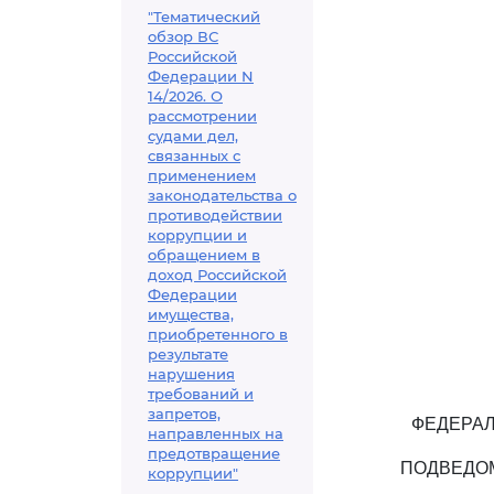
"Тематический
обзор ВС
Российской
Федерации N
14/2026. О
рассмотрении
судами дел,
связанных с
применением
законодательства о
противодействии
коррупции и
обращением в
доход Российской
Федерации
имущества,
приобретенного в
результате
нарушения
требований и
запретов,
ФЕДЕРА
направленных на
предотвращение
ПОДВЕДО
коррупции"