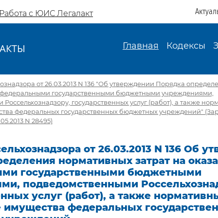
Актуал
Работа с ЮИС Легалакт
Главная
Кодексы
АКТЫ
И
ознадзора от 26.03.2013 N 136 "Об утверждении Порядка опреде
е федеральными государственными бюджетными учреждениями,
Россельхознадзору, государственных услуг (работ), а также нор
тва федеральных государственных бюджетных учреждений" (За
05.2013 N 28495)
ельхознадзора от 26.03.2013 N 136 Об у
ределения нормативных затрат на оказ
ыми государственными бюджетными
ми, подведомственными Россельхознад
нных услуг (работ), а также нормативны
 имущества федеральных государстве