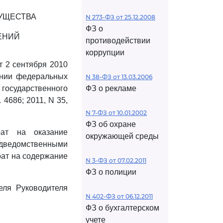
МУЩЕСТВА
N 273-ФЗ от 25.12.2008
ФЗ о
ЕНИЙ
противодействии
коррупции
 2 сентября 2010
ении федеральных
N 38-ФЗ от 13.03.2006
государственного
ФЗ о рекламе
 4686; 2011, N 35,
N 7-ФЗ от 10.01.2002
ФЗ об охране
ат на оказание
окружающей среды
ведомственными
рат на содержание
N 3-ФЗ от 07.02.2011
ФЗ о полиции
еля Руководителя
N 402-ФЗ от 06.12.2011
ФЗ о бухгалтерском
учете