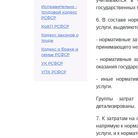
учитываются в 
Исправительно -
государственных 
трудовой кодекс
РСФСР
6. В составе нор
КоАП РСФСР
услуги, выделяют
Кодекс законов о
- нормативные за
труде
принимающего неп
Кодекс о браке и
семье РСФСР
- нормативные з
УК РСФСР
оказания государс
УПК РСФСР
- иные норматив
услуги.
Группы затрат
детализированы.
7. К затратам на
напрямую к норма
услуги, и к норм