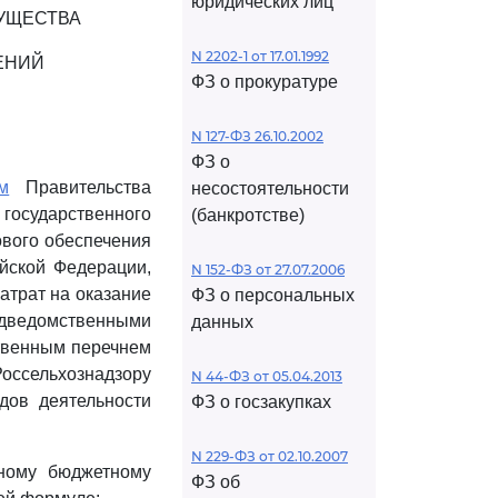
юридических лиц
МУЩЕСТВА
N 2202-1 от 17.01.1992
ЕНИЙ
ФЗ о прокуратуре
N 127-ФЗ 26.10.2002
ФЗ о
м
Правительства
несостоятельности
 государственного
(банкротстве)
вого обеспечения
ийской Федерации,
N 152-ФЗ от 27.07.2006
затрат на оказание
ФЗ о персональных
ведомственными
данных
ственным перечнем
ссельхознадзору
N 44-ФЗ от 05.04.2013
дов деятельности
ФЗ о госзакупках
N 229-ФЗ от 02.10.2007
ьному бюджетному
ФЗ об