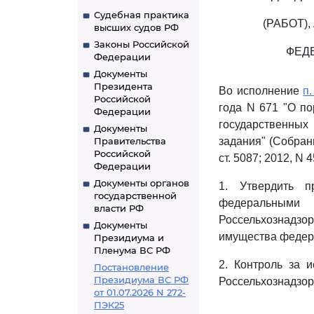
Судебная практика
(РАБОТ)
высших судов РФ
Законы Российской
ФЕД
Федерации
Документы
Президента
Во исполнение
п.
Российской
года N 671 "О п
Федерации
государственных
Документы
Правительства
задания" (Собрани
Российской
ст. 5087; 2012, N 
Федерации
Документы органов
1. Утвердить 
государственной
федеральными 
власти РФ
Россельхознадзору
Документы
имущества федер
Президиума и
Пленума ВС РФ
2. Контроль за 
Постановление
Президиума ВС РФ
Россельхознадзор
от 01.07.2026 N 272-
ПЭК25