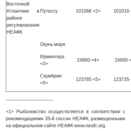
Восточной
Атлантики в
Путассу
101066 <2>
101016 
районе
регулирования
НЕАФК
Окунь моря
Ирмингера
24900 <4>
24900 
<3>
Скумбрия
123785 <5>
123735 
<5>
--------------------------------
<1> Рыболовство осуществляется в соответствии с
рекомендациями 35-й сессии НЕАФК, размещенными
на официальном сайте НЕАФК www.neafc.org.