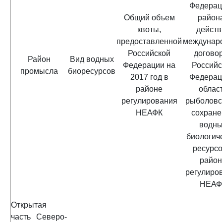
Федерац
Общий объем
район
квоты,
действ
предоставленной
междунар
Российской
догово
Район
Вид водных
Федерации на
Российс
промысла
биоресурсов
2017 год в
Федерац
районе
облас
регулирования
рыболовс
НЕАФК
сохране
водн
биологич
ресурсо
район
регулиро
НЕАФ
Открытая
часть Северо-