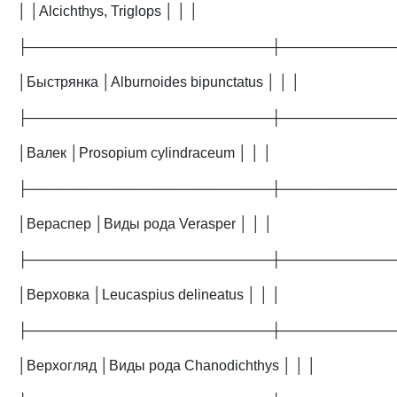
│ │Alcichthys, Triglops │ │ │
├─────────────────────────┼───────────
│Быстрянка │Alburnoides bipunctatus │ │ │
├─────────────────────────┼───────────
│Валек │Prosopium cylindraceum │ │ │
├─────────────────────────┼───────────
│Вераспер │Виды рода Verasper │ │ │
├─────────────────────────┼───────────
│Верховка │Leucaspius delineatus │ │ │
├─────────────────────────┼───────────
│Верхогляд │Виды рода Chanodichthys │ │ │