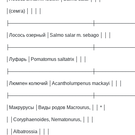
│(семга) │ │ │ │
├─────────────────────────┼───────────
│Лосось озерный │Salmo salar m. sebago │ │ │
├─────────────────────────┼───────────
│Луфарь │Pomatomus saltatrix │ │ │
├─────────────────────────┼───────────
│Люмпен колючий │Acantholumpenus mackayi │ │ │
├─────────────────────────┼───────────
│Макрурусы │Виды родов Macrourus, │ │ * │
│ │Coryphaenoides, Nematonurus, │ │ │
│ │Albatrossia │ │ │