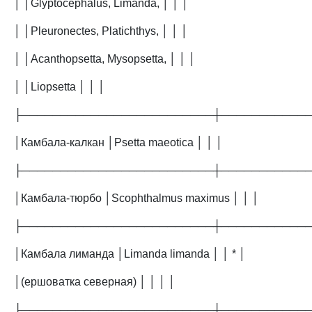
│ │Glyptocephalus, Limanda, │ │ │
│ │Pleuronectes, Platichthys, │ │ │
│ │Acanthopsetta, Mysopsetta, │ │ │
│ │Liopsetta │ │ │
├─────────────────────────┼───────────
│Камбала-калкан │Psetta maeotica │ │ │
├─────────────────────────┼───────────
│Камбала-тюрбо │Scophthalmus maximus │ │ │
├─────────────────────────┼───────────
│Камбала лиманда │Limanda limanda │ │ * │
│(ершоватка северная) │ │ │ │
├─────────────────────────┼───────────