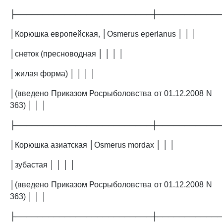
├─────────────────────────┼───────────
│Корюшка европейская, │Osmerus eperlanus │ │ │
│снеток (пресноводная │ │ │ │
│жилая форма) │ │ │ │
│(введено Приказом Росрыболовства от 01.12.2008 N
363) │ │ │
├─────────────────────────┼───────────
│Корюшка азиатская │Osmerus mordax │ │ │
│зубастая │ │ │ │
│(введено Приказом Росрыболовства от 01.12.2008 N
363) │ │ │
├─────────────────────────┼───────────