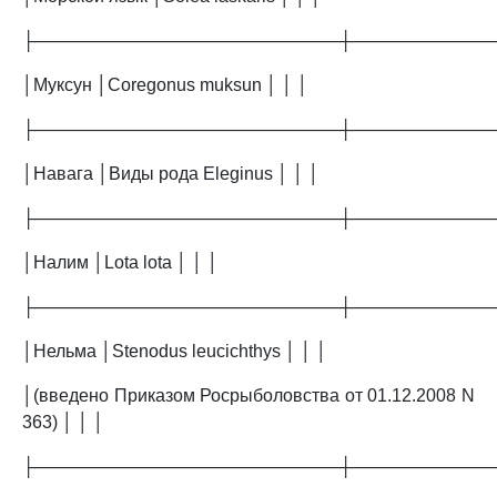
├─────────────────────────┼───────────
│Муксун │Coregonus muksun │ │ │
├─────────────────────────┼───────────
│Навага │Виды рода Eleginus │ │ │
├─────────────────────────┼───────────
│Налим │Lota lota │ │ │
├─────────────────────────┼───────────
│Нельма │Stenodus leucichthys │ │ │
│(введено Приказом Росрыболовства от 01.12.2008 N
363) │ │ │
├─────────────────────────┼───────────