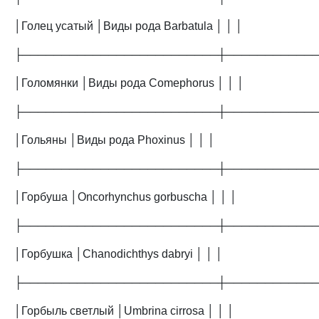
│Голец усатый │Виды рода Barbatula │ │ │
├─────────────────────────┼───────────
│Голомянки │Виды рода Comephorus │ │ │
├─────────────────────────┼───────────
│Гольяны │Виды рода Phoxinus │ │ │
├─────────────────────────┼───────────
│Горбуша │Oncorhynchus gorbuscha │ │ │
├─────────────────────────┼───────────
│Горбушка │Chanodichthys dabryi │ │ │
├─────────────────────────┼───────────
│Горбыль светлый │Umbrina cirrosa │ │ │