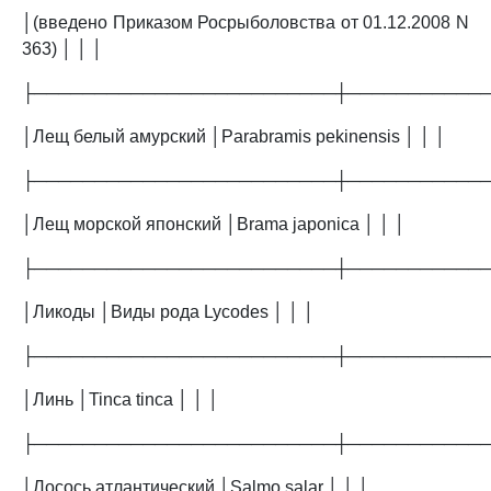
│(введено Приказом Росрыболовства от 01.12.2008 N
363) │ │ │
├─────────────────────────┼───────────
│Лещ белый амурский │Parabramis pekinensis │ │ │
├─────────────────────────┼───────────
│Лещ морской японский │Brama japonica │ │ │
├─────────────────────────┼───────────
│Ликоды │Виды рода Lycodes │ │ │
├─────────────────────────┼───────────
│Линь │Tinca tinca │ │ │
├─────────────────────────┼───────────
│Лосось атлантический │Salmo salar │ │ │