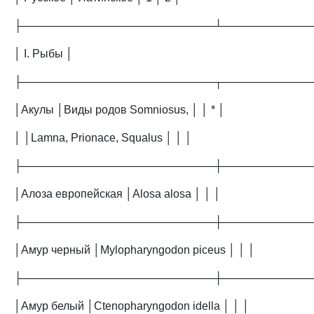
├─────────────────────────┴───────────
│ I. Рыбы │
├─────────────────────────┬───────────
│Акулы │Виды родов Somniosus, │ │ * │
│ │Lamna, Prionace, Squalus │ │ │
├─────────────────────────┼───────────
│Алоза европейская │Alosa alosa │ │ │
├─────────────────────────┼───────────
│Амур черный │Mylopharyngodon piceus │ │ │
├─────────────────────────┼───────────
│Амур белый │Ctenopharyngodon idella │ │ │