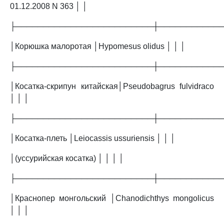
01.12.2008 N 363 │ │
├─────────────────────────┼───────────
│Корюшка малоротая │Hypomesus olidus │ │ │
├─────────────────────────┼───────────
│Косатка-скрипун китайская│Pseudobagrus fulvidraco
│ │ │
├─────────────────────────┼───────────
│Косатка-плеть │Leiocassis ussuriensis │ │ │
│(уссурийская косатка) │ │ │ │
├─────────────────────────┼───────────
│Краснопер монгольский │Chanodichthys mongolicus
│ │ │