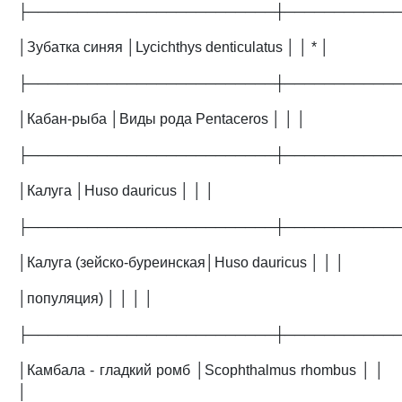
├─────────────────────────┼───────────
│Зубатка синяя │Lycichthys denticulatus │ │ * │
├─────────────────────────┼───────────
│Кабан-рыба │Виды рода Pentaceros │ │ │
├─────────────────────────┼───────────
│Калуга │Huso dauricus │ │ │
├─────────────────────────┼───────────
│Калуга (зейско-буреинская│Huso dauricus │ │ │
│популяция) │ │ │ │
├─────────────────────────┼───────────
│Камбала - гладкий ромб │Scophthalmus rhombus │ │
│