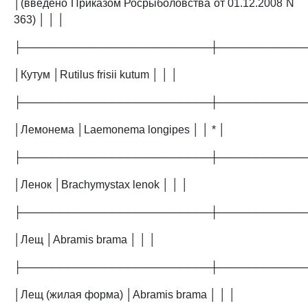
│(введено Приказом Росрыболовства от 01.12.2008 N
363) │ │ │
├─────────────────────────┼───────────
│Кутум │Rutilus frisii kutum │ │ │
├─────────────────────────┼───────────
│Лемонема │Laemonema longipes │ │ * │
├─────────────────────────┼───────────
│Ленок │Brachymystax lenok │ │ │
├─────────────────────────┼───────────
│Лещ │Abramis brama │ │ │
├─────────────────────────┼───────────
│Лещ (жилая форма) │Abramis brama │ │ │