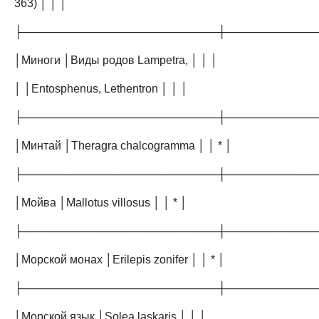
363) │ │ │
├─────────────────────────┼───────────
│Миноги │Виды родов Lampetra, │ │ │
│ │Entosphenus, Lethentron │ │ │
├─────────────────────────┼───────────
│Минтай │Theragra chalcogramma │ │ * │
├─────────────────────────┼───────────
│Мойва │Mallotus villosus │ │ * │
├─────────────────────────┼───────────
│Морской монах │Erilepis zonifer │ │ * │
├─────────────────────────┼───────────
│Морской язык │Solea laskaris │ │ │