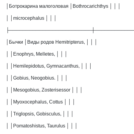
│Ботрокарина малоголовая │Bothrocarichthys │ │ │
│ │microcephalus │ │ │
├─────────────────────────┼───────────
│Бычки │Виды родов Hemitripterus, │ │ │
│ │Enophrys, Melletes, │ │ │
│ │Hemilepidotus, Gymnacanthus, │ │ │
│ │Gobius, Neogobius. │ │ │
│ │Mesogobius, Zosterisessor │ │ │
│ │Myoxocephalus, Cottus │ │ │
│ │Triglopsis, Gobisculus, │ │ │
│ │Pomatoshistus, Taurulus │ │ │