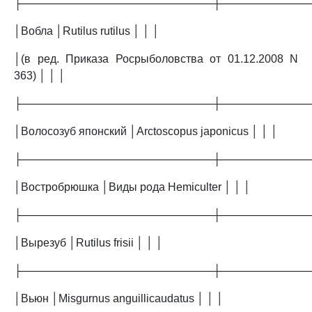
├─────────────────────────┼───────────
│Вобла │Rutilus rutilus │ │ │
│(в ред. Приказа Росрыболовства от 01.12.2008 N
363) │ │ │
├─────────────────────────┼───────────
│Волосозуб японский │Arctoscopus japonicus │ │ │
├─────────────────────────┼───────────
│Востробрюшка │Виды рода Hemiculter │ │ │
├─────────────────────────┼───────────
│Вырезуб │Rutilus frisii │ │ │
├─────────────────────────┼───────────
│Вьюн │Misgurnus anguillicaudatus │ │ │