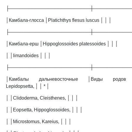
├─────────────────────────┼───────────
│Камбала-глосса │Platichthys flesus luscus │ │ │
├─────────────────────────┼───────────
│Камбала-ерш │Hippoglossoides platessoides │ │ │
│ │limandoides │ │ │
├─────────────────────────┼───────────
│Камбалы дальневосточные │Виды родов
Lepidopsetta, │ │ * │
│ │Clidoderma, Cleisthenes, │ │ │
│ │Eopsetta, Hippoglossoides, │ │ │
│ │Microstomus, Kareius, │ │ │