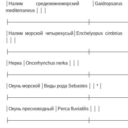
│Налим средиземноморский │Gaidropsarus
mediterraneus │ │ │
├─────────────────────────┼───────────
│Налим морской четырехусый│Enchelyopus cimbrius
│ │ │
├─────────────────────────┼───────────
│Нерка │Oncorhynchus nerka │ │ │
├─────────────────────────┼───────────
│Окунь морской │Виды рода Sebastes │ │ * │
├─────────────────────────┼───────────
│Окунь пресноводный │Perca fluviatilis │ │ │
├─────────────────────────┼───────────