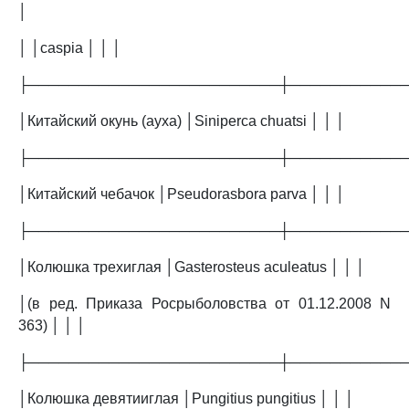
│
│ │caspia │ │ │
├─────────────────────────┼───────────
│Китайский окунь (ауха) │Siniperca chuatsi │ │ │
├─────────────────────────┼───────────
│Китайский чебачок │Pseudorasbora parva │ │ │
├─────────────────────────┼───────────
│Колюшка трехиглая │Gasterosteus aculeatus │ │ │
│(в ред. Приказа Росрыболовства от 01.12.2008 N
363) │ │ │
├─────────────────────────┼───────────
│Колюшка девятииглая │Pungitius pungitius │ │ │