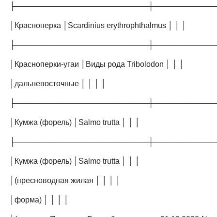
├─────────────────────────┼───────────
│Красноперка │Scardinius erythrophthalmus │ │ │
├─────────────────────────┼───────────
│Красноперки-угаи │Виды рода Tribolodon │ │ │
│дальневосточные │ │ │ │
├─────────────────────────┼───────────
│Кумжа (форель) │Salmo trutta │ │ │
├─────────────────────────┼───────────
│Кумжа (форель) │Salmo trutta │ │ │
│(пресноводная жилая │ │ │ │
│форма) │ │ │ │