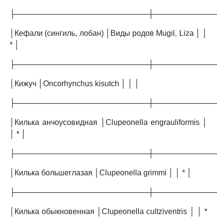
├─────────────────────────┼───────────
│Кефали (сингиль, лобан) │Виды родов Mugil, Liza │ │
* │
├─────────────────────────┼───────────
│Кижуч │Oncorhynchus kisutch │ │ │
├─────────────────────────┼───────────
│Килька анчоусовидная │Clupeonella engrauliformis │
│ * │
├─────────────────────────┼───────────
│Килька большеглазая │Clupeonella grimmi │ │ * │
├─────────────────────────┼───────────
│Килька обыкновенная │Clupeonella cultziventris │ │ *