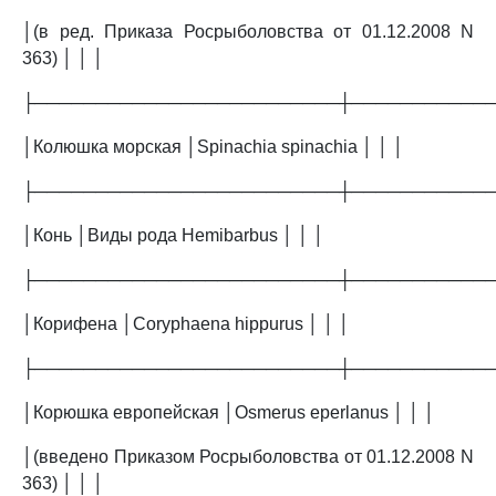
│(в ред. Приказа Росрыболовства от 01.12.2008 N
363) │ │ │
├─────────────────────────┼───────────
│Колюшка морская │Spinachia spinachia │ │ │
├─────────────────────────┼───────────
│Конь │Виды рода Hemibarbus │ │ │
├─────────────────────────┼───────────
│Корифена │Coryphaena hippurus │ │ │
├─────────────────────────┼───────────
│Корюшка европейская │Osmerus eperlanus │ │ │
│(введено Приказом Росрыболовства от 01.12.2008 N
363) │ │ │