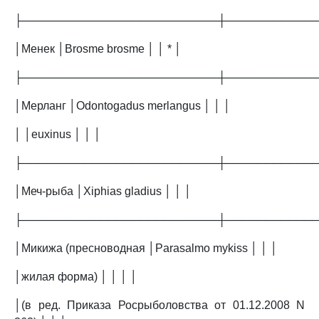
├─────────────────────────┼───────────
│Менек │Brosme brosme │ │ * │
├─────────────────────────┼───────────
│Мерланг │Odontogadus merlangus │ │ │
│ │euxinus │ │ │
├─────────────────────────┼───────────
│Меч-рыба │Xiphias gladius │ │ │
├─────────────────────────┼───────────
│Микижа (пресноводная │Parasalmo mykiss │ │ │
│жилая форма) │ │ │ │
│(в ред. Приказа Росрыболовства от 01.12.2008 N