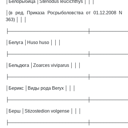
│Белорыбица │Stenodus leucichthys │ │ │
│(в ред. Приказа Росрыболовства от 01.12.2008 N
363) │ │ │
├─────────────────────────┼───────────
│Белуга │Huso huso │ │ │
├─────────────────────────┼───────────
│Бельдюга │Zoarces viviparus │ │ │
├─────────────────────────┼───────────
│Берикс │Виды рода Beryx │ │ │
├─────────────────────────┼───────────
│Берш │Stizostedion volgense │ │ │
├─────────────────────────┼───────────