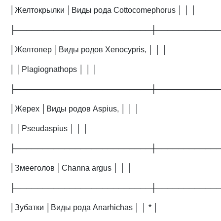
│Желтокрылки │Виды рода Cottocomephorus │ │ │
├─────────────────────────┼───────────
│Желтопер │Виды родов Xenocypris, │ │ │
│ │Plagiognathops │ │ │
├─────────────────────────┼───────────
│Жерех │Виды родов Aspius, │ │ │
│ │Pseudaspius │ │ │
├─────────────────────────┼───────────
│Змееголов │Channa argus │ │ │
├─────────────────────────┼───────────
│Зубатки │Виды рода Anarhichas │ │ * │