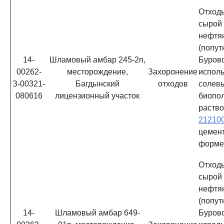
Отхо
сыро
нефтя
(попу
14-
Шламовый амбар 245-2п,
Буро
00262-
месторождение,
Захоронение
испол
З-00321-
Багдынский
отходов
солев
080616
лицензионный участок
биопо
раств
21210
цемен
форм
Отхо
сыро
нефтя
(попу
14-
Шламовый амбар 649-
Буро