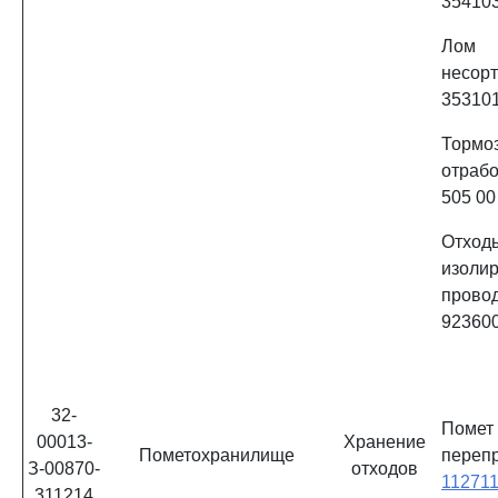
354103
Лом
несор
353101
Тормо
отраб
505 00
Отход
изоли
прово
92360
32-
Поме
00013-
Хранение
Пометохранилище
переп
З-00870-
отходов
11271
311214