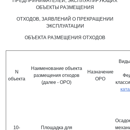
ПРЕДПРИНИМАТЕЛЕЙ, ЭКСПЛУАТИРУЮЩИХ
ОБЪЕКТЫ РАЗМЕЩЕНИЯ
ОТХОДОВ, ЗАЯВЛЕНИЙ О ПРЕКРАЩЕНИИ
ЭКСПЛУАТАЦИИ
ОБЪЕКТА РАЗМЕЩЕНИЯ ОТХОДОВ
Виды
Наименование объекта
N
Назначение
размещения отходов
Фе
объекта
ОРО
(далее - ОРО)
класс
ката
Ос
10-
Площадка для
меха