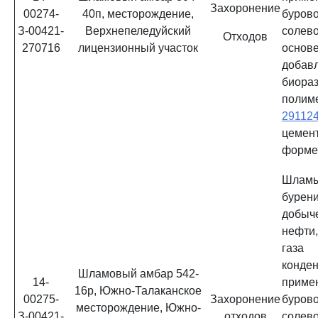
Захоронение
00274-
40п, месторождение,
буров
З-00421-
Верхнепеледуйский
солев
Отходов
270716
лицензионный участок
ос
добав
биора
полим
29112
цемен
форм
Шламы
бурени
добы
нефти
газа
конд
Шламовый амбар 542-
14-
приме
16р, Южно-Талаканское
00275-
Захоронение
буров
месторождение, Южно-
З-00421-
отходов
солев