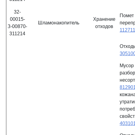
32-
Поме
00015-
Хранение
Шламонакопитель
переп
З-00870-
отходов
11271
311214
Отх
30510
Мусор
разб
несор
81290
кожан
утрат
потреб
свойст
40310