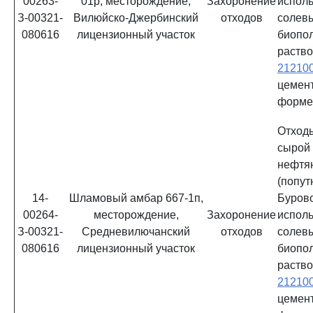
00263-
01р, месторождение,
Захоронение
испол
З-00321-
Вилюйско-Джербинский
отходов
солев
080616
лицензионный участок
биопо
раств
21210
цемен
форм
Отхо
сыро
нефтя
(попу
14-
Шламовый амбар 667-1п,
Буро
00264-
месторождение,
Захоронение
испол
З-00321-
Средневилючанский
отходов
солев
080616
лицензионный участок
биопо
раств
21210
цемен