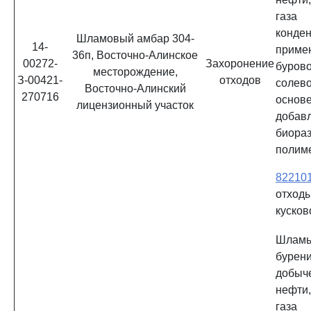
газа
конд
Шламовый амбар 304-
14-
приме
36п, Восточно-Алинское
00272-
Захоронение
буров
месторождение,
З-00421-
отходов
солев
Восточно-Алинский
270716
ос
лицензионный участок
добав
биора
полим
82210
отход
кусков
Шламы
бурени
добы
нефти
газа