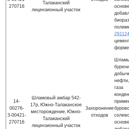
Талаканский
270716
ос
лицензионный участок
добав
биора
полим
29112
цемен
форм
Шламы
бурени
добы
нефти
газа
конд
Шламовый амбар 542-
14-
приме
17р, Южно-Талаканское
00276-
Захоронение
буров
месторождение, Южно-
З-00421-
отходов
солев
Талаканский
270716
ос
лицензионный участок
добав