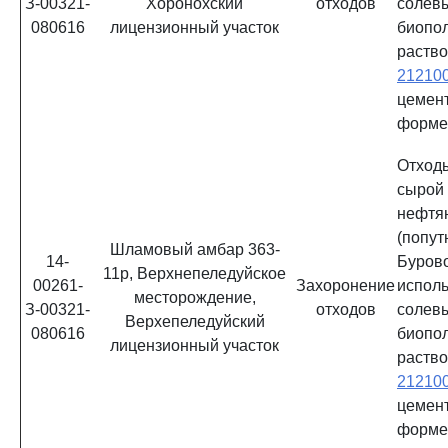
З-00321-
Хоронохский
отходов
солев
080616
лицензионный участок
биопо
раств
21210
цемен
форм
Отхо
сыро
нефтя
(попу
Шламовый амбар 363-
14-
Буро
11р, Верхнепеледуйское
00261-
Захоронение
испол
месторождение,
З-00321-
отходов
солев
Верхепеледуйский
080616
биопо
лицензионный участок
раств
21210
цемен
форм