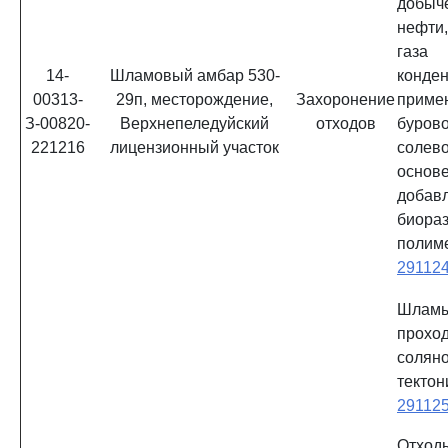
добы
нефти
газа
14-
Шламовый амбар 530-
конд
00313-
29п, месторождение,
Захоронение
приме
З-00820-
Верхнепеледуйский
отходов
буров
221216
лицензионный участок
солев
ос
добав
биора
полим
29112
Шламы
прохо
соляно
тектон
29112
Отход