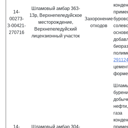
конд
Шламовый амбар 363-
14-
приме
13р, Верхнепеледуйское
00273-
Захоронение
буров
месторождение,
З-00421-
отходов
солев
Верхнепеледуйский
270716
ос
лицензионный участок
добав
биора
полим
29112
цемен
форм
Шламы
бурени
добы
нефти
газа
конд
14-
Шламовый амбар 304-
приме