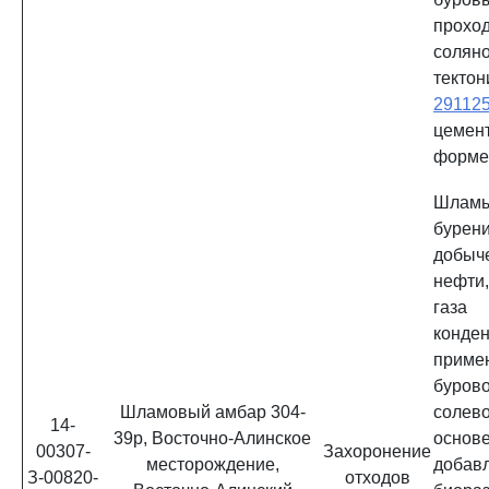
прохо
соляно
тектон
29112
цемен
форм
Шламы
бурени
добы
нефти
газа
конд
приме
буров
Шламовый амбар 304-
солев
14-
39р, Восточно-Алинское
ос
00307-
Захоронение
месторождение,
добав
З-00820-
отходов