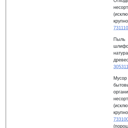
Отхо
несор
(исклю
крупно
73111
Пыль 
шлифо
натур
древе
30531
Мусор
бытов
орган
несор
(исклю
крупно
73310
(порош