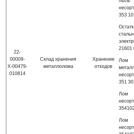
пыль
несор
353 10
Остат
сталь
элек
21601 
22-
00009-
Склад хранения
Хранение
Лом
Х-00479-
металлолома
отходов
метал
010814
несор
351 30
Лом
несор
35410
Лом
несор