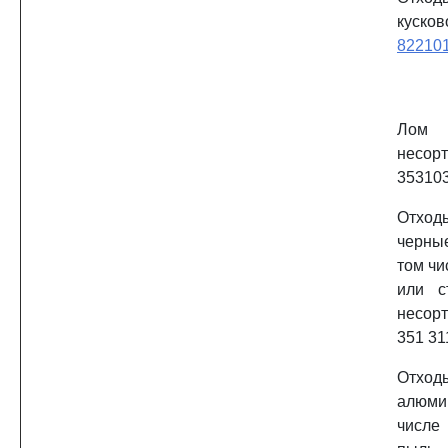
куск
82210
Ло
несор
353103
Отход
черны
том чи
или с
несор
351 31
Отход
алюм
числе