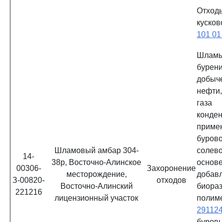
Отход
куско
101 01
Шламы
бурени
добы
нефти
газа
конд
приме
буров
Шламовый амбар 304-
солев
14-
38р, Восточно-Алинское
ос
00306-
Захоронение
месторождение,
добав
З-00820-
отходов
Восточно-Алинский
биора
221216
лицензионный участок
полим
29112
бур