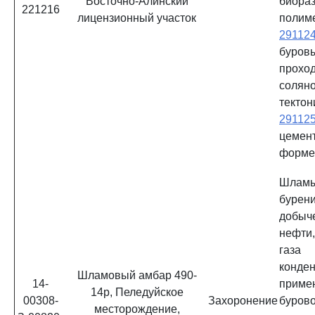
Восточно-Алинский
биора
221216
лицензионный участок
полим
29112
бур
прохо
соляно
тектон
29112
цемен
форм
Шламы
бурени
добы
нефти
газа
конд
Шламовый амбар 490-
14-
приме
14р, Пеледуйское
00308-
Захоронение
буров
месторождение,