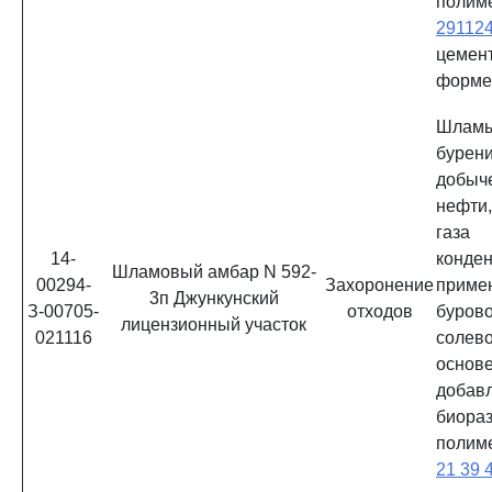
полим
29112
цемен
форм
Шламы
бурени
добы
нефти
газа
14-
конд
Шламовый амбар N 592-
00294-
Захоронение
приме
3п Джункунский
З-00705-
отходов
буров
лицензионный участок
021116
солев
ос
добав
биора
полим
21 39 