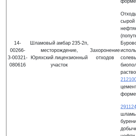
форм
Отхо
сыро
нефтя
(попу
14-
Шламовый амбар 235-2п,
Буро
00266-
месторождение,
Захоронение
испол
З-00321-
Юряхский лицензионный
отходов
солев
080616
участок
биопо
раств
21210
цемен
форм
29112
шламы
бурени
добы
нефти