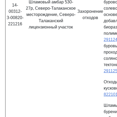
Шламовый амбар 530-
буров
14-
27р, Северо-Талаканское
солев
00312-
Захоронение
месторождение, Северо-
ос
З-00820-
отходов
Талаканский
добав
221216
лицензионный участок
биора
полим
29112
бур
прохо
соляно
тектон
29112
Отход
куск
82210
Шламы
бурени