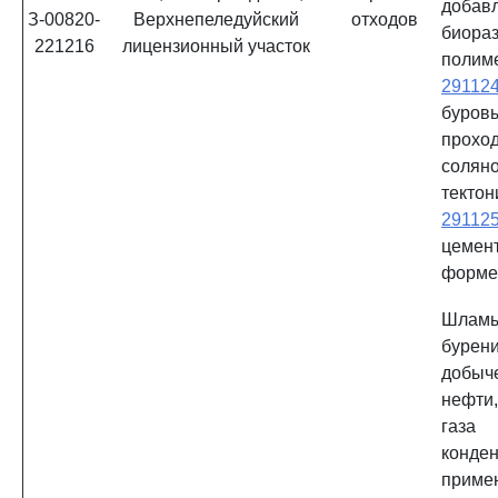
добав
З-00820-
Верхнепеледуйский
отходов
биора
221216
лицензионный участок
полим
29112
бур
прохо
соляно
тектон
29112
цемен
форм
Шламы
бурени
добы
нефти
газа
конд
приме