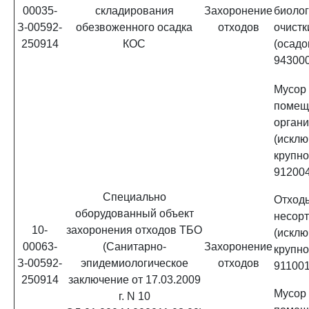
00035-
складирования
Захоронение
биолог
З-00592-
обезвоженного осадка
отходов
очист
250914
КОС
(ос
94300
Мусор
помещ
орган
(исклю
крупно
91200
Специально
Отхо
оборудованный объект
несор
10-
захоронения отходов ТБО
(исклю
00063-
(Санитарно-
Захоронение
крупно
З-00592-
эпидемиологическое
отходов
91100
250914
заключение от 17.03.2009
Мусор
г. N 10