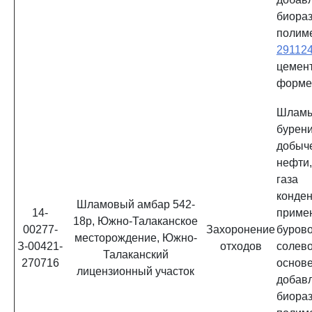
биора
полим
29112
цемен
форм
Шламы
бурени
добы
нефти
газа
конд
Шламовый амбар 542-
14-
приме
18р, Южно-Талаканское
00277-
Захоронение
буров
месторождение, Южно-
З-00421-
отходов
солев
Талаканский
270716
ос
лицензионный участок
добав
биора