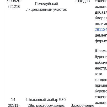
З-00820-
отходов
солев
Пеледуйский
221216
ос
лицензионный участок
добав
биора
полим
29112
цемен
форм
Шламы
бурени
добы
нефти
газа
конд
приме
буров
солев
14-
Шламовый амбар 530-
ос
00311-
28п, месторождение,
Захоронение