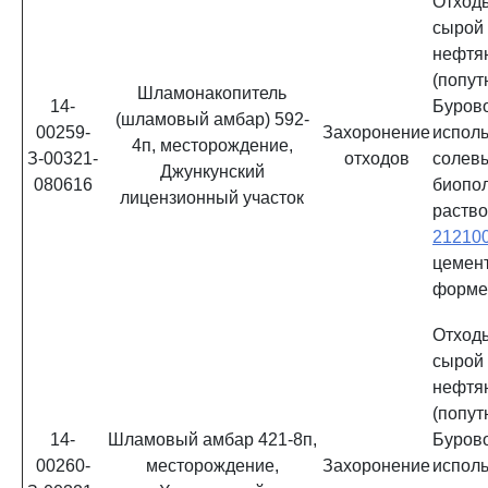
Отхо
сыро
нефтя
(попу
Шламонакопитель
14-
Буро
(шламовый амбар) 592-
00259-
Захоронение
испол
4п, месторождение,
З-00321-
отходов
солев
Джункунский
080616
биопо
лицензионный участок
раств
21210
цемен
форм
Отхо
сыро
нефтя
(попу
14-
Шламовый амбар 421-8п,
Буро
00260-
месторождение,
Захоронение
испол