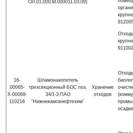
помещ
ОЛ.01.000.М.000011.03.09)
орган
крупн
91200
Отхо
крупн
91100
Отход
16-
Шламонакопитель
биолог
00065-
трехсекционный БОС поз.
Хранение
очист
Х-00068-
34/1-3 ПАО
отходов
(ком
110216
"Нижнекамскнефтехим"
промы
осадки