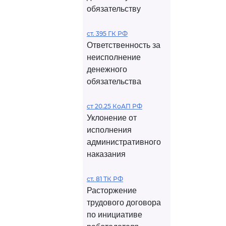
обязательству
ст. 395 ГК РФ
Ответственность за
неисполнение
денежного
обязательства
ст 20.25 КоАП РФ
Уклонение от
исполнения
административного
наказания
ст. 81 ТК РФ
Расторжение
трудового договора
по инициативе