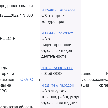
риродопользования
N 135-ФЗ от 26.07.2006
17.11.2022 г. N 508
ФЗ о защите
конкуренции
N 99-ФЗ от 04.05.2011
 РЕЕСТР
ФЗ о
лицензировании
отдельных видов
деятельности
Виды
N 14-ФЗ от 08.02.1998
торинга
Ближайший
ФЗ об ООО
Наименование
ужающей
ОКАТО
населенный
эксплуатирующей
эксплу
еды на
пункт
организации
орга
N 223-ФЗ от 18.07.2011
ОРО
ФЗ о закупках
товаров, работ, услуг
отдельными видами
Иркутская область