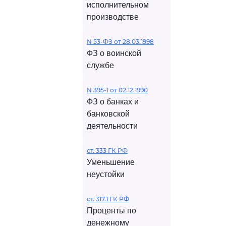
исполнительном
производстве
N 53-ФЗ от 28.03.1998
ФЗ о воинской
службе
N 395-1 от 02.12.1990
ФЗ о банках и
банковской
деятельности
ст. 333 ГК РФ
Уменьшение
неустойки
ст. 317.1 ГК РФ
Проценты по
денежному