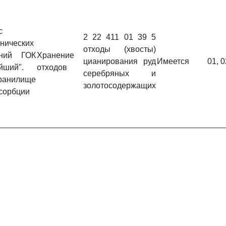
с
2 22 411 01 39 5
хнических
отходы (хвосты)
ений ГОК
Хранение
цианирования руд
Имеется
01, 0
йший".
отходов
серебряных и
ранилище
золотосодержащих
 сорбции