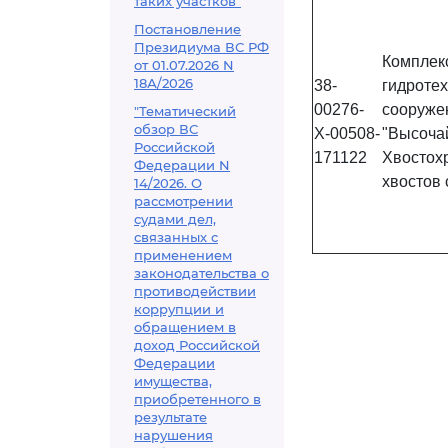
таких участков"
Постановление
Президиума ВС РФ
Комплек
от 01.07.2026 N
18А/2026
38-
гидроте
00276-
сооруж
"Тематический
обзор ВС
Х-00508-
"Высоча
Российской
171122
Хвостох
Федерации N
хвостов
14/2026. О
рассмотрении
судами дел,
связанных с
применением
законодательства о
противодействии
коррупции и
обращением в
доход Российской
Федерации
имущества,
приобретенного в
результате
нарушения