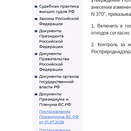
утверждении Пол
Судебная практика
внесении изменен
высших судов РФ
N 370", приказыв
Законы Российской
Федерации
1. Включить в г
Документы
отходов согласно
Президента
Российской
2. Контроль за 
Федерации
Росприроднадзора 
Документы
Правительства
Российской
Федерации
Документы органов
государственной
власти РФ
Документы
Президиума и
Пленума ВС РФ
Постановление
Президиума ВС РФ
от 01.07.2026
Постановление