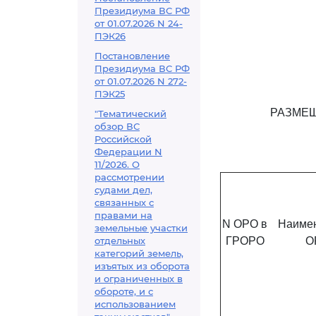
Президиума ВС РФ
от 01.07.2026 N 24-
ПЭК26
Постановление
Президиума ВС РФ
от 01.07.2026 N 272-
ПЭК25
РАЗМЕЩ
"Тематический
обзор ВС
Российской
Федерации N
11/2026. О
рассмотрении
судами дел,
связанных с
правами на
N ОРО в
Наиме
земельные участки
отдельных
ГРОРО
О
категорий земель,
изъятых из оборота
и ограниченных в
обороте, и с
использованием