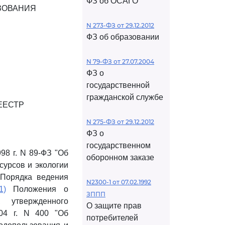
ФЗ об ОСАГО
ЗОВАНИЯ
N 273-ФЗ от 29.12.2012
ФЗ об образовании
N 79-ФЗ от 27.07.2004
ФЗ о
государственной
гражданской службе
ЕЕСТР
N 275-ФЗ от 29.12.2012
ФЗ о
государственном
98 г. N 89-ФЗ "Об
оборонном заказе
урсов и экологии
 Порядка ведения
N2300-1 от 07.02.1992
1)
Положения о
ЗППП
 утвержденного
О защите прав
04 г. N 400 "Об
потребителей