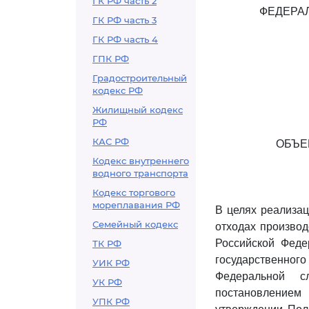
ГК РФ часть 2
ФЕДЕРА
ГК РФ часть 3
ГК РФ часть 4
ГПК РФ
Градостроительный
кодекс РФ
Жилищный кодекс
РФ
КАС РФ
ОБЪЕ
Кодекс внутреннего
водного транспорта
Кодекс торгового
мореплавания РФ
В целях реализа
Семейный кодекс
отходах производ
Российской Феде
ТК РФ
государственно
УИК РФ
Федеральной с
УК РФ
постановлением
УПК РФ