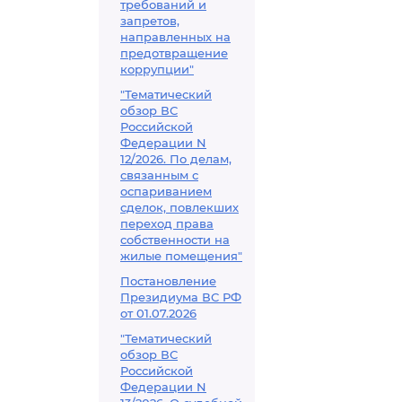
требований и
запретов,
направленных на
предотвращение
коррупции"
"Тематический
обзор ВС
Российской
Федерации N
12/2026. По делам,
связанным с
оспариванием
сделок, повлекших
переход права
собственности на
жилые помещения"
Постановление
Президиума ВС РФ
от 01.07.2026
"Тематический
обзор ВС
Российской
Федерации N