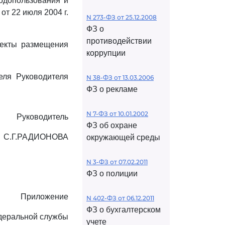
одопользования и
т 22 июля 2004 г.
N 273-ФЗ от 25.12.2008
ФЗ о
противодействии
ъекты размещения
коррупции
еля Руководителя
N 38-ФЗ от 13.03.2006
ФЗ о рекламе
N 7-ФЗ от 10.01.2002
Руководитель
ФЗ об охране
С.Г.РАДИОНОВА
окружающей среды
N 3-ФЗ от 07.02.2011
ФЗ о полиции
Приложение
N 402-ФЗ от 06.12.2011
ФЗ о бухгалтерском
едеральной службы
учете