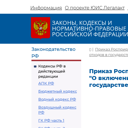
Информация
О проекте ЮИС Легалакт
ЗАКОНЫ, КОДЕКСЫ И
НОРМАТИВНО-ПРАВОВЫЕ 
РОССИЙСКОЙ ФЕДЕРАЦИ
Законодательство
|
Приказ Росприрод
отходов в государс
РФ
Кодексы РФ в
Приказ Роспр
действующей
редакции
"О включен
АПК РФ
государств
Бюджетный кодекс
Водный кодекс РФ
Воздушный кодекс
РФ
ГК РФ часть 1