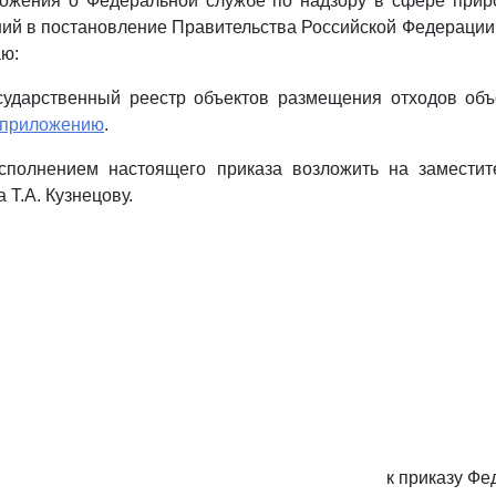
ожения о Федеральной службе по надзору в сфере прир
ий в постановление Правительства Российской Федерации о
аю:
осударственный реестр объектов размещения отходов об
приложению
.
исполнением настоящего приказа возложить на заместит
Т.А. Кузнецову.
к приказу Ф