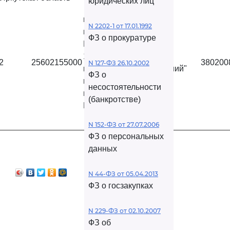
юридических лиц
в 140 км от
N 2202-1 от 17.01.1992
центра г.
ФЗ о прокуратуре
Бодайбо и в
10 км и в 30
АО
2
25602155000
380200
N 127-ФЗ 26.10.2002
км по
"Высочайший"
ФЗ о
прямой от
несостоятельности
п.
(банкротстве)
Кропоткин
N 152-ФЗ от 27.07.2006
ФЗ о персональных
данных
N 44-ФЗ от 05.04.2013
ФЗ о госзакупках
N 229-ФЗ от 02.10.2007
ФЗ об