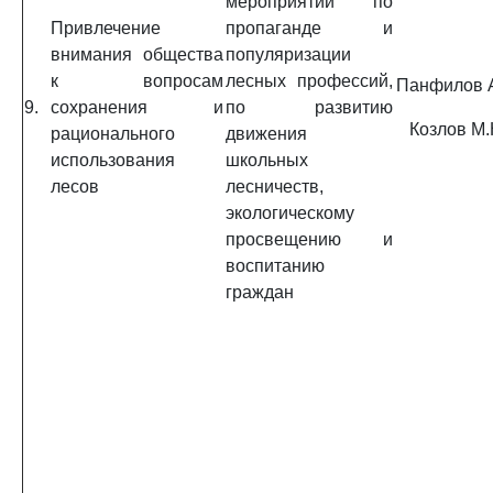
мероприятий по
Привлечение
пропаганде и
внимания общества
популяризации
к вопросам
лесных профессий,
Панфилов А
9.
сохранения и
по развитию
Козлов М.
рационального
движения
использования
школьных
лесов
лесничеств,
экологическому
просвещению и
воспитанию
граждан