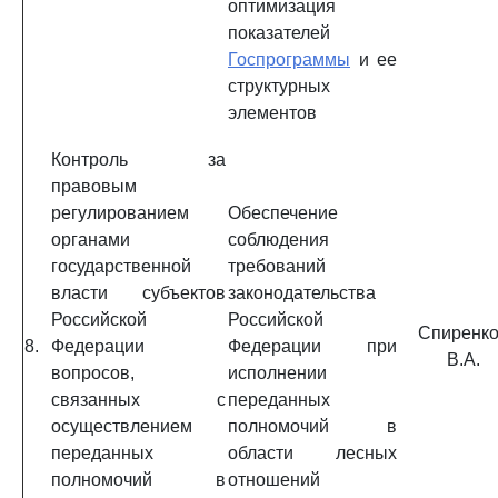
оптимизация
показателей
Госпрограммы
и ее
структурных
элементов
Контроль за
правовым
регулированием
Обеспечение
органами
соблюдения
государственной
требований
власти субъектов
законодательства
Российской
Российской
Спиренк
8.
Федерации
Федерации при
В.А.
вопросов,
исполнении
связанных с
переданных
осуществлением
полномочий в
переданных
области лесных
полномочий в
отношений