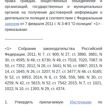
права граждан, общественных объединений и
организаций, государственных и муниципальных
органов на получение достоверной информации о
деятельности полиции в соответствии с Федеральным
законом
от 7 февраля 2011 г. N 3-ФЗ "О полиции" <1> -
приказываю:
--------------------------------
<1> Собрание законодательства Российской
Федерации, 2011, N 7, ст. 900; N 27, ст. 3880, 3881; N
30, ст. 4595; N 48, ст. 6730; N 49, ст. 7018, 7020, 7067; N
50, ст. 7352; 2012, N 26, ст. 3441; N 50, ст. 6967; 2013, N
14, ст. 1645; N 26, ст. 3207; N 27, ст. 3477; N 48, ст. 6165;
N 52, ст. 6953; 2014, N 6, ст. 558, 559, 566; N 30, ст.
4259; N 42, ст. 5615; N 52, ст. 7542; 2015, N 7, ст. 1021,
1022; N 10, ст. 1393; N 29, ст. 4374.
1. Утвердить прилагаемую
Инструкцию
по