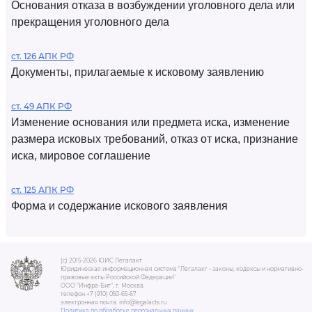
Основания отказа в возбуждении уголовного дела или
прекращения уголовного дела
ст. 126 АПК РФ
Документы, прилагаемые к исковому заявлению
ст. 49 АПК РФ
Изменение основания или предмета иска, изменение
размера исковых требований, отказ от иска, признание
иска, мировое соглашение
ст. 125 АПК РФ
Форма и содержание искового заявления
(c) 2015-2026 ЮИС Легалакт
Юридическая информационная система "Легалакт - законы, кодексы и нормативно-
правовые акты Российской Федерации"
ООО "Инфра-Бит", г. Москва.
телефон +7 (910) 050-65-67
электронная почта: info@legalacts.ru
Политика по обработке персональных данных