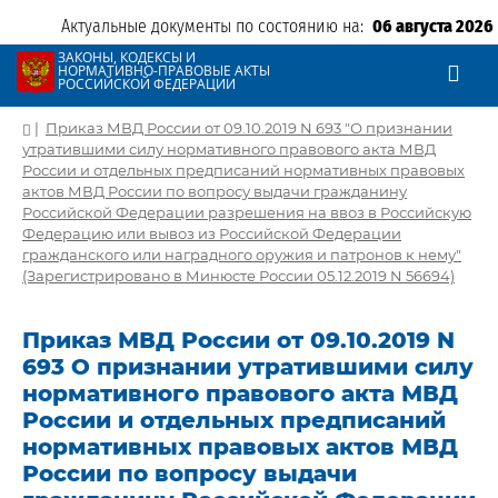
Актуальные документы по состоянию на:
06 августа 2026
ЗАКОНЫ, КОДЕКСЫ И
НОРМАТИВНО-ПРАВОВЫЕ АКТЫ
РОССИЙСКОЙ ФЕДЕРАЦИИ
|
Приказ МВД России от 09.10.2019 N 693 "О признании
утратившими силу нормативного правового акта МВД
России и отдельных предписаний нормативных правовых
актов МВД России по вопросу выдачи гражданину
Российской Федерации разрешения на ввоз в Российскую
Федерацию или вывоз из Российской Федерации
гражданского или наградного оружия и патронов к нему"
(Зарегистрировано в Минюсте России 05.12.2019 N 56694)
Приказ МВД России от 09.10.2019 N
693 О признании утратившими силу
нормативного правового акта МВД
России и отдельных предписаний
нормативных правовых актов МВД
России по вопросу выдачи