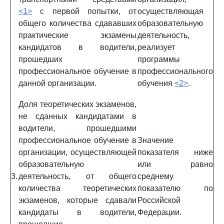
<1>
с первой попытки, от
осуществляющая
общего количества сдававших
образовательную
практические экзамены
деятельность,
кандидатов в водители,
реализует
прошедших
программы
профессиональное обучение в
профессионального
данной организации.
обучения
<2>
.
Доля теоретических экзаменов,
не сданных кандидатами в
водители, прошедшими
профессиональное обучение в
Значение
организации, осуществляющей
показателя ниже
образовательную
или равно
3.
деятельность, от общего
среднему
количества теоретических
показателю по
экзаменов, которые сдавали
Российской
кандидаты в водители,
Федерации.