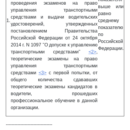
проведения экзаменов на право
выше или
управления транспортными
равно
средствами и выдачи водительских
1.
среднему
удостоверений, утвержденных
показателю
постановлением Правительства
по
Российской Федерации от 24 октября
Российской
2014 г. N 1097 "О допуске к управлению
Федерации.
транспортными средствами"
<2>
,
теоретические экзамены на право
управления транспортными
средствами
<3>
с первой попытки, от
общего количества сдававших
теоретические экзамены кандидатов в
водители, прошедших
профессиональное обучение в данной
организации.
--------------------------------