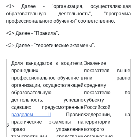
<1> Далее - "организация, осуществляющая
образовательную деятельность", "программа
профессионального обучения" соответственно.
<2> Далее - "Правила".
<3> Далее - "теоретические экзамены".
Доля кандидатов в водители,
Значение
прошедших
показателя выше
профессиональное обучение в
или равно
организации, осуществляющей
среднему
образовательную
показателю по
деятельность, успешно
субъекту
сдавших предусмотренные
Российской
разделом II
Правил
Федерации, на
практические экзамены на
территории
2.
право управления
которого
транспортными средствами
организация,