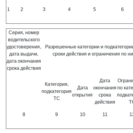
1
2
3
4
5
6
Серия, номер
водительского
удостоверения,
Разрешенные категории и подкатегори
дата выдачи,
сроки действия и ограничения по н
дата окончания
срока действия
Дата
Огран
Категория,
Дата
окончания
по кат
подкатегория
открытия
срока
подкат
ТС
действия
Т
8
9
10
11
1