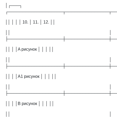
│┌───┐
┌───────────────────┬───────────────┬─
││ │ │ │ 10. │ 11. │ 12. ││
││ │
├───────────────────┼───────────────┼─
││ │ │A рисунок │ │ │ ││
││ │
├───────────────────┼───────────────┼─
││ │ │A1 рисунок │ │ │ ││
││ │
├───────────────────┼───────────────┼─
││ │ │B рисунок │ │ │ ││
││ │