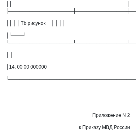
││ │
├───────────────────┼───────────────┼─
││ │ │Tb рисунок │ │ │ ││
│└───┘
└───────────────────┴───────────────┴─
│ │
│14. 00 00 000000│
└─────────────────────────────────────
Приложение N 2
к Приказу МВД России