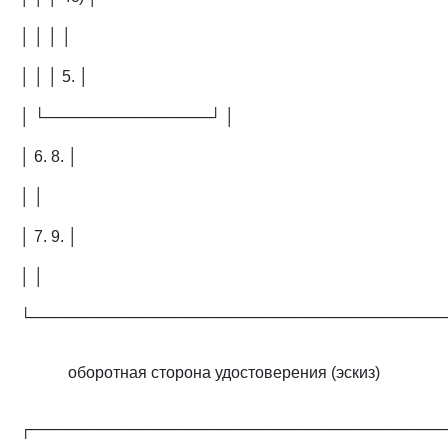
│ │ │ │
│ │ │ 5. │
│ └───────────────┘ │
│ 6. 8. │
│ │
│ 7. 9. │
│ │
└─────────────────────────────────────
оборотная сторона удостоверения (эскиз)
┌─────────────────────────────────────