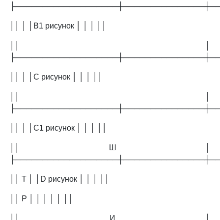
├───────────────────┼───────────────┼─
││ │ │B1 рисунок │ │ │ ││
││ │
├───────────────────┼───────────────┼─
││ │ │C рисунок │ │ │ ││
││ │
├───────────────────┼───────────────┼─
││ │ │C1 рисунок │ │ │ ││
││ Ш │
├───────────────────┼───────────────┼─
││ Т │ │D рисунок │ │ │ ││
││ Р │ │ │ │ │ ││
││ И │