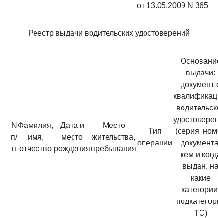
от 13.05.2009 N 365
Реестр выдачи водительских удостоверений
Основани
выдачи:
документ 
квалификац
водительск
удостовере
N
Фамилия,
Дата и
Место
Тип
(серия, ном
п/
имя,
место
жительства,
операции
документа
п
отчество
рождения
пребывания
кем и когд
выдан, н
какие
категории
подкатегор
ТС)