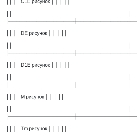
││ │ │C1E рисунок │ │ │ ││
││ │
├───────────────────┼───────────────┼─
││ │ │DE рисунок │ │ │ ││
││ │
├───────────────────┼───────────────┼─
││ │ │D1E рисунок │ │ │ ││
││ │
├───────────────────┼───────────────┼─
││ │ │M рисунок │ │ │ ││
││ │
├───────────────────┼───────────────┼─
││ │ │Tm рисунок │ │ │ ││