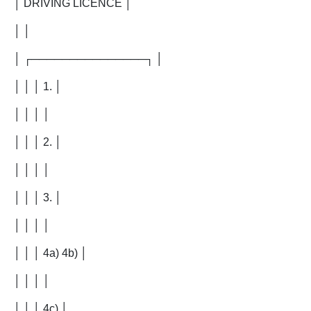
│ DRIVING LICENCE │
│ │
│ ┌───────────────┐ │
│ │ │ 1. │
│ │ │ │
│ │ │ 2. │
│ │ │ │
│ │ │ 3. │
│ │ │ │
│ │ │ 4a) 4b) │
│ │ │ │
│ │ │ 4c) │