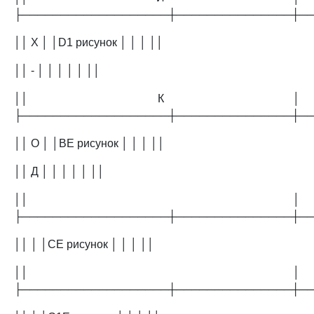
├───────────────────┼───────────────┼─
││ Х │ │D1 рисунок │ │ │ ││
││ - │ │ │ │ │ ││
││ К │
├───────────────────┼───────────────┼─
││ О │ │BE рисунок │ │ │ ││
││ Д │ │ │ │ │ ││
││ │
├───────────────────┼───────────────┼─
││ │ │CE рисунок │ │ │ ││
││ │
├───────────────────┼───────────────┼─