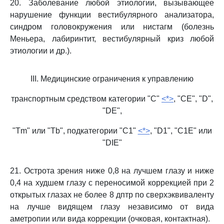
20. Заболевание любой этиологии, вызывающее
нарушение функции вестибулярного анализатора,
синдром головокружения или нистагм (болезнь
Меньера, лабиринтит, вестибулярный криз любой
этиологии и др.).
III. Медицинские ограничения к управлению
транспортным средством категории "C"
<*>
, "CE", "D",
"DE",
"Tm" или "Tb", подкатегории "C1"
<*>
, "D1", "C1E" или
"DIE"
21. Острота зрения ниже 0,8 на лучшем глазу и ниже
0,4 на худшем глазу с переносимой коррекцией при 2
открытых глазах не более 8 дптр по сверхэквиваленту
на лучше видящем глазу независимо от вида
аметропии или вида коррекции (очковая, контактная).