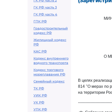
(Зарегистри
ГК РФ часть 2
ГК РФ часть 3
ГК РФ часть 4
МИН
ГПК РФ
Градостроительный
кодекс РФ
Жилищный кодекс
РФ
КАС РФ
О М
Кодекс внутреннего
водного транспорта
Кодекс торгового
мореплавания РФ
В целях реализа
Семейный кодекс
814 "О мерах по 
ТК РФ
на территории Ро
УИК РФ
УК РФ
---------------------------
УПК РФ