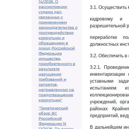
14/2026. О
рассмотрении
3.1. Осуществить 
судами дел,
связанных с
кадровому и м
применением
разрешительной р
законодательства о
противодействии
переработке п
коррупции и
обращением в
должностных инст
доход Российской
Федерации
3.2. Обеспечить в
имущества,
приобретенного в
3.2.1. Проведен
результате
нарушения
инвентаризации
требований и
уставными зада
запретов,
испытанием и
направленных на
предотвращение
коллекциониров
коррупции"
учреждений, орг
"Тематический
районах Крайне
обзор ВС
предприятий, вед
Российской
Федерации N
В дальнейшем инв
12/2026. По делам,