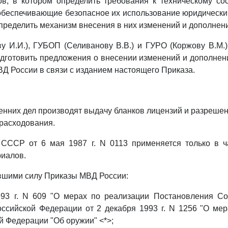
ов, в котором определить требования к техническому со
 обеспечивающие безопасное их использование юридическ
определить механизм внесения в них изменений и дополнен
у И.И.), ГУБОП (Селиванову В.В.) и ГУРО (Коржову В.М.
дготовить предложения о внесении изменений и дополне
Д России в связи с изданием настоящего Приказа.
:
ренних дел производят выдачу бланков лицензий и разрешен
 расходования.
 СССР от 6 мая 1987 г. N 0113 применяется только в ч
иалов.
ившими силу Приказы МВД России:
993 г. N 609 "О мерах по реализации Постановления Со
ссийской Федерации от 2 декабря 1993 г. N 1256 "О ме
й Федерации "Об оружии" <*>;