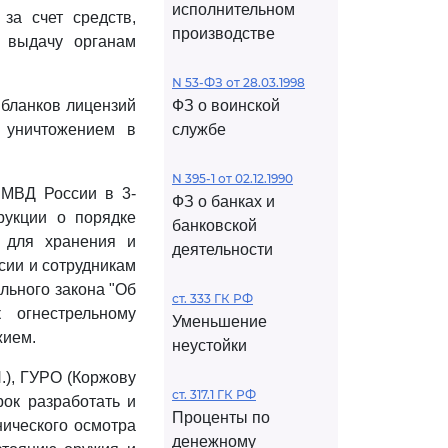
исполнительном
за счет средств,
производстве
 выдачу органам
N 53-ФЗ от 28.03.1998
 бланков лицензий
ФЗ о воинской
 уничтожением в
службе
N 395-1 от 02.12.1990
) МВД России в 3-
ФЗ о банках и
рукции о порядке
банковской
у для хранения и
деятельности
сии и сотрудникам
льного закона "Об
ст. 333 ГК РФ
 огнестрельному
Уменьшение
жием.
неустойки
.), ГУРО (Коржову
ст. 317.1 ГК РФ
ок разработать и
Проценты по
нического осмотра
денежному