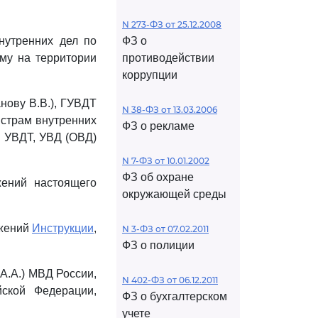
N 273-ФЗ от 25.12.2008
нутренних дел по
ФЗ о
ему на территории
противодействии
коррупции
нову В.В.), ГУВДТ
N 38-ФЗ от 13.03.2006
истрам внутренних
ФЗ о рекламе
м УВДТ, УВД (ОВД)
N 7-ФЗ от 10.01.2002
ФЗ об охране
жений настоящего
окружающей среды
ожений
Инструкции
,
N 3-ФЗ от 07.02.2011
ФЗ о полиции
А.А.) МВД России,
N 402-ФЗ от 06.12.2011
ской Федерации,
ФЗ о бухгалтерском
учете