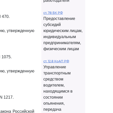
работодателя
ст. 78 БК РФ
 470.
Предоставление
субсидий
цию, утвержденную
юридическим лицам,
индивидуальным
предпринимателям,
физическим лицам
 1075.
ст. 12.8 КоАП РФ
Управление
цию, утвержденную
транспортным
средством
водителем,
находящимся в
N 1217.
состоянии
опьянения,
передача
Закона Российской