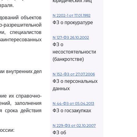
юридических лиц
враля.
N 2202-1 от 17.01.1992
дований объектов
ФЗ о прокуратуре
-разрешительной
и, специалистов
N 127-ФЗ 26.10.2002
интересованных
ФЗ о
несостоятельности
(банкротстве)
ми внутренних дел
N 152-ФЗ от 27.07.2006
ФЗ о персональных
данных
ие их справочно-
ний, заполнения
N 44-ФЗ от 05.04.2013
я срока действия
ФЗ о госзакупках
N 229-ФЗ от 02.10.2007
оссии:
ФЗ об