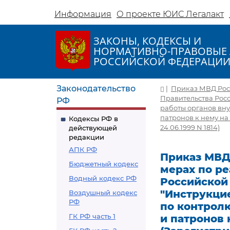
Информация
О проекте ЮИС Легалакт
ЗАКОНЫ, КОДЕКСЫ И
НОРМАТИВНО-ПРАВОВЫЕ 
РОССИЙСКОЙ ФЕДЕРАЦИ
Законодательство
|
Приказ МВД Росси
Правительства Росс
РФ
работы органов вну
патронов к нему н
Кодексы РФ в
24.06.1999 N 1814)
действующей
редакции
АПК РФ
Приказ МВД Р
Бюджетный кодекс
мерах по р
Водный кодекс РФ
Российской 
"Инструкци
Воздушный кодекс
РФ
по контрол
ГК РФ часть 1
и патронов 