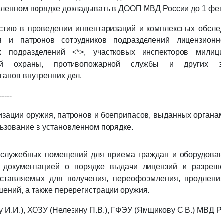
вленном порядке докладывать в ДООП МВД России до 1 фе
астию в проведении инвентаризаций и комплексных обсле
я и патронов сотрудников подразделений лицензионно
х подразделений <*>, участковых инспекторов милици
ной охраны, противопожарной службы и других за
ганов внутренних дел.
-----
изации оружия, патронов и боеприпасов, выданных органа
ьзование в установленном порядке.
е служебных помещений для приема граждан и оборудован
 документацией о порядке выдачи лицензий и разреше
дставляемых для получения, переоформления, продлени
шений, а также перерегистрации оружия.
 И.И.), ХОЗУ (Нелезину П.В.), ГФЭУ (Ямщикову С.В.) МВД Р