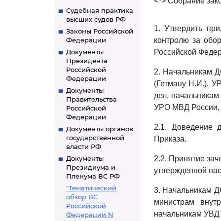
<*> Собрание зако
Судебная практика
высших судов РФ
1. Утвердить пр
Законы Российской
Федерации
контролю за обор
Документы
Российской Федер
Президента
Российской
2. Начальникам Д
Федерации
(Гетману Н.И.), 
Документы
дел, начальникам
Правительства
УРО МВД России,
Российской
Федерации
2.1. Доведение 
Документы органов
государственной
Приказа.
власти РФ
Документы
2.2. Принятие за
Президиума и
утвержденной на
Пленума ВС РФ
"Тематический
3. Начальникам ДО
обзор ВС
министрам внут
Российской
начальникам УВД
Федерации N