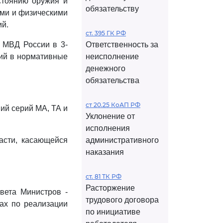
стоянию оружия и
обязательству
ими и физическими
ий.
ст. 395 ГК РФ
) МВД России в 3-
Ответственность за
ний в нормативные
неисполнение
денежного
обязательства
ст 20.25 КоАП РФ
ий серий МА, ТА и
Уклонение от
исполнения
асти, касающейся
административного
наказания
ст. 81 ТК РФ
Расторжение
вета Министров -
трудового договора
рах по реализации
по инициативе