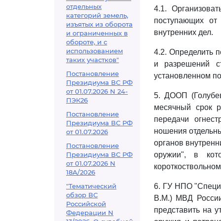
отдельных
4.1. Организова
категорий земель,
поступающих от
изъятых из оборота
внутренних дел.
и ограниченных в
обороте, и с
использованием
4.2. Определить 
таких участков"
и разрешений с
Постановление
установленном по
Президиума ВС РФ
от 01.07.2026 N 24-
5. ДООП (Голубев
ПЭК26
месячный срок р
Постановление
передачи огнест
Президиума ВС РФ
ношения отдельны
от 01.07.2026
органов внутренн
Постановление
Президиума ВС РФ
оружии", в кот
от 01.07.2026 N
короткоствольном
18А/2026
"Тематический
6. ГУ НПО "Специа
обзор ВС
В.М.) МВД Росси
Российской
представить на у
Федерации N