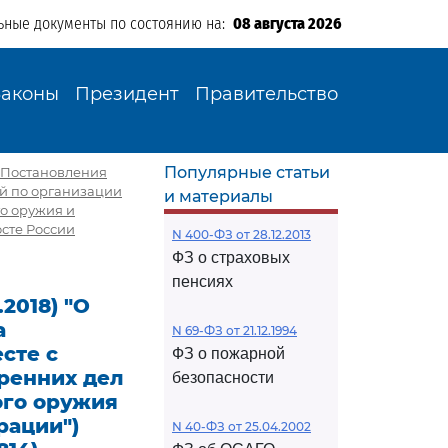
ьные документы по состоянию на:
08 августа 2026
Законы
Президент
Правительство
Популярные статьи
ии Постановления
ей по организации
и материалы
го оружия и
сте России
N 400-ФЗ от 28.12.2013
ФЗ о страховых
пенсиях
.2018) "О
а
N 69-ФЗ от 21.12.1994
есте с
ФЗ о пожарной
ренних дел
безопасности
ого оружия
рации")
N 40-ФЗ от 25.04.2002