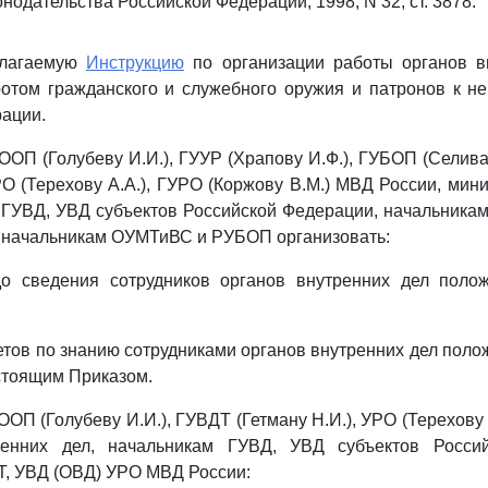
нодательства Российской Федерации, 1998, N 32, ст. 3878.
илагаемую
Инструкцию
по организации работы органов в
отом гражданского и служебного оружия и патронов к н
ации.
ООП (Голубеву И.И.), ГУУР (Храпову И.Ф.), ГУБОП (Селива
УРО (Терехову А.А.), ГУРО (Коржову В.М.) МВД России, мин
 ГУВД, УВД субъектов Российской Федерации, начальника
 начальникам ОУМТиВС и РУБОП организовать:
до сведения сотрудников органов внутренних дел поло
четов по знанию сотрудниками органов внутренних дел пол
стоящим Приказом.
ОП (Голубеву И.И.), ГУВДТ (Гетману Н.И.), УРО (Терехову 
ренних дел, начальникам ГУВД, УВД субъектов Россий
Т, УВД (ОВД) УРО МВД России: