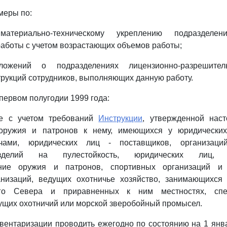
меры по:
атериально-техническому укреплению подразделени
аботы с учетом возрастающих объемов работы;
оложений о подразделениях лицензионно-разрешите
рукций сотрудников, выполняющих данную работу.
 первом полугодии 1999 года:
ие с учетом требований
Инструкции
, утвержденной нас
 оружия и патронов к нему, имеющихся у юридически
чами, юридических лиц - поставщиков, организаци
зделий на пулестойкость, юридических лиц, о
ание оружия и патронов, спортивных организаций и 
анизаций, ведущих охотничье хозяйство, занимающихся
го Севера и приравненных к ним местностях, спе
ущих охотничий или морской зверобойный промысел.
ентаризации проводить ежегодно по состоянию на 1 янва