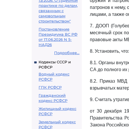
13/2026. О судебной
оружия и патрон
практике по делам,
патронов к нему,
связанным с
лицами, а также 
самовольным
строительством"
7. ДООП (Голубев
Постановление
месячный срок по
Президиума ВС РФ
от 17.06.2026 N 5-
правовые акты МВ
НАД26
8. Установить, что
Подробнее...
Кодексы СССР и
8.1. Органы внут
РСФСР
СА до полного их
Водный кодекс
РСФСР
8.2. Приказ МВД
ГПК РСФСР
взрывчатых матер
Гражданский
9. Считать утрат
кодекс РСФСР
Жилищный кодекс
от 30 декабря 1
РСФСР
Правительства Ро
Земельный кодекс
Закона Российско
РСФСР