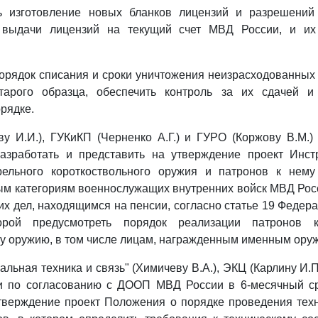
ть изготовление новых бланков лицензий и разрешений 
 выдачи лицензий на текущий счет МВД России, и их
порядок списания и сроки уничтожения неизрасходованных
тарого образца, обеспечить контроль за их сдачей и
рядке.
у И.И.), ГУКиКП (Черненко А.Г.) и ГУРО (Коржову В.М.
азработать и представить на утверждение проект Инст
рельного короткоствольного оружия и патронов к нем
м категориям военнослужащих внутренних войск МВД Рос
их дел, находящимся на пенсии, согласно статье 19 Федера
орой предусмотреть порядок реализации патронов к
у оружию, в том числе лицам, награжденным именным ору
льная техника и связь" (Химичеву В.А.), ЭКЦ (Карлину И.П
и по согласованию с ДООП МВД России в 6-месячный ср
тверждение проект Положения о порядке проведения тех