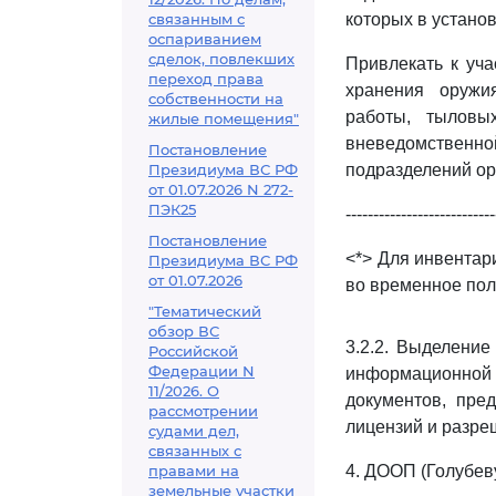
связанным с
которых в устано
оспариванием
сделок, повлекших
Привлекать к уч
переход права
хранения оружи
собственности на
работы, тыловы
жилые помещения"
вневедомствен
Постановление
Президиума ВС РФ
подразделений ор
от 01.07.2026 N 272-
ПЭК25
---------------------------
Постановление
<*> Для инвентар
Президиума ВС РФ
от 01.07.2026
во временное пол
"Тематический
обзор ВС
3.2.2. Выделени
Российской
Федерации N
информационной
11/2026. О
документов, пре
рассмотрении
лицензий и разре
судами дел,
связанных с
правами на
4. ДООП (Голубеву
земельные участки