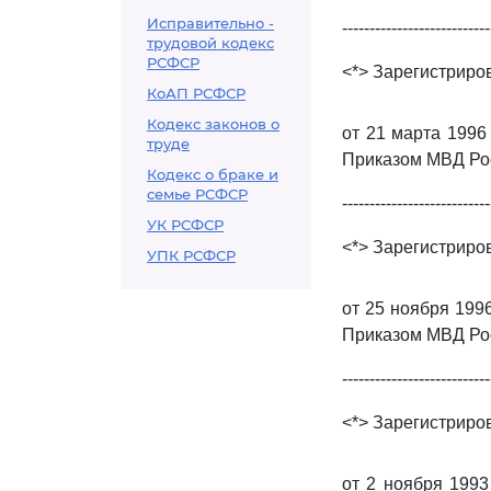
Исправительно -
---------------------------
трудовой кодекс
РСФСР
<*> Зарегистриров
КоАП РСФСР
Кодекс законов о
от 21 марта 1996
труде
Приказом МВД Росс
Кодекс о браке и
семье РСФСР
---------------------------
УК РСФСР
<*> Зарегистриров
УПК РСФСР
от 25 ноября 199
Приказом МВД Росс
---------------------------
<*> Зарегистриров
от 2 ноября 1993