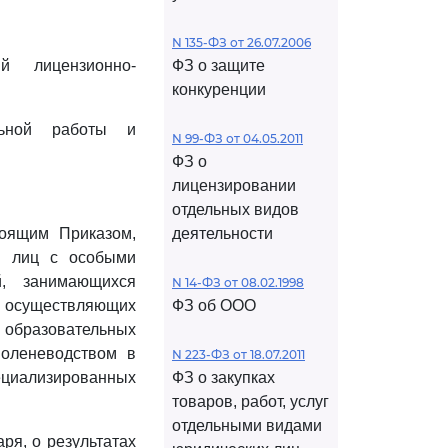
N 135-ФЗ от 26.07.2006
й лицензионно-
ФЗ о защите
конкуренции
льной работы и
N 99-ФЗ от 04.05.2011
ФЗ о
лицензировании
отдельных видов
тоящим Приказом,
деятельности
х лиц с особыми
й, занимающихся
N 14-ФЗ от 08.02.1998
существляющих
ФЗ об ООО
образовательных
 оленеводством в
N 223-ФЗ от 18.07.2011
циализированных
ФЗ о закупках
товаров, работ, услуг
отдельными видами
ря, о результатах