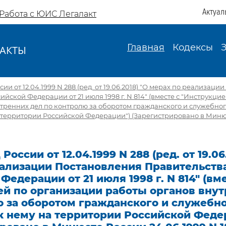
Актуал
Работа с ЮИС Легалакт
Главная
Кодексы
АКТЫ
И
и от 12.04.1999 N 288 (ред. от 19.06.2018) "О мерах по реализац
ийской Федерации от 21 июля 1998 г. N 814" (вместе с "Инструкци
тренних дел по контролю за оборотом гражданского и служебно
а территории Российской Федерации") (Зарегистрировано в Миню
оссии от 12.04.1999 N 288 (ред. от 19.06
еализации Постановления Правительств
Федерации от 21 июля 1998 г. N 814" (вм
ей по организации работы органов внут
ю за оборотом гражданского и служебн
к нему на территории Российской Феде