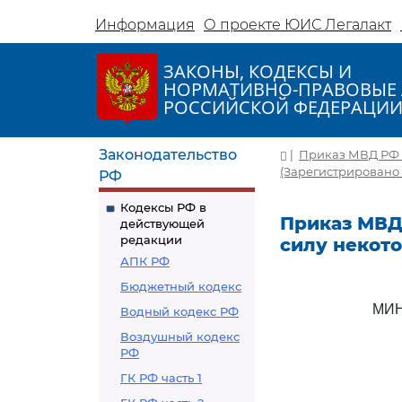
Информация
О проекте ЮИС Легалакт
ЗАКОНЫ, КОДЕКСЫ И
НОРМАТИВНО-ПРАВОВЫЕ 
РОССИЙСКОЙ ФЕДЕРАЦИ
Законодательство
|
Приказ МВД РФ о
(Зарегистрировано 
РФ
Кодексы РФ в
Приказ МВД 
действующей
редакции
силу некот
АПК РФ
Бюджетный кодекс
МИН
Водный кодекс РФ
Воздушный кодекс
РФ
ГК РФ часть 1