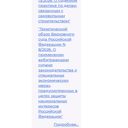
13/2026. О судебной
практике по делам,
связанным с
самовольным
строительством"
"Тематический
обзор Верховного
суда Российской
Федерации N
8/2026. О
применении
арбитражными
судами
законодательства о
специальных
экономических
мерах,
предусмотренных в
целях защиты
национальных
интересов
Российской
Федерации"
Подробнее...