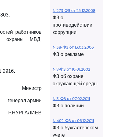
N 273-ФЗ от 25.12.2008
803.
ФЗ о
противодействии
остей работников
коррупции
ой охраны МВД,
N 38-ФЗ от 13.03.2006
ФЗ о рекламе
N 7-ФЗ от 10.01.2002
N 2916.
ФЗ об охране
окружающей среды
Министр
N 3-ФЗ от 07.02.2011
генерал армии
ФЗ о полиции
Р.НУРГАЛИЕВ
N 402-ФЗ от 06.12.2011
ФЗ о бухгалтерском
учете