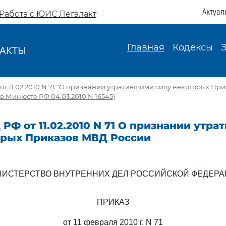
Актуал
Работа с ЮИС Легалакт
Главная
Кодексы
АКТЫ
И
т 11.02.2010 N 71 "О признании утратившими силу некоторых Пр
в Минюсте РФ 04.03.2010 N 16545)
РФ от 11.02.2010 N 71 О признании утр
орых Приказов МВД России
ИСТЕРСТВО ВНУТРЕННИХ ДЕЛ РОССИЙСКОЙ ФЕДЕР
ПРИКАЗ
от 11 февраля 2010 г. N 71