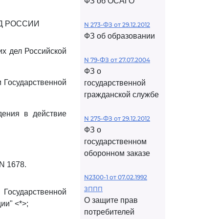
ФЗ об ОСАГО
Д РОССИИ
N 273-ФЗ от 29.12.2012
ФЗ об образовании
их дел Российской
N 79-ФЗ от 27.07.2004
ФЗ о
и Государственной
государственной
гражданской службе
дения в действие
N 275-ФЗ от 29.12.2012
ФЗ о
государственном
оборонном заказе
N 1678.
N2300-1 от 07.02.1992
ЗППП
осударственной
О защите прав
и" <*>;
потребителей