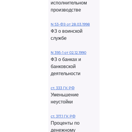
исполнительном
производстве
N 53-ФЗ от 28.03.1998
ФЗ о воинской
службе
N 395-1 от 02.12.1990
ФЗ о банках и
банковской
деятельности
ст. 333 ГК РФ
Уменьшение
неустойки
ст. 317.1 ГК РФ
Проценты по
денежному