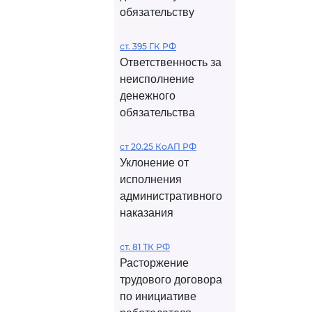
обязательству
ст. 395 ГК РФ
Ответственность за
неисполнение
денежного
обязательства
ст 20.25 КоАП РФ
Уклонение от
исполнения
административного
наказания
ст. 81 ТК РФ
Расторжение
трудового договора
по инициативе