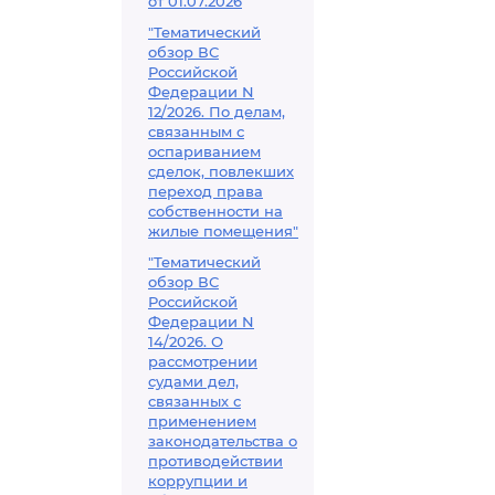
от 01.07.2026
"Тематический
обзор ВС
Российской
Федерации N
12/2026. По делам,
связанным с
оспариванием
сделок, повлекших
переход права
собственности на
жилые помещения"
"Тематический
обзор ВС
Российской
Федерации N
14/2026. О
рассмотрении
судами дел,
связанных с
применением
законодательства о
противодействии
коррупции и