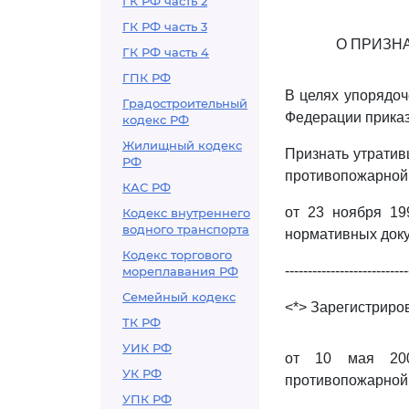
ГК РФ часть 2
ГК РФ часть 3
О ПРИЗН
ГК РФ часть 4
ГПК РФ
В целях упорядоч
Градостроительный
Федерации прика
кодекс РФ
Жилищный кодекс
Признать утратив
РФ
противопожарной
КАС РФ
от 23 ноября 19
Кодекс внутреннего
водного транспорта
нормативных доку
Кодекс торгового
---------------------------
мореплавания РФ
Семейный кодекс
<*> Зарегистриров
ТК РФ
УИК РФ
от 10 мая 200
УК РФ
противопожарной 
УПК РФ