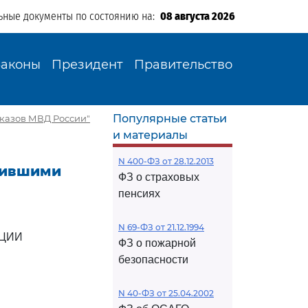
ьные документы по состоянию на:
08 августа 2026
Законы
Президент
Правительство
Популярные статьи
иказов МВД России"
и материалы
N 400-ФЗ от 28.12.2013
атившими
ФЗ о страховых
пенсиях
N 69-ФЗ от 21.12.1994
АЦИИ
ФЗ о пожарной
безопасности
N 40-ФЗ от 25.04.2002