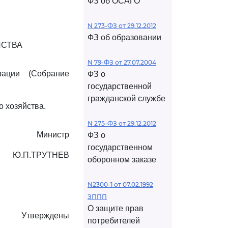
ФЗ об ОСАГО
N 273-ФЗ от 29.12.2012
ФЗ об образовании
ЙСТВА
N 79-ФЗ от 27.07.2004
ации (Собрание
ФЗ о
государственной
гражданской службе
о хозяйства.
N 275-ФЗ от 29.12.2012
Министр
ФЗ о
государственном
Ю.П.ТРУТНЕВ
оборонном заказе
N2300-1 от 07.02.1992
ЗППП
О защите прав
Утверждены
потребителей