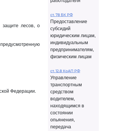
работодателя
ст. 78 БК РФ
Предоставление
и защите лесов, о
субсидий
юридическим лицам,
индивидуальным
 предусмотренную
предпринимателям,
физическим лицам
ст. 12.8 КоАП РФ
Управление
транспортным
ской Федерации.
средством
водителем,
находящимся в
состоянии
опьянения,
передача