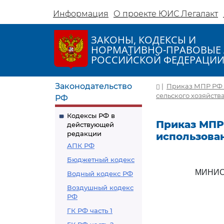
Информация
О проекте ЮИС Легалакт
ЗАКОНЫ, КОДЕКСЫ И
НОРМАТИВНО-ПРАВОВЫЕ 
РОССИЙСКОЙ ФЕДЕРАЦИ
Законодательство
|
Приказ МПР РФ о
сельского хозяйств
РФ
Кодексы РФ в
Приказ МПР 
действующей
редакции
использован
АПК РФ
Бюджетный кодекс
МИНИС
Водный кодекс РФ
Воздушный кодекс
РФ
ГК РФ часть 1