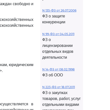
раждан свободно и
N 135-ФЗ от 26.07.2006
ФЗ о защите
ьскохозяйственных
конкуренции
скохозяйственных
N 99-ФЗ от 04.05.2011
ФЗ о
лицензировании
отдельных видов
деятельности
анам, юридическим
N 14-ФЗ от 08.02.1998
>.
ФЗ об ООО
N 223-ФЗ от 18.07.2011
ФЗ о закупках
товаров, работ, услуг
осуществляется в
отдельными видами
сохозяйственным