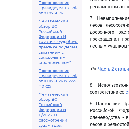
Постановление
регламентом лесн
Президиума ВС РФ
от 01.07.2026
7. Невыполнени
"Тематический
лесов, лесохозяй
обзор ВС
Российской
досрочного рас
Федерации N
прекращения пра
13/2026. О судебной
лесным участком 
практике по делам,
связанным с
самовольным
---------------------------
строительством"
<*>
Часть 2 статьи
Постановление
Президиума ВС РФ
от 01.07.2026 N 272-
8. Использован
ПЭК25
соответствии со
с
"Тематический
обзор ВС
9. Настоящие Пр
Российской
Федерации N
Российской Фед
11/2026. О
оленеводства - 
рассмотрении
лесов и редкосто
судами дел,