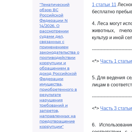
"Тематический
1 статьи 11
Лесног
обзор ВС
бесплатно пребыв
Российской
Федерации N
4. Леса могут ис
14/2026. О
животных, пчело
рассмотрении
судами дел,
культур и иной се
связанных с
применением
---------------------------
законодательства о
противодействии
<*>
Часть 1 статьи
коррупции и
обращением в
доход Российской
5. Для ведения с
Федерации
имущества,
лицам в соответс
приобретенного в
результате
---------------------------
нарушения
требований и
<*>
Часть 3 статьи
запретов,
направленных на
предотвращение
6. Использовани
коррупции"
соответствии с