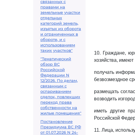
связанных с
правами на
земельные участки
отдельных
категорий земель,
изъятых из оборота
и ограниченных в
обороте, и с
использованием
таких участков"
10. Граждане, юр
"Тематический
хозяйства, имеют 
обзор ВС
Российской
получать информа
Федерации N
безвозмездное ср
12/2026. По делам,
связанным с
оспариванием
размещать согла
сделок, повлекших
возводить изгоро
переход права
собственности на
иметь другие пр
жилые помещения"
Российской Федер
Постановление
Президиума ВС РФ
11. Лица, использ
от 01.07.2026 N 24-