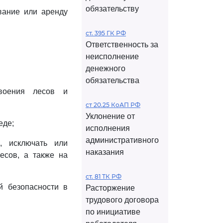
обязательству
вание или аренду
ст. 395 ГК РФ
Ответственность за
неисполнение
денежного
обязательства
своения лесов и
ст 20.25 КоАП РФ
Уклонение от
еде;
исполнения
административного
, исключать или
наказания
есов, а также на
ст. 81 ТК РФ
й безопасности в
Расторжение
трудового договора
по инициативе