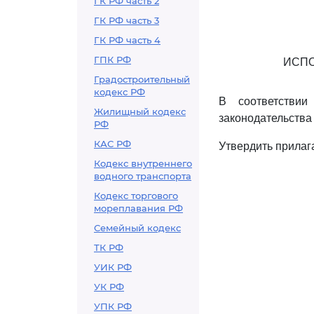
ГК РФ часть 2
ГК РФ часть 3
ГК РФ часть 4
ГПК РФ
ИСПО
Градостроительный
кодекс РФ
В соответстви
Жилищный кодекс
законодательства 
РФ
КАС РФ
Утвердить прила
Кодекс внутреннего
водного транспорта
Кодекс торгового
мореплавания РФ
Семейный кодекс
ТК РФ
УИК РФ
УК РФ
УПК РФ