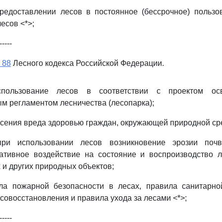
предоставлении лесов в постоянное (бессрочное) пользо
есов <*>;
-----
 88
Лесного кодекса Российской Федерации.
спользование лесов в соответствии с проектом о
м регламентом лесничества (лесопарка);
есения вреда здоровью граждан, окружающей природной ср
при использовании лесов возникновение эрозии почв
гативное воздействие на состояние и воспроизводство л
 и других природных объектов;
ла пожарной безопасности в лесах, правила санитарно
есовосстановления и правила ухода за лесами <*>;
-----