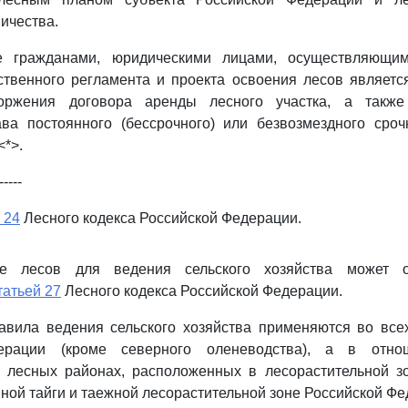
ичества.
е гражданами, юридическими лицами, осуществляющим
ственного регламента и проекта освоения лесов являет
торжения договора аренды лесного участка, а также 
ва постоянного (бессрочного) или безвозмездного сроч
<*>.
-----
 24
Лесного кодекса Российской Федерации.
ие лесов для ведения сельского хозяйства может о
татьей 27
Лесного кодекса Российской Федерации.
авила ведения сельского хозяйства применяются во все
ерации (кроме северного оленеводства), а в отно
в лесных районах, расположенных в лесорастительной з
йной тайги и таежной лесорастительной зоне Российской Фе