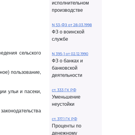
исполнительном
производстве
N 53-ФЗ от 28.03.1998
ФЗ о воинской
службе
ведения сельского
N 395-1 от 02.12.1990
ФЗ о банках и
банковской
ное) пользование,
деятельности
ст. 333 ГК РФ
ии ульи и пасеки,
Уменьшение
неустойки
законодательства
ст. 317.1 ГК РФ
Проценты по
денежному