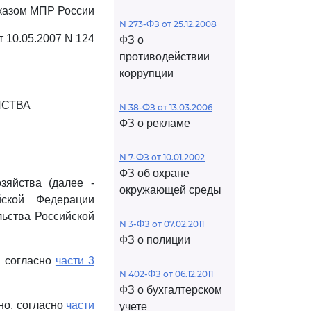
казом МПР России
N 273-ФЗ от 25.12.2008
т 10.05.2007 N 124
ФЗ о
противодействии
коррупции
ЙСТВА
N 38-ФЗ от 13.03.2006
ФЗ о рекламе
N 7-ФЗ от 10.01.2002
ФЗ об охране
зяйства (далее -
окружающей среды
ской Федерации
льства Российской
N 3-ФЗ от 07.02.2011
ФЗ о полиции
я согласно
части 3
N 402-ФЗ от 06.12.2011
ФЗ о бухгалтерском
но, согласно
части
учете