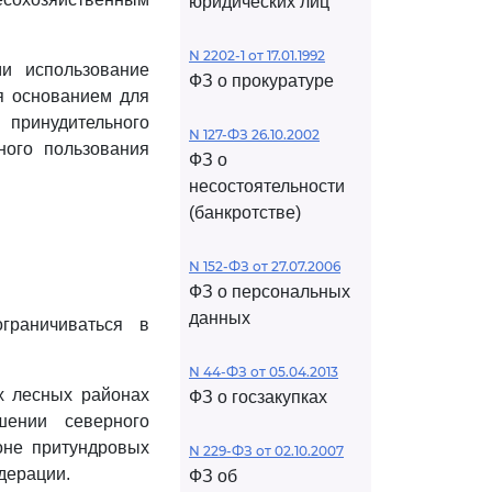
юридических лиц
N 2202-1 от 17.01.1992
и использование
ФЗ о прокуратуре
ся основанием для
принудительного
N 127-ФЗ 26.10.2002
ного пользования
ФЗ о
несостоятельности
(банкротстве)
N 152-ФЗ от 27.07.2006
ФЗ о персональных
данных
граничиваться в
N 44-ФЗ от 05.04.2013
х лесных районах
ФЗ о госзакупках
шении северного
оне притундровых
N 229-ФЗ от 02.10.2007
дерации.
ФЗ об