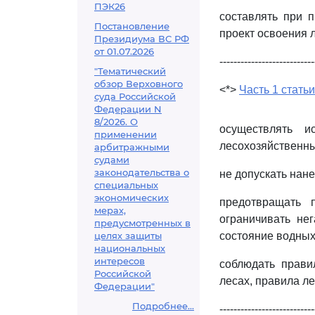
ПЭК26
составлять при 
Постановление
проект освоения л
Президиума ВС РФ
от 01.07.2026
---------------------------
"Тематический
обзор Верховного
<*>
Часть 1 статьи
суда Российской
Федерации N
8/2026. О
осуществлять и
применении
лесохозяйственны
арбитражными
судами
законодательства о
не допускать нан
специальных
экономических
предотвращать 
мерах,
ограничивать не
предусмотренных в
целях защиты
состояние водных
национальных
интересов
соблюдать прави
Российской
лесах, правила л
Федерации"
Подробнее...
---------------------------