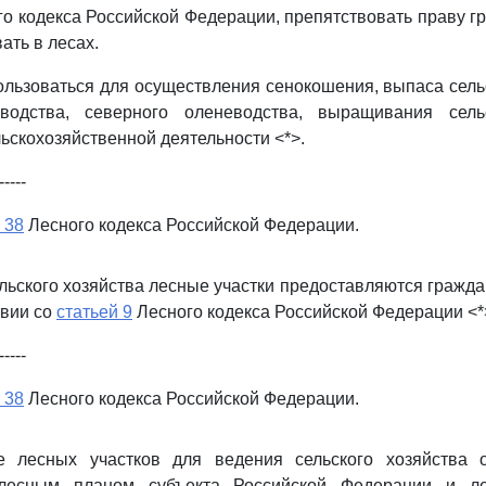
о кодекса Российской Федерации, препятствовать праву г
ать в лесах.
пользоваться для осуществления сенокошения, выпаса сел
водства, северного оленеводства, выращивания сель
льскохозяйственной деятельности <*>.
-----
 38
Лесного кодекса Российской Федерации.
ельского хозяйства лесные участки предоставляются гражд
твии со
статьей 9
Лесного кодекса Российской Федерации <*
-----
 38
Лесного кодекса Российской Федерации.
е лесных участков для ведения сельского хозяйства 
 лесным планом субъекта Российской Федерации и ле