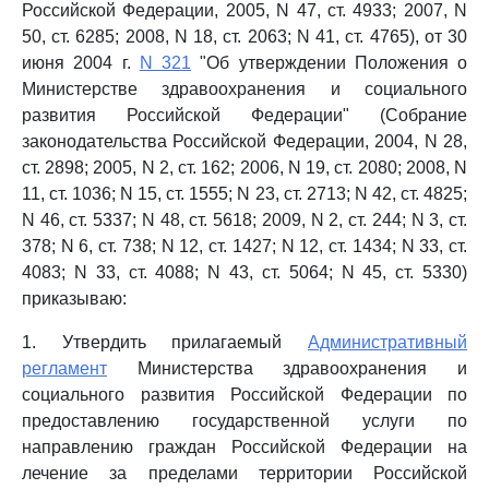
Российской Федерации, 2005, N 47, ст. 4933; 2007, N
50, ст. 6285; 2008, N 18, ст. 2063; N 41, ст. 4765), от 30
июня 2004 г.
N 321
"Об утверждении Положения о
Министерстве здравоохранения и социального
развития Российской Федерации" (Собрание
законодательства Российской Федерации, 2004, N 28,
ст. 2898; 2005, N 2, ст. 162; 2006, N 19, ст. 2080; 2008, N
11, ст. 1036; N 15, ст. 1555; N 23, ст. 2713; N 42, ст. 4825;
N 46, ст. 5337; N 48, ст. 5618; 2009, N 2, ст. 244; N 3, ст.
378; N 6, ст. 738; N 12, ст. 1427; N 12, ст. 1434; N 33, ст.
4083; N 33, ст. 4088; N 43, ст. 5064; N 45, ст. 5330)
приказываю:
1. Утвердить прилагаемый
Административный
регламент
Министерства здравоохранения и
социального развития Российской Федерации по
предоставлению государственной услуги по
направлению граждан Российской Федерации на
лечение за пределами территории Российской