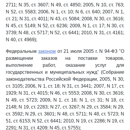
2711; N 35, ст. 3607; N 49, ст. 4850; 2005, N 10, ст. 763;
N 52, ст. 5583; 2006, N 1, ст. 10; N 6, ст. 640; 2007, N 1,
ст. 21; N 31, ст. 4011; N 43, ст. 5084; 2008, N 30, ст. 3616;
N 45, ст. 5149; N 52, ст. 6236; 2009, N 1, ст. 17; N 30, ст.
3739; N 48, ст. 5717; N 52, ст. 6441; 2010, N 31, ст. 4161;
N 40, ст. 4969);
Федеральным
законом
от 21 июля 2005 г. N 94-ФЗ "О
размещении заказов на поставки товаров,
выполнение работ, оказание услуг для
государственных и муниципальных нужд" (Собрание
законодательства Российской Федерации, 2005, N 30,
ст. 3105; 2006, N 1, ст. 18; N 31, ст. 3441; 2007, N 17, ст.
1929; N 31, ст. 4015; N 46, ст. 5553; 2008, N 30, ст. 3616;
N 49, ст. 5723; 2009, N 1, ст. 16; N 1, ст. 31; N 18, ст.
2148; N 19, ст. 2283; N 27, ст. 3267; N 29, ст. 3584; N 29,
ст. 3592; N 29, ст. 3601; N 48, ст. 5711; N 48, ст. 5723; N
51, ст. 6153; N 52, ст. 6441; 2010, N 19, ст. 2286; N 19, ст.
2291; N 31, ст. 4209; N 45, ст. 5755);