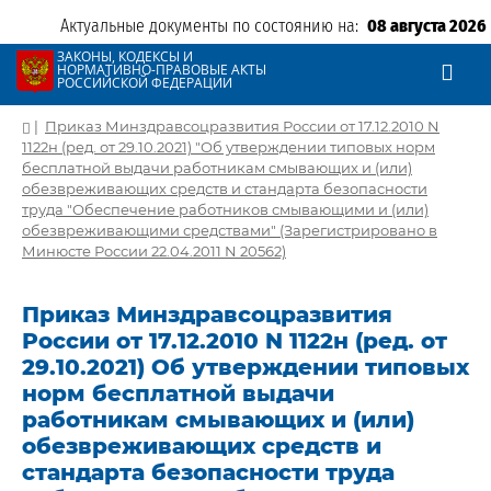
Актуальные документы по состоянию на:
08 августа 2026
ЗАКОНЫ, КОДЕКСЫ И
НОРМАТИВНО-ПРАВОВЫЕ АКТЫ
РОССИЙСКОЙ ФЕДЕРАЦИИ
|
Приказ Минздравсоцразвития России от 17.12.2010 N
1122н (ред. от 29.10.2021) "Об утверждении типовых норм
бесплатной выдачи работникам смывающих и (или)
обезвреживающих средств и стандарта безопасности
труда "Обеспечение работников смывающими и (или)
обезвреживающими средствами" (Зарегистрировано в
Минюсте России 22.04.2011 N 20562)
Приказ Минздравсоцразвития
России от 17.12.2010 N 1122н (ред. от
29.10.2021) Об утверждении типовых
норм бесплатной выдачи
работникам смывающих и (или)
обезвреживающих средств и
стандарта безопасности труда