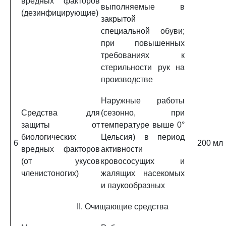
вредных факторов
выполняемые в
(дезинфицирующие)
закрытой
специальной обуви;
при повышенных
требованиях к
стерильности рук на
производстве
Наружные работы
Средства для
(сезонно, при
защиты от
температуре выше 0°
биологических
Цельсия) в период
6
200 мл
вредных факторов
активности
(от укусов
кровососущих и
членистоногих)
жалящих насекомых
и паукообразных
II. Очищающие средства