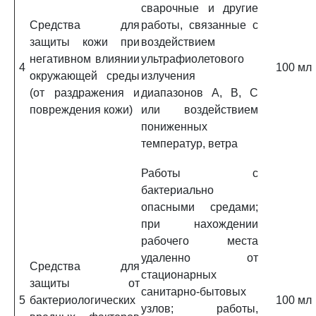
сварочные и другие
Средства для
работы, связанные с
защиты кожи при
воздействием
негативном влиянии
ультрафиолетового
4
100 мл
окружающей среды
излучения
(от раздражения и
диапазонов A, B, C
повреждения кожи)
или воздействием
пониженных
температур, ветра
Работы с
бактериально
опасными средами;
при нахождении
рабочего места
удаленно от
Средства для
стационарных
защиты от
санитарно-бытовых
5
бактериологических
100 мл
узлов; работы,