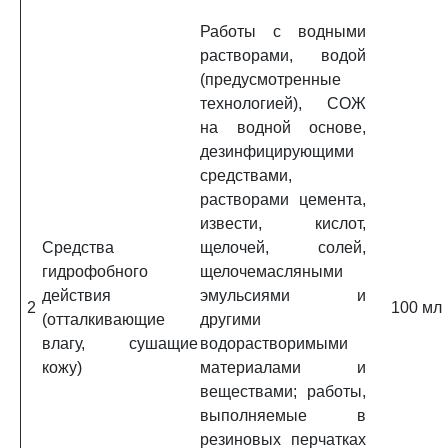
Работы с водными
растворами, водой
(предусмотренные
технологией), СОЖ
на водной основе,
дезинфицирующими
средствами,
растворами цемента,
извести, кислот,
Средства
щелочей, солей,
гидрофобного
щелочемасляными
действия
эмульсиями и
2
100 мл
(отталкивающие
другими
влагу, сушащие
водорастворимыми
кожу)
материалами и
веществами; работы,
выполняемые в
резиновых перчатках