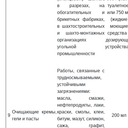
в разрезах, на
туалетное
обогатительных и
или 750 
брикетных фабриках,
(жидкие
в шахтостроительных
моющие
и шахто-монтажных
средства
организациях
дозирующ
угольной
устройства
промышленности
Работы, связанные с
трудносмываемыми,
устойчивыми
загрязнениями:
масла, смазки,
нефтепродукты, лаки,
Очищающие кремы,
краски, смолы, клеи,
9
200 мл
гели и пасты
битум, мазут, силикон,
сажа, графит,