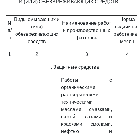
И (ИЛИ) ОБЕЗВРЕЖИВАЮЩИХ СРЕДСТВ
Виды смывающих и
Норма
N
Наименование работ
(или)
выдачи на
п/
и производственных
обезвреживающих
работника
п
факторов
средств
месяц
1
2
3
4
I. Защитные средства
Работы с
органическими
растворителями,
техническими
маслами, смазками,
сажей, лаками и
красками, смолами,
нефтью и