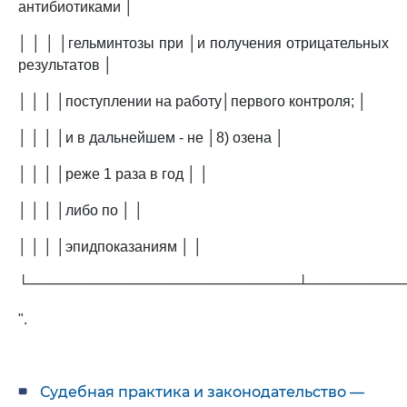
антибиотиками │
│ │ │ │гельминтозы при │и получения отрицательных
результатов │
│ │ │ │поступлении на работу│первого контроля; │
│ │ │ │и в дальнейшем - не │8) озена │
│ │ │ │реже 1 раза в год │ │
│ │ │ │либо по │ │
│ │ │ │эпидпоказаниям │ │
└───────────────────────────┴─────────
".
Судебная практика и законодательство —