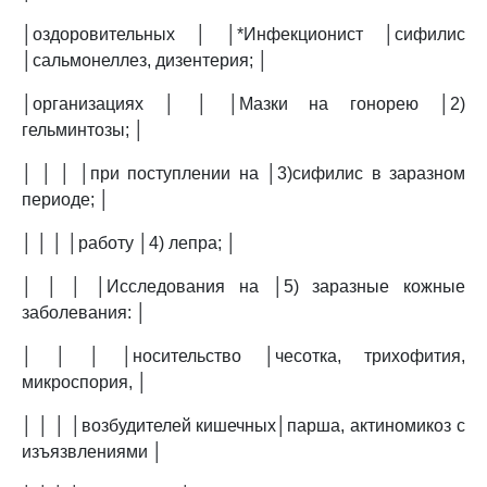
│оздоровительных │ │*Инфекционист │сифилис
│сальмонеллез, дизентерия; │
│организациях │ │ │Мазки на гонорею │2)
гельминтозы; │
│ │ │ │при поступлении на │3)сифилис в заразном
периоде; │
│ │ │ │работу │4) лепра; │
│ │ │ │Исследования на │5) заразные кожные
заболевания: │
│ │ │ │носительство │чесотка, трихофития,
микроспория, │
│ │ │ │возбудителей кишечных│парша, актиномикоз с
изъязвлениями │