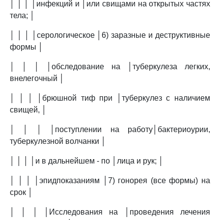
│ │ │ │инфекций и │или свищами на открытых частях
тела; │
│ │ │ │серологическое │6) заразные и деструктивные
формы │
│ │ │ │обследование на │туберкулеза легких,
внелегочный │
│ │ │ │брюшной тиф при │туберкулез с наличием
свищей, │
│ │ │ │поступлении на работу│бактериоурии,
туберкулезной волчанки │
│ │ │ │и в дальнейшем - по │лица и рук; │
│ │ │ │эпидпоказаниям │7) гонорея (все формы) на
срок │
│ │ │ │Исследования на │проведения лечения