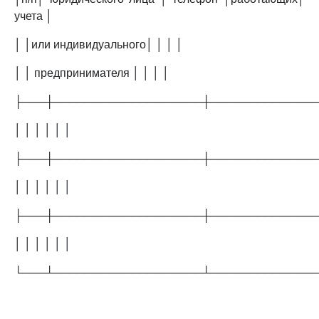
учета │
│ │или индивидуального│ │ │ │
│ │ предпринимателя │ │ │ │
├───┼───────────────────┼─────────────
│ │ │ │ │ │
├───┼───────────────────┼─────────────
│ │ │ │ │ │
├───┼───────────────────┼─────────────
│ │ │ │ │ │
└───┴───────────────────┴─────────────