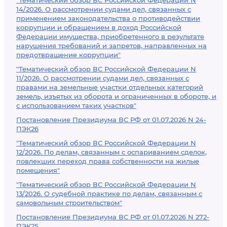
"Тематический обзор ВС Российской Федерации N
14/2026. О рассмотрении судами дел, связанных с
применением законодательства о противодействии
коррупции и обращением в доход Российской
Федерации имущества, приобретенного в результате
нарушения требований и запретов, направленных на
предотвращение коррупции"
"Тематический обзор ВС Российской Федерации N
11/2026. О рассмотрении судами дел, связанных с
правами на земельные участки отдельных категорий
земель, изъятых из оборота и ограниченных в обороте, и
с использованием таких участков"
Постановление Президиума ВС РФ от 01.07.2026 N 24-
ПЭК26
"Тематический обзор ВС Российской Федерации N
12/2026. По делам, связанным с оспариванием сделок,
повлекших переход права собственности на жилые
помещения"
"Тематический обзор ВС Российской Федерации N
13/2026. О судебной практике по делам, связанным с
самовольным строительством"
Постановление Президиума ВС РФ от 01.07.2026 N 272-
ПЭК25