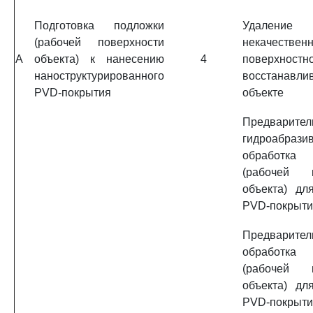
Подготовка подложки
Удаление
(рабочей поверхности
некачественн
A
объекта) к нанесению
4
поверхностн
наноструктурированного
восстанавли
PVD-покрытия
объекте
Предварител
гидроабрази
обработка
(рабочей п
объекта) дл
PVD-покрыти
Предварител
обработка
(рабочей п
объекта) дл
PVD-покрыт