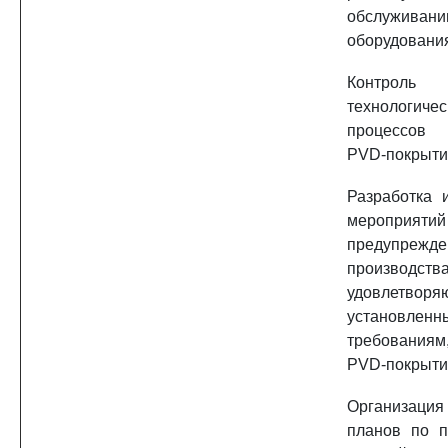
обслуживан
оборудовани
Контроль 
технологичес
процессов 
PVD-покрыти
Разработка 
меропри
предупрежд
производства
удовлетворя
установленн
требованиям
PVD-покрыти
Организация
планов по п