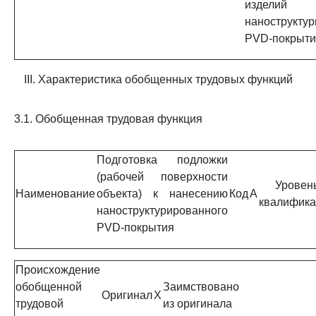
изде
нанострукту
PVD-покрыт
III. Характеристика обобщенных трудовых функций
3.1. Обобщенная трудовая функция
Подготовка подложки
(рабочей поверхности
Уровен
Наименование
объекта) к нанесению
Код
A
квалифика
наноструктурированного
PVD-покрытия
Происхождение
обобщенной
Заимствовано
Оригинал
X
трудовой
из оригинала