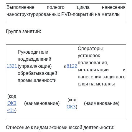
Выполнение полного цикла нанесения
наноструктурированных PVD-покрытий на металлы
Группа занятий:
Операторы
Руководители
установок
подразделений
полирования,
1321
(управляющие) в
8122
металлизации и
обрабатывающей
нанесения защитного
промышленности
слоя на металлы
(код
(код
ОКЗ
(наименование)
(наименование)
ОКЗ
)
<1>
)
Отнесение к видам экономической деятельности: