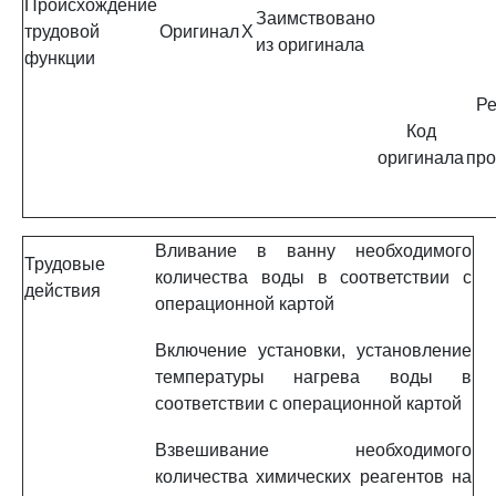
Происхождение
Заимствовано
трудовой
Оригинал
X
из оригинала
функции
Ре
Код
оригинала
про
Вливание в ванну необходимого
Трудовые
количества воды в соответствии с
действия
операционной картой
Включение установки, установление
температуры нагрева воды в
соответствии с операционной картой
Взвешивание необходимого
количества химических реагентов на