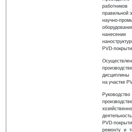
работников
правильной 
научно-пром
оборудов
нанесении
нанострукту
PVD-покрыти
Осуществлен
производств
дисциплины
на участке P
Руководство
производств
хозяйственн
деятельнос
PVD-пок
ремонту и т