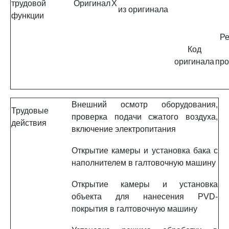
трудовой
Оригинал
X
из оригинала
функции
Ре
Код
оригинала
про
Внешний осмотр оборудования,
Трудовые
проверка подачи сжатого воздуха,
действия
включение электропитания
Открытие камеры и установка бака с
наполнителем в галтовочную машину
Открытие камеры и установка
объекта для нанесения PVD-
покрытия в галтовочную машину