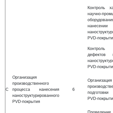
Контроль ха
научно-пром
оборудов
нанесении
нанострукту
PVD-покрыти
Контроль 
дефектов н
нанострукту
PVD-покрыти
Организация
Организация
производственного
производств
C
процесса нанесения
6
подготовки
наноструктурированного
PVD-покрыти
PVD-покрытия
Проведени