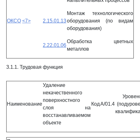
напылительных процессов
Монтаж технологического
ОКСО
<7>
2.15.01.13
оборудования (по видам
оборудования)
Обработка цветных
2.22.01.06
металлов
3.1.1. Трудовая функция
Удаление
некачественного
Уровен
поверхностного
Наименование
Код
A/01.4
(подурове
слоя на
квалифик
восстанавливаемом
объекте