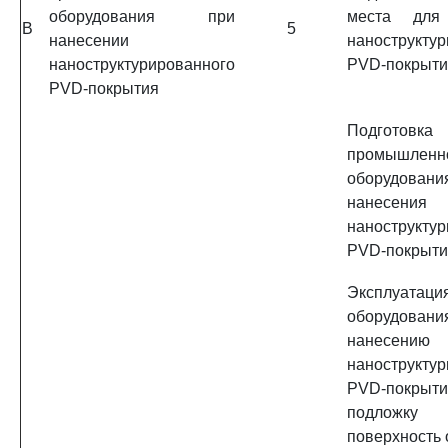
оборудования при
места для
B
5
нанесении
нанострукту
наноструктурированного
PVD-покрыти
PVD-покрытия
Подготовк
промышленн
оборудов
нанесения
нанострукту
PVD-покрыти
Эксплуатаци
оборудо
нанесению
нанострукту
PVD-пок
подложку
поверхность 