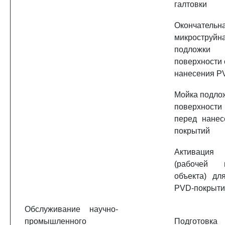
галтовки
Окончательн
микроструйн
подложки
поверхности 
нанесения P
Мойка подло
поверхност
перед нане
покрытий
Активация
(рабочей п
объекта) дл
PVD-покрыти
Обслуживание научно-
промышленного
Подготовк