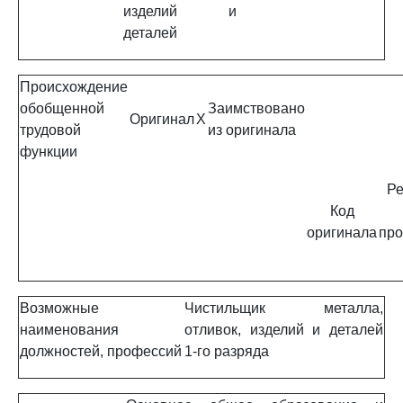
изделий и
деталей
Происхождение
обобщенной
Заимствовано
Оригинал
X
трудовой
из оригинала
функции
Ре
Код
оригинала
про
Возможные
Чистильщик металла,
наименования
отливок, изделий и деталей
должностей, профессий
1-го разряда