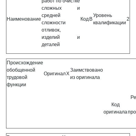
работ по очистке
сложных и
средней
Уровень
Наименование
Код
B
2
сложности
квалификации
отливок,
изделий и
деталей
Происхождение
обобщенной
Заимствовано
Оригинал
X
трудовой
из оригинала
функции
Ре
Код
оригинала
про