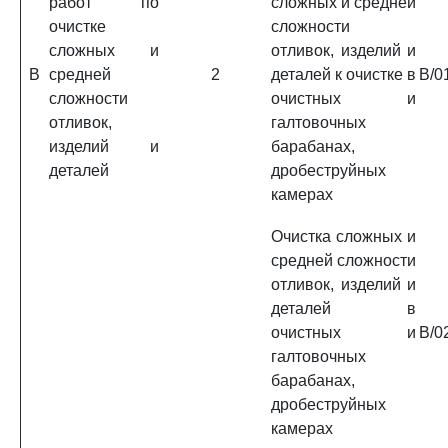
работ по
сложных и средней
очистке
сложности
сложных и
отливок, изделий и
B
средней
2
деталей к очистке в
B/0
сложности
очистных и
отливок,
галтовочных
изделий и
барабанах,
деталей
дробеструйных
камерах
Очистка сложных и
средней сложности
отливок, изделий и
деталей в
очистных и
B/0
галтовочных
барабанах,
дробеструйных
камерах