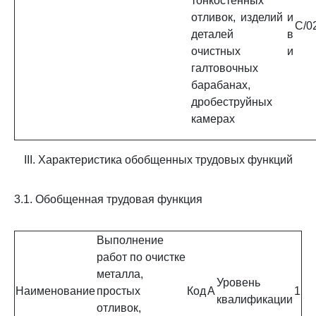
тонкостенных
отливок, изделий и
C/0
деталей в
очистных и
галтовочных
барабанах,
дробеструйных
камерах
III. Характеристика обобщенных трудовых функций
3.1. Обобщенная трудовая функция
Выполнение
работ по очистке
металла,
Уровень
Наименование
простых
Код
A
1
квалификации
отливок,