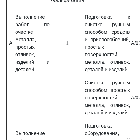
квалификации
Выполнение
Подготовка к
работ по
очистке ручным
очистке
способом средств
металла,
и приспособлений,
A
1
A/0
простых
простых
отливок,
поверхностей
изделий и
металла, отливок,
деталей
деталей и изделий
Очистка ручным
способом простых
поверхностей
A/0
металла, отливок,
деталей и изделий
Подготовка
Выполнение
оборудования,