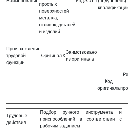
Наименование
Код
A/01.1
(подуровень)
простых
квалификаци
поверхностей
металла,
отливок, деталей
и изделий
Происхождение
Заимствовано
трудовой
Оригинал
X
из оригинала
функции
Ре
Код
оригинала
про
Подбор ручного инструмента и
Трудовые
приспособлений в соответствии с
действия
рабочим заданием