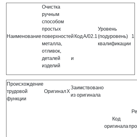
Очистка
ручным
способом
простых
Уровень
Наименование
поверхностей
Код
A/02.1
(подуровень)
1
металла,
квалификации
отливок,
деталей и
изделий
Происхождение
Заимствовано
трудовой
Оригинал
X
из оригинала
функции
Ре
Код
оригинала
про