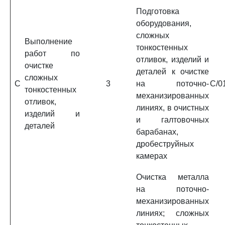
Подготовка
оборудования,
сложных
Выполнение
тонкостенных
работ по
отливок, изделий и
очистке
деталей к очистке
сложных
C
3
на поточно-
C/0
тонкостенных
механизированных
отливок,
линиях, в очистных
изделий и
и галтовочных
деталей
барабанах,
дробеструйных
камерах
Очистка металла
на поточно-
механизированных
линиях; сложных