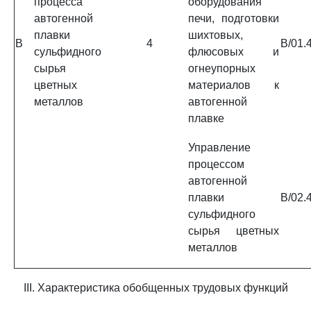
процесса
оборудования
автогенной
печи, подготовки
плавки
шихтовых,
B
4
B/01.
сульфидного
флюсовых и
сырья
огнеупорных
цветных
материалов к
металлов
автогенной
плавке
Управление
процессом
автогенной
плавки
B/02.
сульфидного
сырья цветных
металлов
III. Характеристика обобщенных трудовых функций