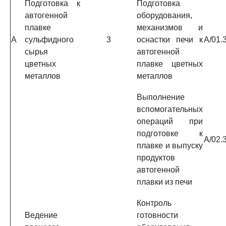
Подготовка к
Подготовка
автогенной
оборудования,
плавке
механизмов и
A
сульфидного
3
оснастки печи к
A/01.
сырья
автогенной
цветных
плавке цветных
металлов
металлов
Выполнение
вспомогательных
операций при
подготовке к
A/02.
плавке и выпуску
продуктов
автогенной
плавки из печи
Контроль
Ведение
готовности