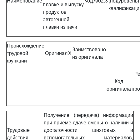
Наименование
Код
A/02.3
(подуровень)
плавке и выпуску
квалификаци
продуктов
автогенной
плавки из печи
Происхождение
Заимствовано
трудовой
Оригинал
X
из оригинала
функции
Ре
Код
оригинала
про
Получение (передача) информации
при приеме-сдаче смены о наличии и
Трудовые
достаточности шихтовых и
действия
вспомогательных материалов,