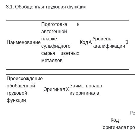
3.1. Обобщенная трудовая функция
Подготовка к
автогенной
плавке
Уровень
Наименование
Код
A
3
сульфидного
квалификации
сырья цветных
металлов
Происхождение
обобщенной
Заимствовано
Оригинал
X
трудовой
из оригинала
функции
Ре
Код
оригинала
про