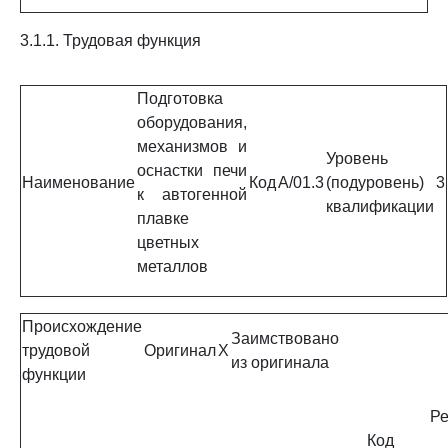
3.1.1. Трудовая функция
Подготовка
оборудования,
механизмов и
Уровень
оснастки печи
Наименование
Код
A/01.3
(подуровень)
3
к автогенной
квалификации
плавке
цветных
металлов
Происхождение
Заимствовано
трудовой
Оригинал
X
из оригинала
функции
Ре
Код